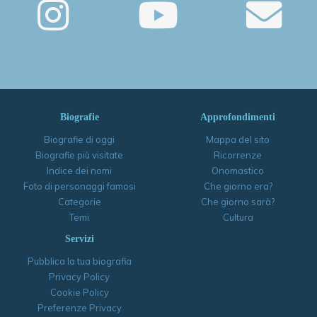
Biografie
Approfondimenti
Biografie di oggi
Mappa del sito
Biografie più visitate
Ricorrenze
Indice dei nomi
Onomastico
Foto di personaggi famosi
Che giorno era?
Categorie
Che giorno sarà?
Temi
Cultura
Servizi
Pubblica la tua biografia
Privacy Policy
Cookie Policy
Preferenze Privacy