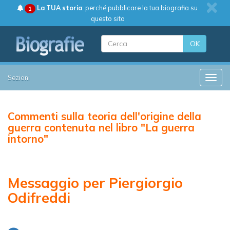
La TUA storia
: perché pubblicare la tua biografia su
1
questo sito
OK
Sezioni
Toggle
Commenti sulla teoria dell'origine della
guerra contenuta nel libro "La guerra
intorno"
Messaggio per Piergiorgio
Odifreddi