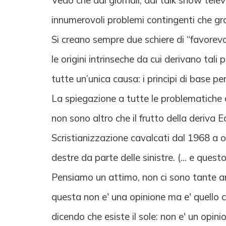
Vedo che dai giornali, dai talk show televis
innumerovoli problemi contingenti che gra
Si creano sempre due schiere di “favorevol
le origini intrinseche da cui derivano tali
tutte un’unica causa: i principi di base per
La spiegazione a tutte le problematiche 
non sono altro che il frutto della deriva E
Scristianizzazione cavalcati dal 1968 a ogg
destre da parte delle sinistre. (... e quest
Pensiamo un attimo, non ci sono tante ana
questa non e' una opinione ma e' quello che
dicendo che esiste il sole: non e' un opini