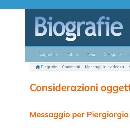
Biografie
Foto
Temi
Categorie
Biografie
Commenti
Messaggi in evidenza
Considerazioni ogget
Messaggio per Piergiorgio