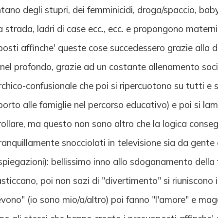
mentano degli stupri, dei femminicidi, droga/spaccio, b
la strada, ladri di case ecc., ecc. e propongono mater
posti affinche' queste cose succedessero grazie alla 
 nel profondo, grazie ad un costante allenamento soci
archico-confusionale che poi si ripercuotono su tutti e 
orto alle famiglie nel percorso educativo) e poi si la
llare, ma questo non sono altro che la logica conseg
anquillamente snocciolati in televisione sia da gente 
spiegazioni): bellissimo inno allo sdoganamento della 
asticcano, poi non sazi di "divertimento" si riuniscono 
evono" (io sono mio/a/altro) poi fanno "l'amore" e mag