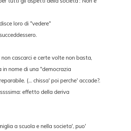
r tutti gli aspetti della societa': Non e'
isce loro di "vedere"
n succeddessero.
 non cascarci e certe volte non basta,
ta in nome di una "democrazia
arabile. (... chissa' poi perche' accade?.
isssssima: effetto della deriva
miglia a scuola e nella societa', puo'