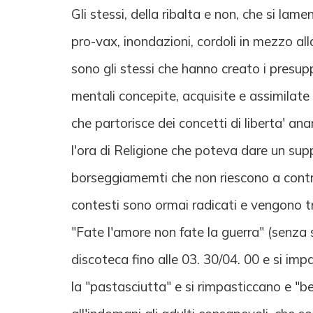
Gli stessi, della ribalta e non, che si la
pro-vax, inondazioni, cordoli in mezzo al
sono gli stessi che hanno creato i presup
mentali concepite, acquisite e assimilate
che partorisce dei concetti di liberta' an
l'ora di Religione che poteva dare un supp
borseggiamemti che non riescono a contro
contesti sono ormai radicati e vengono tr
"Fate l'amore non fate la guerra" (senza 
discoteca fino alle 03. 30/04. 00 e si imp
la "pastasciutta" e si rimpasticcano e "b