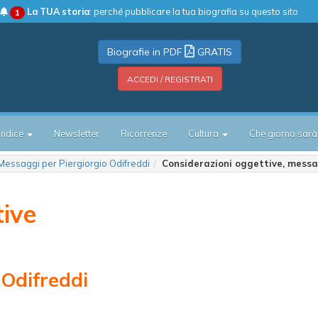
La TUA storia
: perché pubblicare la tua biografia su questo sito
1
Biografie in PDF
GRATIS
ACCEDI / REGISTRATI
Indice
Newsletter
Ricorrenze
Cultura
Che giorno sarà
Messaggi per Piergiorgio Odifreddi
Considerazioni oggettive, messa
tive
 Odifreddi