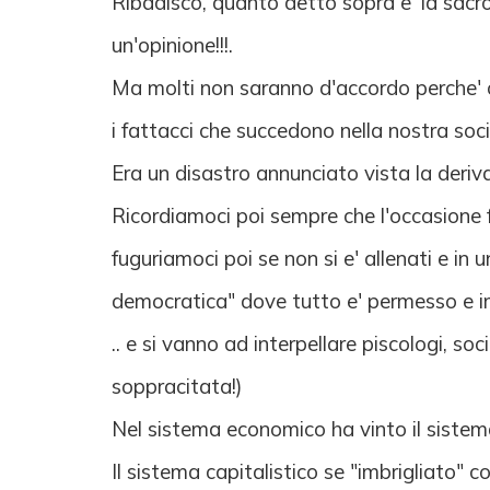
Ribadisco, quanto detto sopra e' la sacros
un'opinione!!!.
Ma molti non saranno d'accordo perche' o
i fattacci che succedono nella nostra soci
Era un disastro annunciato vista la deriv
Ricordiamoci poi sempre che l'occasione f
fuguriamoci poi se non si e' allenati e i
democratica" dove tutto e' permesso e imp
.. e si vanno ad interpellare piscologi, soc
soppracitata!)
Nel sistema economico ha vinto il sistem
Il sistema capitalistico se "imbrigliato" co