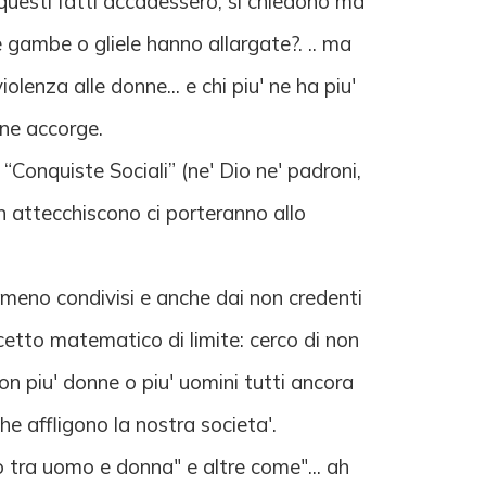
' questi fatti accadessero, si chiedono ma
e gambe o gliele hanno allargate?. .. ma
olenza alle donne... e chi piu' ne ha piu'
 ne accorge.
 “Conquiste Sociali” (ne' Dio ne' padroni,
an attecchiscono ci porteranno allo
almeno condivisi e anche dai non credenti
cetto matematico di limite: cerco di non
con piu' donne o piu' uomini tutti ancora
che affligono la nostra societa'.
olo tra uomo e donna" e altre come"... ah