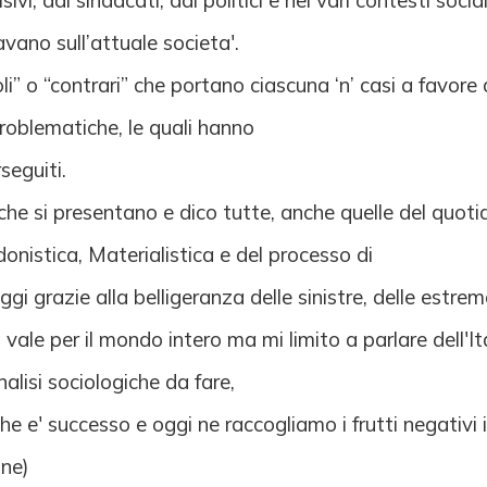
ivi, dai sindacati, dai politici e nei vari contesti socia
vano sull’attuale societa'.
i” o “contrari” che portano ciascuna ‘n’ casi a favore
 problematiche, le quali hanno
seguiti.
che si presentano e dico tutte, anche quelle del quot
donistica, Materialistica e del processo di
i grazie alla belligeranza delle sinistre, delle estreme
o vale per il mondo intero ma mi limito a parlare dell'Ita
lisi sociologiche da fare,
 e' successo e oggi ne raccogliamo i frutti negativi in 
one)