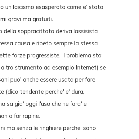
to un laicismo esasperato come e' stato
emi gravi ma gratuiti.
to della soppracittata deriva lassisista
 stessa causa e ripeto sempre la stessa
ette forze progressiste. Il problema sta
si altro strumento ad esempio Internet) se
lsani puo' anche essere usata per fare
e (dico tendente perche' e' dura,
 sa gia' oggi l'uso che ne fara' e
on a far rapine.
coni ma senza le ringhiere perche' sono