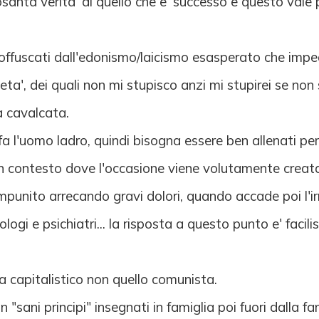
anta verita' di quello che e' successo e questo vale pe
ffuscati dall'edonismo/laicismo esasperato che imped
eta', dei quali non mi stupisco anzi mi stupirei se no
a cavalcata.
a l'uomo ladro, quindi bisogna essere ben allenati per
n un contesto dove l'occasione viene volutamente crea
unito arrecando gravi dolori, quando accade poi l'irrep
iologi e psichiatri... la risposta a questo punto e' facil
a capitalistico non quello comunista.
n "sani principi" insegnati in famiglia poi fuori dalla fa