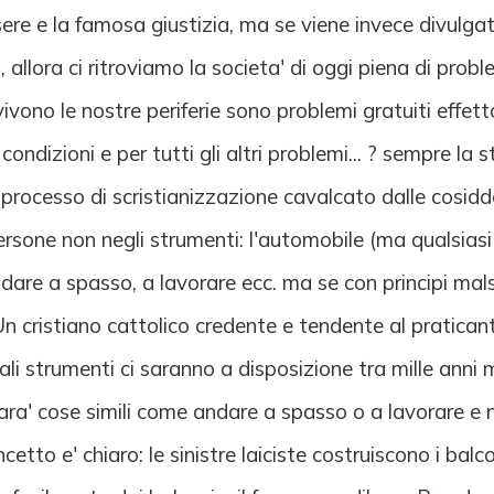
re e la famosa giustizia, ma se viene invece divulga
 allora ci ritroviamo la societa' di oggi piena di probl
vivono le nostre periferie sono problemi gratuiti effet
ndizioni e per tutti gli altri problemi... ? sempre la
e processo di scristianizzazione cavalcato dalle cosidd
 persone non negli strumenti: l'automobile (ma qualsia
andare a spasso, a lavorare ecc. ma se con principi ma
Un cristiano cattolico credente e tendente al praticant
i strumenti ci saranno a disposizione tra mille anni ma
ra' cose simili come andare a spasso o a lavorare e n
cetto e' chiaro: le sinistre laiciste costruiscono i bal