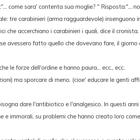
"... come sara' contenta sua moglie? " Risposta:"... n
nale: tre carabinieri (arma ragguardevole) insenguono 
 che accerchiano i carabinieri i quali, dice il cronista
se avessero fatto quello che dovevano fare, il giorno 
he le forze dell'ordine e hanno paura... ecc., ecc.
izioni) ma sporcare di meno. (cioe' educare le genti affi
bisogna dare l'antibiotico e l'analgesico. In questi ann
che e immorali, su problemi che hanno creato loro come