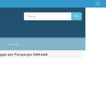
OK
?
Contatti
ggio per Piergiorgio Odifreddi