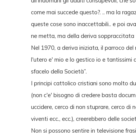
all'indomani gli adulti consapevoli, che s
come mai succede questo?. .. ma la ragazza
queste cose sono inaccettabili.. e poi avan
ne metta, ma della deriva soppraccitata 
Nel 1970, a deriva iniziata, il parroco de
l'utero e' mio e lo gestico io e tantissim
sfacelo della Società”.
I principi cattolico cristiani sono molto 
(non c'e' bisogno di credere basta docume
uccidere, cerco di non stuprare, cerco di 
viventi ecc., ecc.), creerebbero delle socie
Non si possono sentire in televisione frasi