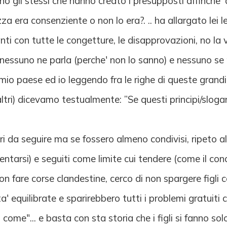
ono gli stessi che hanno creato i presupposti affinche
 era consenziente o non lo era?. .. ha allargato lei l
ti con tutte le congetture, le disapprovazioni, no la vi
nessuno ne parla (perche' non lo sanno) e nessuno se
l mio paese ed io leggendo fra le righe di queste grandi
i altri) dicevamo testualmente: ”Se questi principi/slog
duri da seguire ma se fossero almeno condivisi, ripeto 
ntarsi) e seguiti come limite cui tendere (come il con
non fare corse clandestine, cerco di non spargere figli 
ta' equilibrate e sparirebbero tutti i problemi gratuiti 
 come"... e basta con sta storia che i figli si fanno s