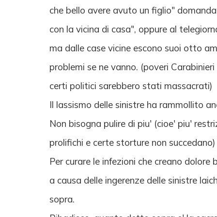
che bello avere avuto un figlio" domanda:
con la vicina di casa", oppure al telegior
ma dalle case vicine escono suoi otto amici
problemi se ne vanno. (poveri Carabinieri 
certi politici sarebbero stati massacrati)
Il lassismo delle sinistre ha rammollito anc
Non bisogna pulire di piu' (cioe' piu' restr
prolifichi e certe storture non succedano)
Per curare le infezioni che creano dolore 
a causa delle ingerenze delle sinistre lai
sopra.