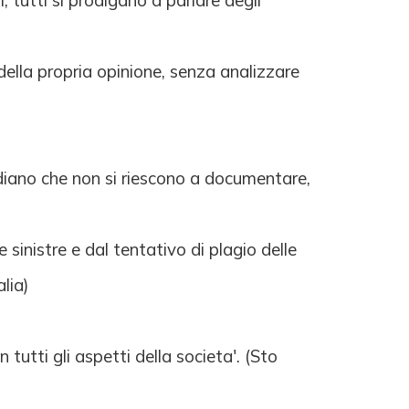
li, tutti si prodigano a parlare degli
 della propria opinione, senza analizzare
idiano che non si riescono a documentare,
 sinistre e dal tentativo di plagio delle
lia)
tutti gli aspetti della societa'. (Sto