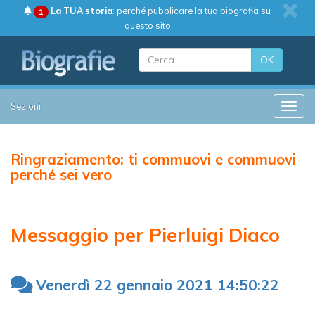
La TUA storia
: perché pubblicare la tua biografia su
1
questo sito
OK
Sezioni
Toggle
Ringraziamento: ti commuovi e commuovi
perché sei vero
Messaggio per Pierluigi Diaco
Venerdì 22 gennaio 2021 14:50:22