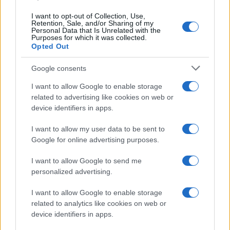
I want to opt-out of Collection, Use,
Retention, Sale, and/or Sharing of my
Personal Data that Is Unrelated with the
Purposes for which it was collected.
Opted Out
Google consents
I want to allow Google to enable storage
related to advertising like cookies on web or
device identifiers in apps.
I want to allow my user data to be sent to
Google for online advertising purposes.
I want to allow Google to send me
personalized advertising.
I want to allow Google to enable storage
related to analytics like cookies on web or
Biografie
Approfondimenti
device identifiers in apps.
Biografie di oggi
Mappa del sito