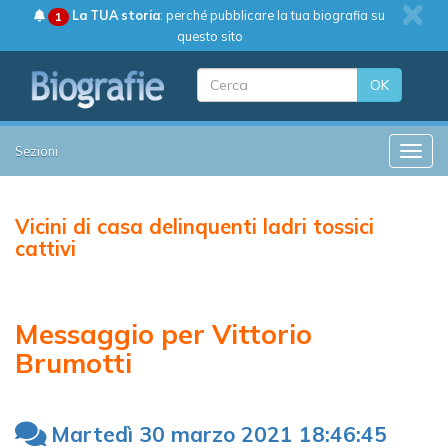
La TUA storia
: perché pubblicare la tua biografia su
1
questo sito
OK
Sezioni
Toggle
Vicini di casa delinquenti ladri tossici
cattivi
Messaggio per Vittorio
Brumotti
Martedì 30 marzo 2021 18:46:45