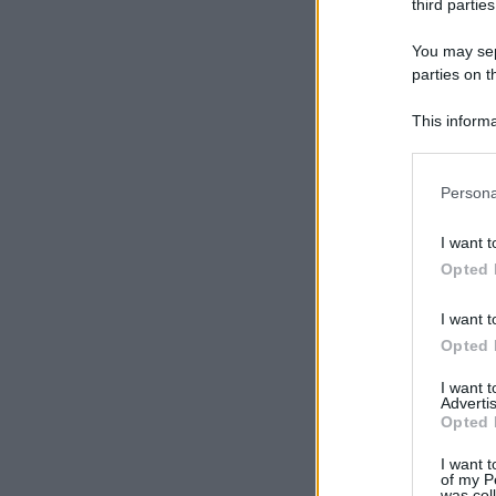
third parties
You may sepa
parties on t
This informa
Participants
Please note
Persona
information 
deny consent
I want t
in below Go
Opted 
I want t
Opted 
I want 
Advertis
Opted 
I want t
of my P
was col