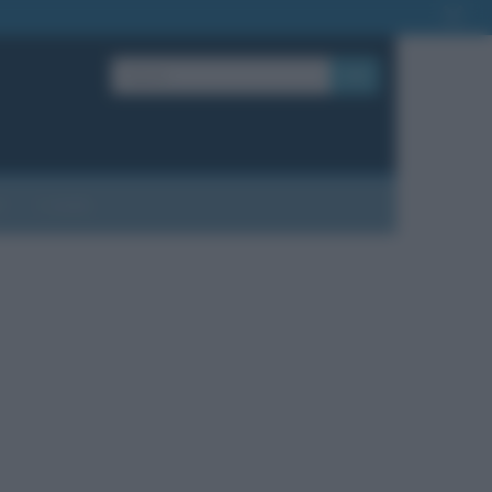
OK
?
Contatti