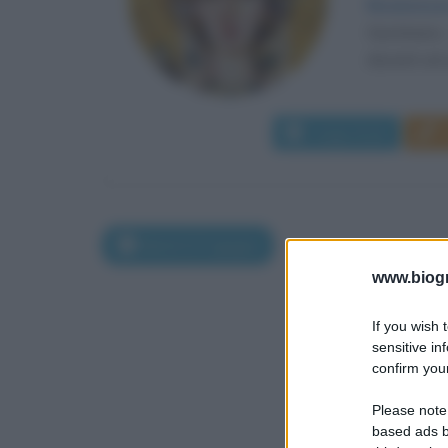
Risolutezz
Giustiniano
davanti ad u
Leggi di più
Morti il 27 giugno
www.biogra
If you wish 
sensitive in
confirm your
Please note
based ads b