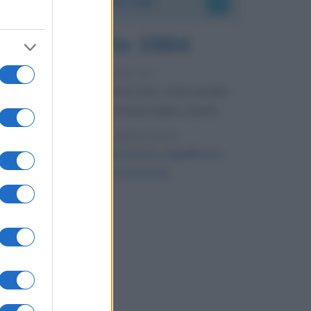
5 agosto 1884
142 ANNI FA
Su Bedloe's Island, a New York, viene posata
La prima pietra della Statua della Libertà.
LEGGI L'ARTICOLO
Statua della Libertà: Storia, Significato,
Altezza e Curiosità