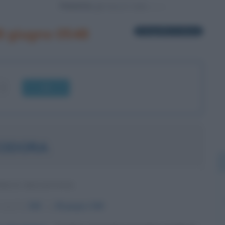
Powered by
8 giugno 0548
1 biografia in elenco
OK
ODORA
RICE BIZANTINA
nascita:
500
ω
28 giugno
548