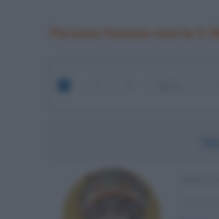
Persone famose morte il 2
TE
IMPERAT
α
Anno di 