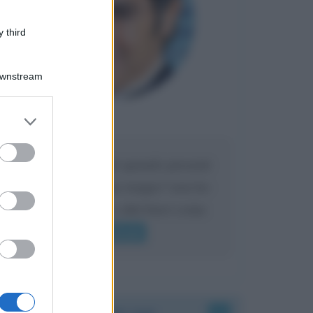
 third
Downstream
er and store
Maria
DA:
to grant or
ed purposes
Caro Liorni perché quando presenti
l'eredità urli sempre troppo? non ho
mai sentito Mike o altri bravi come
lui gridare
Leggi di più
Accadde oggi