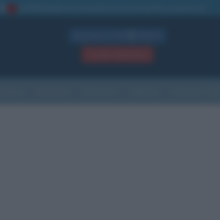
La TUA storia
: perché pubblicare la tua biografia su questo sito
1
Biografie in PDF
GRATIS
ACCEDI / REGISTRATI
Indice
Newsletter
Ricorrenze
Cultura
Che giorno sarà