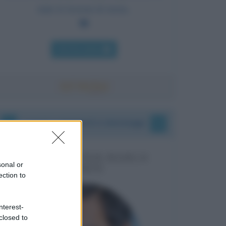
tutte le lezioni di storia.
Chi l'ha detto
I vostri commenti e messaggi
MESSAGGI PER MARCO
sonal or
LIORNI
ection to
nterest-
closed to