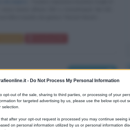
a che impera
Teodora, imperatrice bizantina moglie di
, nasce intorno all'anno 500 a Costantinopoli. Nel 532,
na folla in tumulto che gridava "Vittoria! Vittoria",...
Commenta
Download PDF
Morti il 29 giugno
fieonline.it -
Do Not Process My Personal Information
to opt-out of the sale, sharing to third parties, or processing of your per
formation for targeted advertising by us, please use the below opt-out s
 selection.
 that after your opt-out request is processed you may continue seeing i
ased on personal information utilized by us or personal information dis