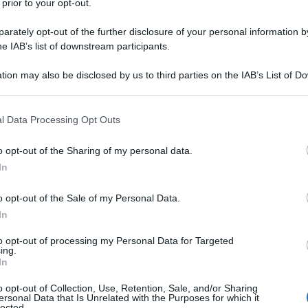
 prior to your opt-out.
rately opt-out of the further disclosure of your personal information by
he IAB’s list of downstream participants.
tion may also be disclosed by us to third parties on the IAB’s List of 
 that may further disclose it to other third parties.
 that this website/app uses one or more Google services and may gath
l Data Processing Opt Outs
including but not limited to your visit or usage behaviour. You may click 
 to Google and its third-party tags to use your data for below specifi
o opt-out of the Sharing of my personal data.
ogle consent section.
In
o opt-out of the Sale of my Personal Data.
In
to opt-out of processing my Personal Data for Targeted
ing.
In
o opt-out of Collection, Use, Retention, Sale, and/or Sharing
ersonal Data that Is Unrelated with the Purposes for which it
lected.