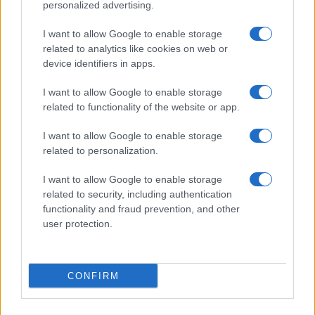
personalized advertising.
I want to allow Google to enable storage
related to analytics like cookies on web or
Biografie
Approfondimenti
device identifiers in apps.
Biografie di oggi
Mappa del sito
Biografie più visitate
Ricorrenze
I want to allow Google to enable storage
Indice dei nomi
Onomastico
related to functionality of the website or app.
Foto di personaggi famosi
Che giorno era?
Categorie
Che giorno sarà?
I want to allow Google to enable storage
Temi
Cultura
related to personalization.
Servizi
I want to allow Google to enable storage
Pubblica la tua biografia
related to security, including authentication
functionality and fraud prevention, and other
Privacy Policy
user protection.
Cookie Policy
Preferenze Privacy
Contatti
CONFIRM
Biografieonline.it © 2003-2025 • Riproduzione dei testi consentita citando la fonte
Creative Commons
come da Licenza
• Nota: come Affiliato Amazon, il sito
Pubblicità
ricava commissioni sugli acquisti idonei. •