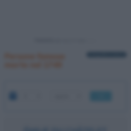
Powered by
Persone famose
1 biografia in elenco
morte nel 1749
OK
ÉMILIE DU CHÂTELET