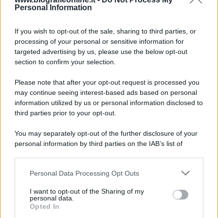
Personal Information
8 agosto 1956
If you wish to opt-out of the sale, sharing to third parties, or
70 ANNI FA
processing of your personal or sensitive information for
Nella miniera di carbone di Marcinelle, in Belgio,
targeted advertising by us, please use the below opt-out
avviene un disastro nel quale perdono la vita
section to confirm your selection.
centinaia di lavoratori, la maggior parte dei quali
Please note that after your opt-out request is processed you
italiani.
may continue seeing interest-based ads based on personal
LEGGI L'ARTICOLO
information utilized by us or personal information disclosed to
Il disastro di Marcinelle
third parties prior to your opt-out.
You may separately opt-out of the further disclosure of your
personal information by third parties on the IAB’s list of
downstream participants.
Personal Data Processing Opt Outs
This information may also be disclosed by us to third parties
on the IAB’s List of Downstream Participants that may further
I want to opt-out of the Sharing of my
disclose it to other third parties.
personal data.
Opted In
Please note that this website/app uses one or more Google
RICEVI GLI AGGIORNAMENTI