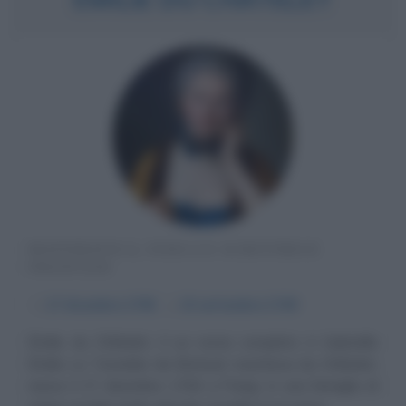
MATEMATICA, FISICA E SCRITTRICE
FRANCESE
α
17 dicembre
1706
ω
10 settembre
1749
Émilie du Châtelet, il cui nome completo è Gabrielle
Émilie Le Tonnelier de Breteuil, marchesa du Châtelet,
nasce il 17 dicembre 1706 a Parigi, in una famiglia di