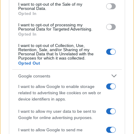
services and may gather and store information including but
I want to opt-out of the Sale of my
Personal Data.
not limited to your visit or usage behaviour. You may click to
Opted In
grant or deny consent to Google and its third-party tags to
Inserisci la tua migliore e-mail
use your data for below specified purposes in below Google
I want to opt-out of processing my
consent section.
Personal Data for Targeted Advertising.
E-mail
Opted In
OK
I want to opt-out of Collection, Use,
Retention, Sale, and/or Sharing of my
Personal Data that Is Unrelated with the
Purposes for which it was collected.
Opted Out
Google consents
I want to allow Google to enable storage
related to advertising like cookies on web or
device identifiers in apps.
I want to allow my user data to be sent to
Google for online advertising purposes.
I want to allow Google to send me