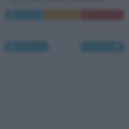
rango sociale molto elevato: il padre è un uomo...
Leggi di più
Commenta
Download PDF
Morti nel 1748
Morti nel 1750