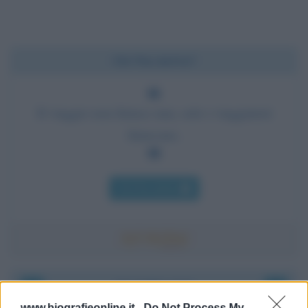
Chi l'ha detto?
Il viaggio non finisce mai, solo i viaggiatori
finiscono.
Chi l'ha detto
Accadde oggi
www.biografieonline.it -
Do Not Process My