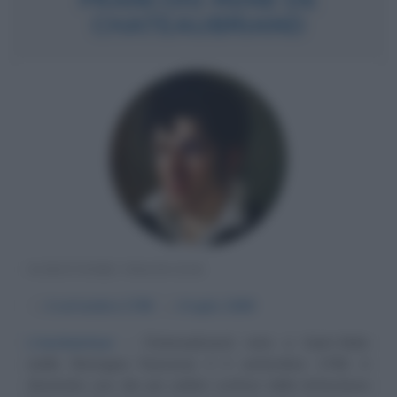
CHATEAUBRIAND
SCRITTORE FRANCESE
α
4 settembre
1768
ω
4 luglio
1848
L'enchanteur
Chateaubriand, nato a Saint-Malo
(nella Bretagna francese) il 4 settembre 1768, è
diventato uno dei più celebri scrittori della letteratura