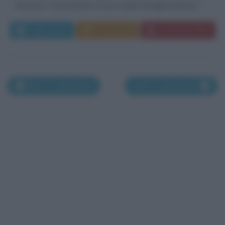
francese. Discendente di una nobile famiglia bretone,...
Leggi di più
Commenta
Download PDF
Nati il 3 settembre
Nati il 5 settembre