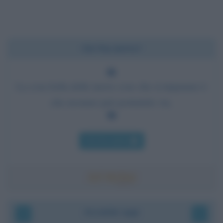
Chi l'ha detto?
La cosa bella delle nuove cose che si imparano è
che nessuno può portartele via.
Chi l'ha detto
Accadde oggi