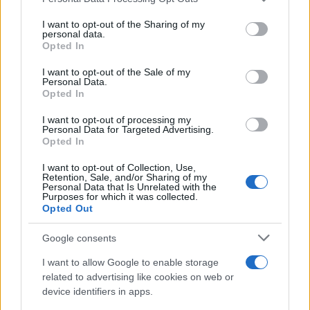
This information may also be disclosed by us to third parties
on the IAB’s List of Downstream Participants that may further
I want to opt-out of the Sharing of my
disclose it to other third parties.
personal data.
Opted In
Please note that this website/app uses one or more Google
services and may gather and store information including but
I want to opt-out of the Sale of my
Personal Data.
not limited to your visit or usage behaviour. You may click to
Opted In
grant or deny consent to Google and its third-party tags to
use your data for below specified purposes in below Google
I want to opt-out of processing my
consent section.
Personal Data for Targeted Advertising.
Opted In
I want to opt-out of Collection, Use,
Retention, Sale, and/or Sharing of my
Personal Data that Is Unrelated with the
Purposes for which it was collected.
Opted Out
Google consents
I want to allow Google to enable storage
Biografie
Approfondimenti
related to advertising like cookies on web or
Biografie di oggi
Mappa del sito
device identifiers in apps.
Biografie più visitate
Ricorrenze