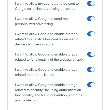
Indice dei nomi
Onomastico
I want to allow my user data to be sent to
Google for online advertising purposes.
Foto di personaggi famosi
Che giorno era?
Categorie
Che giorno sarà?
I want to allow Google to send me
Temi
Cultura
personalized advertising.
Servizi
I want to allow Google to enable storage
Pubblica la tua biografia
related to analytics like cookies on web or
Privacy Policy
device identifiers in apps.
Cookie Policy
Preferenze Privacy
I want to allow Google to enable storage
Contatti
related to functionality of the website or app.
Biografieonline.it © 2003-2025 • Riproduzione dei testi consentita citando la fonte
I want to allow Google to enable storage
Creative Commons
come da Licenza
• Nota: come Affiliato Amazon, il sito
related to personalization.
Pubblicità
ricava commissioni sugli acquisti idonei. •
I want to allow Google to enable storage
related to security, including authentication
functionality and fraud prevention, and other
user protection.