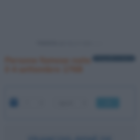
Powered by
Persone famose nate
1 biografia in elenco
il 4 settembre 1768
OK
FRANCOIS-RENÈ DE