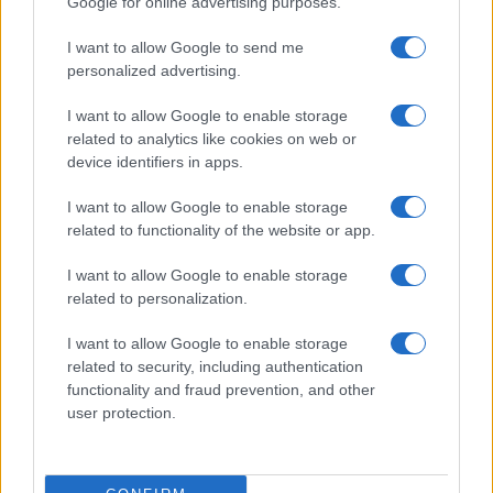
Google for online advertising purposes.
I want to allow Google to send me
personalized advertising.
I want to allow Google to enable storage
related to analytics like cookies on web or
Biografie
Approfondimenti
device identifiers in apps.
Biografie di oggi
Mappa del sito
Biografie più visitate
Ricorrenze
I want to allow Google to enable storage
Indice dei nomi
Onomastico
related to functionality of the website or app.
Foto di personaggi famosi
Che giorno era?
Categorie
Che giorno sarà?
I want to allow Google to enable storage
Temi
Cultura
related to personalization.
Servizi
I want to allow Google to enable storage
Pubblica la tua biografia
related to security, including authentication
functionality and fraud prevention, and other
Privacy Policy
user protection.
Cookie Policy
Preferenze Privacy
Contatti