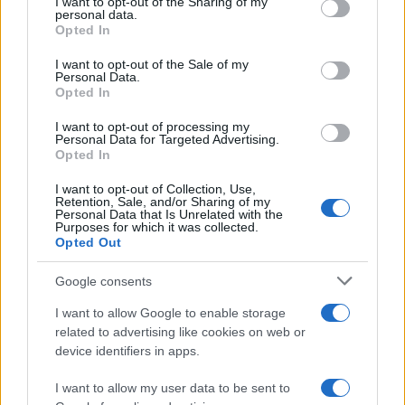
I want to opt-out of the Sharing of my
disclose it to other third parties.
personal data.
Opted In
Please note that this website/app uses one or more Google
RICEVI GLI AGGIORNAMENTI
services and may gather and store information including but
I want to opt-out of the Sale of my
Personal Data.
not limited to your visit or usage behaviour. You may click to
Opted In
grant or deny consent to Google and its third-party tags to
Inserisci la tua migliore e-mail
use your data for below specified purposes in below Google
I want to opt-out of processing my
consent section.
Personal Data for Targeted Advertising.
E-mail
Opted In
OK
I want to opt-out of Collection, Use,
Retention, Sale, and/or Sharing of my
Personal Data that Is Unrelated with the
Purposes for which it was collected.
Opted Out
Google consents
I want to allow Google to enable storage
related to advertising like cookies on web or
device identifiers in apps.
I want to allow my user data to be sent to