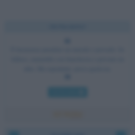
Chi l'ha detto?
È buonsenso prendere un metodo e provarlo. Se
fallisce, ammettilo con franchezza e provane un
altro. Ma soprattutto, prova qualcosa.
Chi l'ha detto