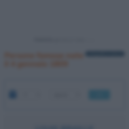
Powered by
Persone famose nate
1 biografia in elenco
il 4 gennaio 1809
OK
LOUIS BRAILLE