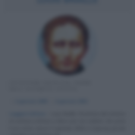
INVENTORE FRANCESE, PADRE
DELL'ALFABETO TATTILE
α
4 gennaio
1809
ω
6 gennaio
1852
Leggere letture
Louis Braille, l'inventore del sistema
di scrittura e lettura a rilievo per non vedenti, che porta
il suo nome, nasce il 4 gennaio 1809 a Coupvray, piccola