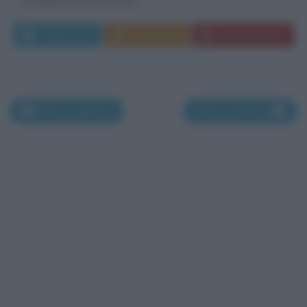
cittadina non lontano da...
Leggi di più
Commenta
Download PDF
Nati il 3 gennaio
Nati il 5 gennaio