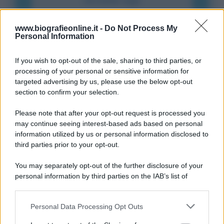
Accadde oggi
9 agosto 1945
www.biografieonline.it -
Do Not Process My
Personal Information
81 ANNI FA
If you wish to opt-out of the sale, sharing to third parties, or
Dopo l'attacco alla città giapponese di Hiroshima
processing of your personal or sensitive information for
avvenuto tre giorni prima, gli Stati Uniti sganciano
targeted advertising by us, please use the below opt-out
un'altra bomba atomica radendo al suolo la città di
section to confirm your selection.
Nagasaki.
Please note that after your opt-out request is processed you
LEGGI L'ARTICOLO
may continue seeing interest-based ads based on personal
Il bombardamento atomico di Hiroshima e
information utilized by us or personal information disclosed to
Nagasaki
third parties prior to your opt-out.
You may separately opt-out of the further disclosure of your
personal information by third parties on the IAB’s list of
downstream participants.
Personal Data Processing Opt Outs
This information may also be disclosed by us to third parties
on the IAB’s List of Downstream Participants that may further