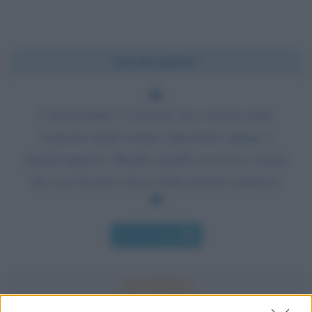
Chi l'ha detto?
L'immortalità è il ricordo che si lascia nella
memoria degli uomini. Quest'idea spinge a
grandi imprese. Meglio sarebbe non aver vissuto
che non lasciare tracce della propria esistenza.
Chi l'ha detto