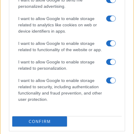
I want to allow Google to send me
personalized advertising.
I want to allow Google to enable storage
related to analytics like cookies on web or
Biografie
Approfondimenti
device identifiers in apps.
Biografie di oggi
Mappa del sito
Biografie più visitate
Ricorrenze
I want to allow Google to enable storage
Indice dei nomi
Onomastico
related to functionality of the website or app.
Foto di personaggi famosi
Che giorno era?
Categorie
Che giorno sarà?
I want to allow Google to enable storage
Temi
Cultura
related to personalization.
Servizi
I want to allow Google to enable storage
Pubblica la tua biografia
related to security, including authentication
functionality and fraud prevention, and other
Privacy Policy
user protection.
Cookie Policy
Preferenze Privacy
Contatti
CONFIRM
Biografieonline.it © 2003-2025 • Riproduzione dei testi consentita citando la fonte
Creative Commons
come da Licenza
• Nota: come Affiliato Amazon, il sito