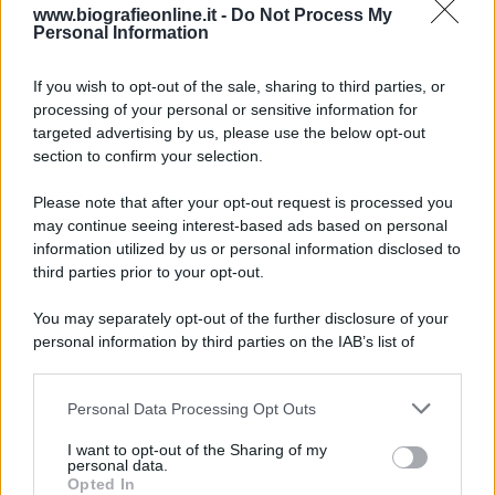
www.biografieonline.it -
Do Not Process My
Personal Information
Accadde oggi
If you wish to opt-out of the sale, sharing to third parties, or
10 agosto 1793
processing of your personal or sensitive information for
targeted advertising by us, please use the below opt-out
233 ANNI FA
section to confirm your selection.
A Parigi Maximilien de Robespierre inaugura il
Please note that after your opt-out request is processed you
museo del Louvre.
may continue seeing interest-based ads based on personal
LEGGI L'ARTICOLO
information utilized by us or personal information disclosed to
Storia del Louvre
third parties prior to your opt-out.
You may separately opt-out of the further disclosure of your
personal information by third parties on the IAB’s list of
downstream participants.
Personal Data Processing Opt Outs
This information may also be disclosed by us to third parties
on the IAB’s List of Downstream Participants that may further
I want to opt-out of the Sharing of my
disclose it to other third parties.
personal data.
Opted In