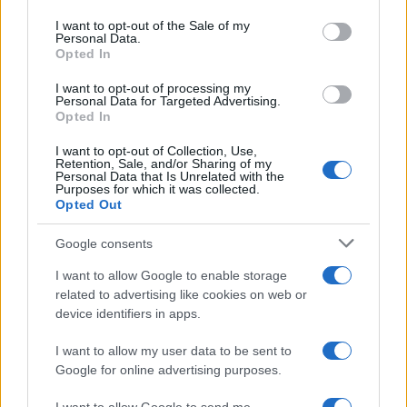
Please note that this website/app uses one or more Google
RICEVI GLI AGGIORNAMENTI
services and may gather and store information including but
I want to opt-out of the Sale of my
Personal Data.
not limited to your visit or usage behaviour. You may click to
Opted In
grant or deny consent to Google and its third-party tags to
Inserisci la tua migliore e-mail
use your data for below specified purposes in below Google
I want to opt-out of processing my
consent section.
Personal Data for Targeted Advertising.
E-mail
Opted In
OK
I want to opt-out of Collection, Use,
Retention, Sale, and/or Sharing of my
Personal Data that Is Unrelated with the
Purposes for which it was collected.
Opted Out
Google consents
I want to allow Google to enable storage
related to advertising like cookies on web or
device identifiers in apps.
I want to allow my user data to be sent to
Google for online advertising purposes.