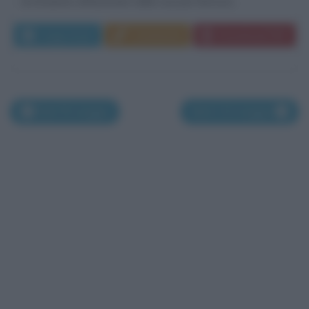
di rimanere affascinate dalla sua più famosa...
Leggi di più
Commenta
Download PDF
Nati l'8 maggio
Nati il 10 maggio