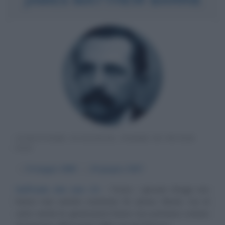
SCRITTORE SCOZZESE, PADRE DI PETER
PAN
α
9 maggio
1860
ω
19 giugno
1937
Sull'isola che non c'è
Forse i giovani d'oggi non
hanno mai sentito nominare Sir James Barrie, ma di
certo anche le generazioni future non potranno evitare