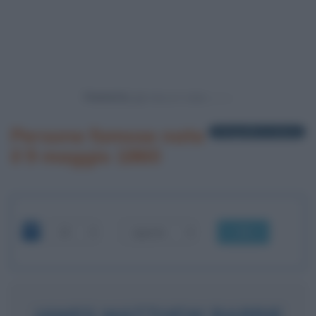
Powered by
Persone famose nate
1 biografia in elenco
il 9 maggio 1860
OK
JAMES MATTHEW BARRIE