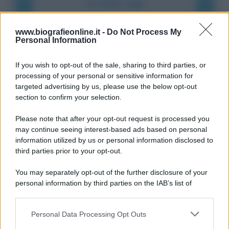
Accadde oggi
9 agosto 1945
www.biografieonline.it -
Do Not Process My
Personal Information
81 ANNI FA
If you wish to opt-out of the sale, sharing to third parties, or
Dopo l'attacco alla città giapponese di Hiroshima
processing of your personal or sensitive information for
avvenuto tre giorni prima, gli Stati Uniti sganciano
targeted advertising by us, please use the below opt-out
un'altra bomba atomica radendo al suolo la città di
section to confirm your selection.
Nagasaki.
Please note that after your opt-out request is processed you
LEGGI L'ARTICOLO
may continue seeing interest-based ads based on personal
Il bombardamento atomico di Hiroshima e
information utilized by us or personal information disclosed to
Nagasaki
third parties prior to your opt-out.
You may separately opt-out of the further disclosure of your
personal information by third parties on the IAB’s list of
downstream participants.
Personal Data Processing Opt Outs
This information may also be disclosed by us to third parties
on the IAB’s List of Downstream Participants that may further