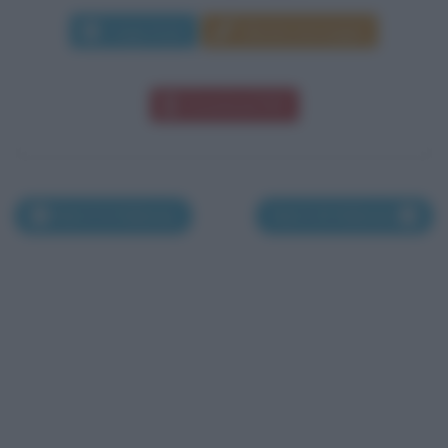
Leggi di più
Manda messaggio
Download PDF
Nati il 24 febbraio
Nati il 26 febbraio