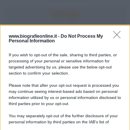
Accadde oggi
www.biografieonline.it -
Do Not Process My
Personal Information
7 agosto 1974
If you wish to opt-out of the sale, sharing to third parties, or
processing of your personal or sensitive information for
52 ANNI FA
targeted advertising by us, please use the below opt-out
Camminando su una fune, Philippe Petit compie la
section to confirm your selection.
sua celebre traversata delle Twin Towers a New
Please note that after your opt-out request is processed you
York.
may continue seeing interest-based ads based on personal
LEGGI LA BIOGRAFIA
information utilized by us or personal information disclosed to
Philippe Petit
third parties prior to your opt-out.
You may separately opt-out of the further disclosure of your
personal information by third parties on the IAB’s list of
downstream participants.