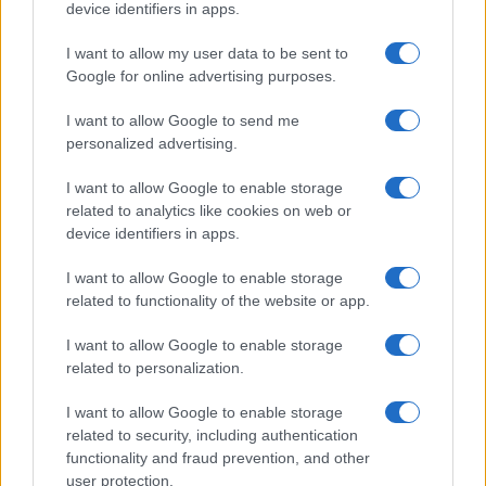
device identifiers in apps.
I want to allow my user data to be sent to
Google for online advertising purposes.
I want to allow Google to send me
personalized advertising.
I want to allow Google to enable storage
related to analytics like cookies on web or
Biografie
Approfondimenti
device identifiers in apps.
Biografie di oggi
Mappa del sito
Biografie più visitate
Ricorrenze
I want to allow Google to enable storage
Indice dei nomi
Onomastico
related to functionality of the website or app.
Foto di personaggi famosi
Che giorno era?
Categorie
Che giorno sarà?
I want to allow Google to enable storage
Temi
Cultura
related to personalization.
Servizi
I want to allow Google to enable storage
Pubblica la tua biografia
related to security, including authentication
functionality and fraud prevention, and other
Privacy Policy
user protection.
Cookie Policy