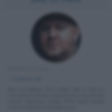
RAPPER ITALIANO
α
25 febbraio
1979
Nato il 25 febbraio 1979 a Milano, Jake La Furia è il
nome d'arte di Francesco Vigorelli. Il suo è uno dei nomi
coinvolti nell'iniziativa solidale DPCM Squad, portata
avanti da moltissimi artisti della musica...