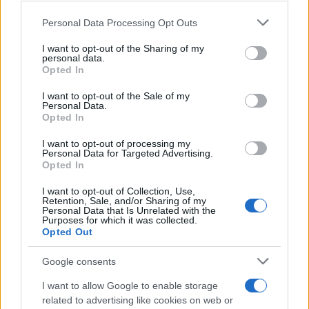
Personal Data Processing Opt Outs
This information may also be disclosed by us to third parties
on the IAB’s List of Downstream Participants that may further
I want to opt-out of the Sharing of my
disclose it to other third parties.
personal data.
Opted In
Please note that this website/app uses one or more Google
RICEVI GLI AGGIORNAMENTI
services and may gather and store information including but
I want to opt-out of the Sale of my
Personal Data.
not limited to your visit or usage behaviour. You may click to
Opted In
grant or deny consent to Google and its third-party tags to
Inserisci la tua migliore e-mail
use your data for below specified purposes in below Google
I want to opt-out of processing my
consent section.
Personal Data for Targeted Advertising.
E-mail
Opted In
OK
I want to opt-out of Collection, Use,
Retention, Sale, and/or Sharing of my
Personal Data that Is Unrelated with the
Purposes for which it was collected.
Opted Out
Google consents
I want to allow Google to enable storage
related to advertising like cookies on web or