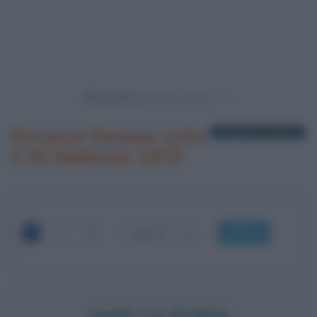
Powered by
Persone famose nate
1 biografia in elenco
il 25 febbraio 1979
OK
JAKE LA FURIA