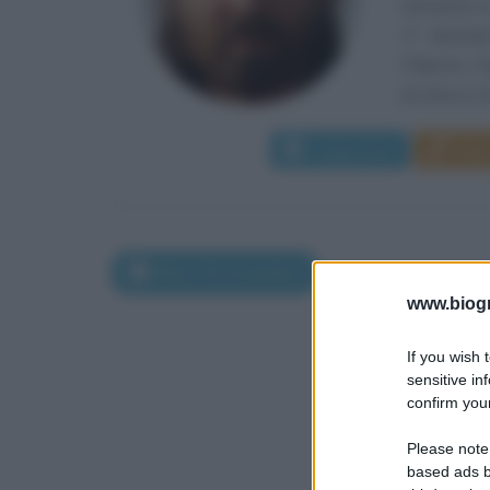
Dimartino è
1° dicembr
Palermo. Do
di critica e di
Leggi di più
Man
Nati il 30 novembre
www.biogra
If you wish 
sensitive in
confirm your
Please note
based ads b