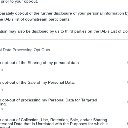
 prior to your opt-out.
rately opt-out of the further disclosure of your personal information by
he IAB’s list of downstream participants.
tion may also be disclosed by us to third parties on the IAB’s List of 
 that may further disclose it to other third parties.
 that this website/app uses one or more Google services and may gath
l Data Processing Opt Outs
including but not limited to your visit or usage behaviour. You may click 
 to Google and its third-party tags to use your data for below specifi
o opt-out of the Sharing of my personal data.
ogle consent section.
In
o opt-out of the Sale of my Personal Data.
In
to opt-out of processing my Personal Data for Targeted
ing.
In
o opt-out of Collection, Use, Retention, Sale, and/or Sharing
ersonal Data that Is Unrelated with the Purposes for which it
lected.