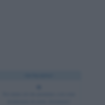
Chi l'ha detto?
Noi siamo ciò che pensiamo; così come
desideriamo di essere, diventiamo!