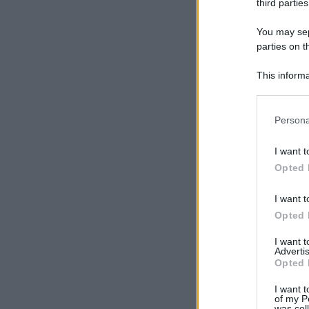
third parties
You may sepa
parties on t
This informa
Participants
Please note
Persona
information 
deny consent
I want t
in below Go
Opted 
I want t
Opted 
I want 
Advertis
Opted 
I want t
of my P
was col