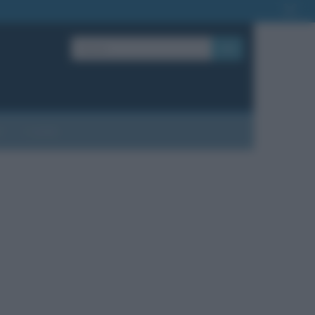
OK
?
Contatti