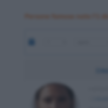
Persone famose nate l'1 d
DI
CANTAUT
α
1 dicem