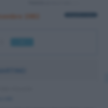
Powered by
icembre 1982
1 biografia in elenco
OK
MARTINO
ORE ITALIANO
bre
1982