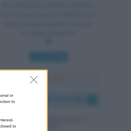
Dai nostri pensieri, desideri ed abitudini,
noi eleviamo al massimo la dignità divina
della nostra natura oppure ci chiniamo
per soffrire ed imparare.
Chi l'ha detto
sonal or
I vostri commenti e messaggi
ection to
MESSAGGI PER MARCO
nterest-
LIORNI
closed to