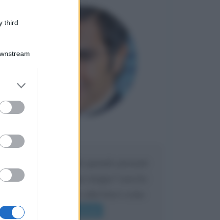
 third
Downstream
er and store
to grant or
ed purposes
Maria
DA:
Caro Liorni perché quando presenti
l'eredità urli sempre troppo? non ho
mai sentito Mike o altri bravi come
lui gridare
Leggi di più