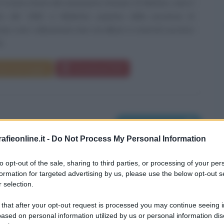
 il nome d'arte del cantautore Antonio Di Martino, nato il
e del 1982 a Misilmeri, paesino della provincia di
po aver collezionato ben sei album e notevoli successi
...
da messaggio
Download PDF
Nati il 2 dicembre
fieonline.it -
Do Not Process My Personal Information
to opt-out of the sale, sharing to third parties, or processing of your per
formation for targeted advertising by us, please use the below opt-out s
 selection.
 that after your opt-out request is processed you may continue seeing i
ased on personal information utilized by us or personal information dis