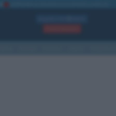
La TUA storia
: perché pubblicare la tua biografia su questo sito
1
Biografie in PDF
GRATIS
ACCEDI / REGISTRATI
Indice
Newsletter
Ricorrenze
Cultura
Che giorno sarà