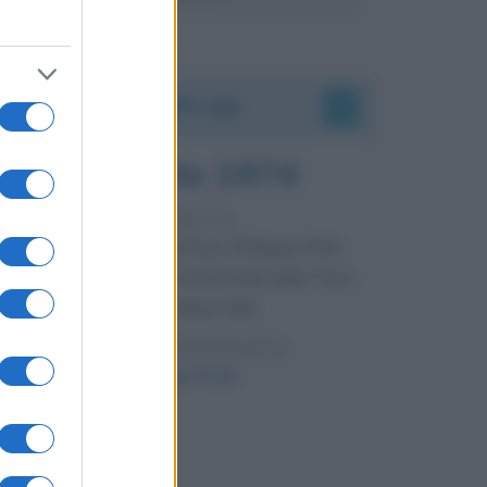
Accadde oggi
7 agosto 1974
52 ANNI FA
Camminando su una fune, Philippe Petit
compie la sua celebre traversata delle Twin
Towers a New York.
LEGGI LA BIOGRAFIA
Philippe Petit