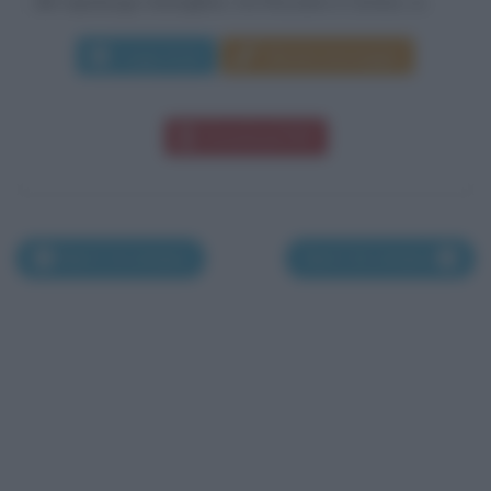
del capoluogo meneghino, tra Rozzano e Corsico, si...
Leggi di più
Manda messaggio
Download PDF
Nati il 14 ottobre
Nati il 16 ottobre