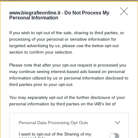
Accadde oggi
www.biografieonline.it -
Do Not Process My
Personal Information
8 agosto 1956
If you wish to opt-out of the sale, sharing to third parties, or
70 ANNI FA
processing of your personal or sensitive information for
Nella miniera di carbone di Marcinelle, in Belgio,
targeted advertising by us, please use the below opt-out
avviene un disastro nel quale perdono la vita
section to confirm your selection.
centinaia di lavoratori, la maggior parte dei quali
Please note that after your opt-out request is processed you
italiani.
may continue seeing interest-based ads based on personal
LEGGI L'ARTICOLO
information utilized by us or personal information disclosed to
Il disastro di Marcinelle
third parties prior to your opt-out.
You may separately opt-out of the further disclosure of your
personal information by third parties on the IAB’s list of
downstream participants.
Personal Data Processing Opt Outs
This information may also be disclosed by us to third parties
on the IAB’s List of Downstream Participants that may further
I want to opt-out of the Sharing of my
disclose it to other third parties.