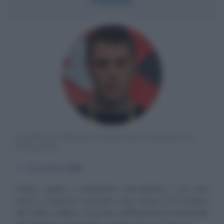
RAPPER E PRODUTTORE DISCOGRAFICO
ITALIANO
α
15 ottobre
1989
Fedez, rapper e produttore discografico il cui vero
nome è Federico Leonardo Lucia, nasce il 15 ottobre
del 1989 a Milano. Cresciuto nell'hinterland meridionale