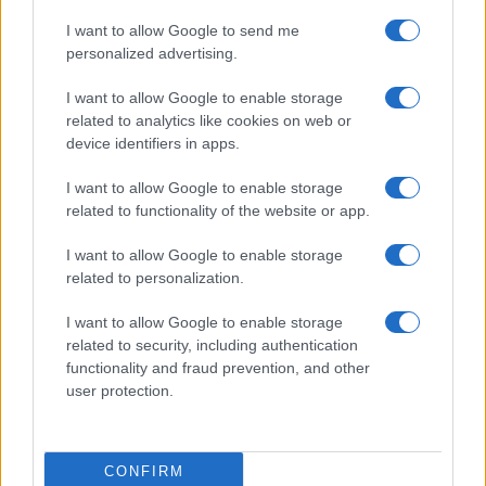
I want to allow Google to send me
personalized advertising.
I want to allow Google to enable storage
related to analytics like cookies on web or
Biografie
Approfondimenti
device identifiers in apps.
Biografie di oggi
Mappa del sito
Biografie più visitate
Ricorrenze
I want to allow Google to enable storage
Indice dei nomi
Onomastico
related to functionality of the website or app.
Foto di personaggi famosi
Che giorno era?
Categorie
Che giorno sarà?
I want to allow Google to enable storage
Temi
Cultura
related to personalization.
Servizi
I want to allow Google to enable storage
Pubblica la tua biografia
related to security, including authentication
functionality and fraud prevention, and other
Privacy Policy
user protection.
Cookie Policy
Preferenze Privacy
Contatti
CONFIRM