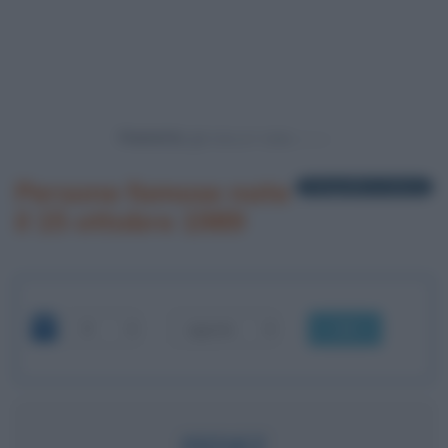
Powered by
Persone famose nate
1 biografia in elenco
il 15 ottobre 1989
OK
FEDEZ