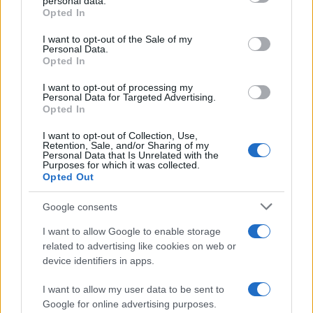
personal data.
Opted In
Please note that this website/app uses one or more Google
RICEVI GLI AGGIORNAMENTI
services and may gather and store information including but
I want to opt-out of the Sale of my
Personal Data.
not limited to your visit or usage behaviour. You may click to
Opted In
grant or deny consent to Google and its third-party tags to
Inserisci la tua migliore e-mail
use your data for below specified purposes in below Google
I want to opt-out of processing my
consent section.
Personal Data for Targeted Advertising.
E-mail
Opted In
OK
I want to opt-out of Collection, Use,
Retention, Sale, and/or Sharing of my
Personal Data that Is Unrelated with the
Purposes for which it was collected.
Opted Out
Google consents
I want to allow Google to enable storage
related to advertising like cookies on web or
device identifiers in apps.
I want to allow my user data to be sent to
Google for online advertising purposes.