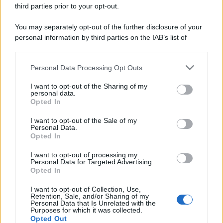
Nagasaki
third parties prior to your opt-out.
You may separately opt-out of the further disclosure of your
personal information by third parties on the IAB’s list of
downstream participants.
Personal Data Processing Opt Outs
This information may also be disclosed by us to third parties
on the IAB’s List of Downstream Participants that may further
I want to opt-out of the Sharing of my
disclose it to other third parties.
personal data.
Opted In
Please note that this website/app uses one or more Google
RICEVI GLI AGGIORNAMENTI
services and may gather and store information including but
I want to opt-out of the Sale of my
Personal Data.
not limited to your visit or usage behaviour. You may click to
Opted In
grant or deny consent to Google and its third-party tags to
Inserisci la tua migliore e-mail
use your data for below specified purposes in below Google
I want to opt-out of processing my
consent section.
Personal Data for Targeted Advertising.
E-mail
Opted In
OK
I want to opt-out of Collection, Use,
Retention, Sale, and/or Sharing of my
Personal Data that Is Unrelated with the
Purposes for which it was collected.
Opted Out