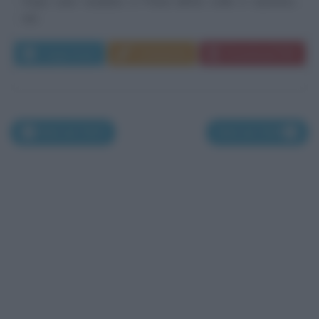
Dopo aver studiato a Pavia diritto civile e canonico,
nel...
Leggi di più
Commenta
Download PDF
Nati nel 1537
Nati nel 1539