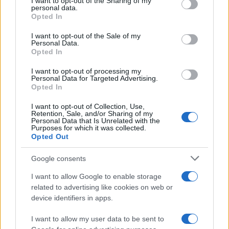
I want to opt-out of the Sharing of my
disclose it to other third parties.
personal data.
Opted In
Please note that this website/app uses one or more Google
RICEVI GLI AGGIORNAMENTI
services and may gather and store information including but
I want to opt-out of the Sale of my
Personal Data.
not limited to your visit or usage behaviour. You may click to
Opted In
grant or deny consent to Google and its third-party tags to
Inserisci la tua migliore e-mail
use your data for below specified purposes in below Google
I want to opt-out of processing my
consent section.
Personal Data for Targeted Advertising.
E-mail
Opted In
OK
I want to opt-out of Collection, Use,
Retention, Sale, and/or Sharing of my
Personal Data that Is Unrelated with the
Purposes for which it was collected.
Opted Out
Google consents
I want to allow Google to enable storage
related to advertising like cookies on web or
device identifiers in apps.
I want to allow my user data to be sent to