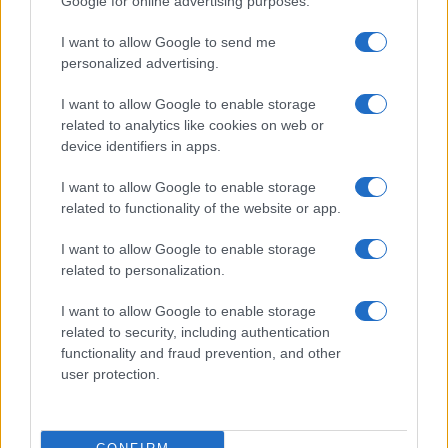
Google for online advertising purposes.
I want to allow Google to send me
personalized advertising.
I want to allow Google to enable storage
related to analytics like cookies on web or
Biografie
Approfondimenti
device identifiers in apps.
Biografie di oggi
Mappa del sito
Biografie più visitate
Ricorrenze
I want to allow Google to enable storage
Indice dei nomi
Onomastico
related to functionality of the website or app.
Foto di personaggi famosi
Che giorno era?
Categorie
Che giorno sarà?
I want to allow Google to enable storage
Temi
Cultura
related to personalization.
Servizi
I want to allow Google to enable storage
Pubblica la tua biografia
related to security, including authentication
functionality and fraud prevention, and other
Privacy Policy
user protection.
Cookie Policy
Preferenze Privacy
Contatti