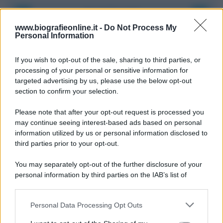
Accadde oggi
www.biografieonline.it -
Do Not Process My
Personal Information
8 agosto 1956
If you wish to opt-out of the sale, sharing to third parties, or
70 ANNI FA
processing of your personal or sensitive information for
Nella miniera di carbone di Marcinelle, in Belgio,
targeted advertising by us, please use the below opt-out
avviene un disastro nel quale perdono la vita
section to confirm your selection.
centinaia di lavoratori, la maggior parte dei quali
Please note that after your opt-out request is processed you
italiani.
may continue seeing interest-based ads based on personal
LEGGI L'ARTICOLO
information utilized by us or personal information disclosed to
Il disastro di Marcinelle
third parties prior to your opt-out.
You may separately opt-out of the further disclosure of your
personal information by third parties on the IAB’s list of
downstream participants.
Personal Data Processing Opt Outs
This information may also be disclosed by us to third parties
on the IAB’s List of Downstream Participants that may further