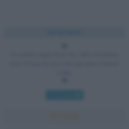
Chi l'ha detto?
Un genitore saggio lascia che i figli commettano
errori. È bene che una volta ogni tanto si brucino
le dita.
Chi l'ha detto