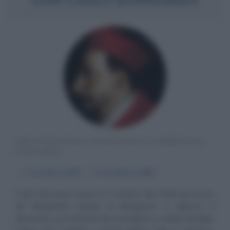
ARCIVESCOVO CATTOLICO E CARDINALE
ITALIANO
α
2 ottobre
1538
ω
3 novembre
1584
Carlo Borromeo nasce il 2 ottobre del 1538 ad Arona,
da Margherita Medici di Marignano e Gilberto II
Borromeo, proveniente da possidente e nobile famiglia.