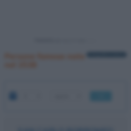
Powered by
Persone famose nate
1 biografia in elenco
nel 1538
OK
SAN CARLO BORROMEO