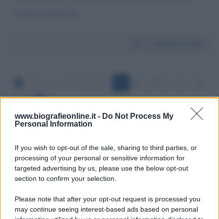
mamma disperata.
Da:
Daniela Iorga
3
4
5
6
7
8
9
10
11
12
13
www.biografieonline.it -
Do Not Process My
Personal Information
If you wish to opt-out of the sale, sharing to third parties, or
processing of your personal or sensitive information for
targeted advertising by us, please use the below opt-out
section to confirm your selection.
Scrivi un messaggio
Please note that after your opt-out request is processed you
Commenti Facebook
may continue seeing interest-based ads based on personal