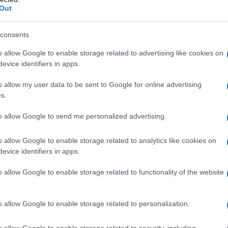
li attori è attrici della serie turca love Is in the hear è che 
Out
consents
o allow Google to enable storage related to advertising like cookies on
evice identifiers in apps.
o allow my user data to be sent to Google for online advertising
s.
 potevi invitare nella tua trasmissione Fabrizio Cornegliani vi
to allow Google to send me personalized advertising.
mio desiderio... io sono la cugina... lui e'una vera forza dell
o allow Google to enable storage related to analytics like cookies on
evice identifiers in apps.
o allow Google to enable storage related to functionality of the website
o allow Google to enable storage related to personalization.
o allow Google to enable storage related to security, including