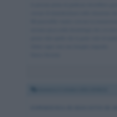
le persone prima di giudicare dovrebbero guard
cercare di immedesimarsi nella situazione ch
Mi piacerebbe venirti a trovare in trasmission
nessuno pecca nella deontologia che a te non
giorno oltre quello che la gente vede ed anali
Saluto super siete una famiglia stupenda.
Enrico Severini
Domenica 3 ottobre 2021 20:56:21
ESPERIENZA DI RISCATTO DI D