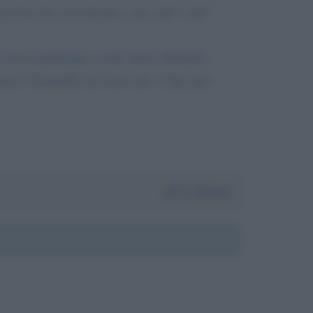
rvare chi si ha davanti e per i più "colti"
a con te purtroppo a volte senza offendere
ntivo femminile nel ruolo che svolgi ogni
Da:
Enrico