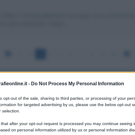
ia Toffanin. Tuttavia pubblicando il messaggio come commento al te
a dello staff di Silvia Toffanin.
1
2
3
4
5
6
7
8
9
10
fieonline.it -
Do Not Process My Personal Information
HI PER IL LOTTO1 DEL PARCO DELLE FONT
to opt-out of the sale, sharing to third parties, or processing of your per
formation for targeted advertising by us, please use the below opt-out s
 selection.
 bimbi, le faccio un appello: il Parco delle Fontanine a Rapal
 that after your opt-out request is processed you may continue seeing i
one "Parco delle Fontanine" è un Parco in mezzo ai condomini
ased on personal information utilized by us or personal information dis