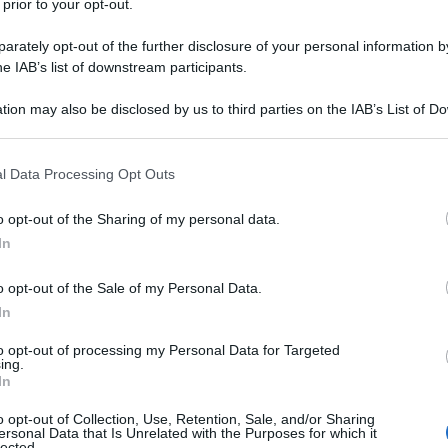
 prior to your opt-out.
lloggi. Noi abbiamo in gestione l'organizzazione del Parco: ape
hi per i bimbi. Neppure un'altalena... Ci rivolgiamo a lei per
rately opt-out of the further disclosure of your personal information by
he IAB’s list of downstream participants.
inviamo cordiali saluti. Il Presidente dell'Associazione Cultur
tion may also be disclosed by us to third parties on the IAB’s List of 
 that may further disclose it to other third parties.
 non so come fare. Comunque ci contatta su facebook nel gru
 that this website/app uses one or more Google services and may gath
l Data Processing Opt Outs
including but not limited to your visit or usage behaviour. You may click 
 to Google and its third-party tags to use your data for below specifi
o opt-out of the Sharing of my personal data.
ogle consent section.
In
o opt-out of the Sale of my Personal Data.
In
to opt-out of processing my Personal Data for Targeted
ing.
In
 Ida è serkan tutti un bacio Francesca certo ❤️❤️❤️❤️❤️ ❤️
o opt-out of Collection, Use, Retention, Sale, and/or Sharing
ersonal Data that Is Unrelated with the Purposes for which it
lected.