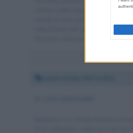
Ciao Silvia, non puoi capire quanto mi fa piac
authenti
silenzio e sembra che nessuno voglia fare qua
neanche di averla, perché la prima cosa che si
aulin al giorno, tutti i giorni per poter stare i
Per piacere continuate a parlare di endometrio
Lunedì 4 ottobre 2021 11:36:23
IL LASCIAPASSARE
Buongiorno a te e famiglia Dottoressa in Ling
Ti sto continuando a seguire ed a volte non ri