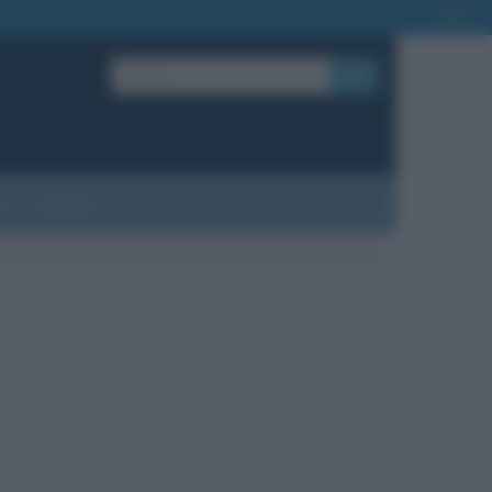
OK
?
Contatti