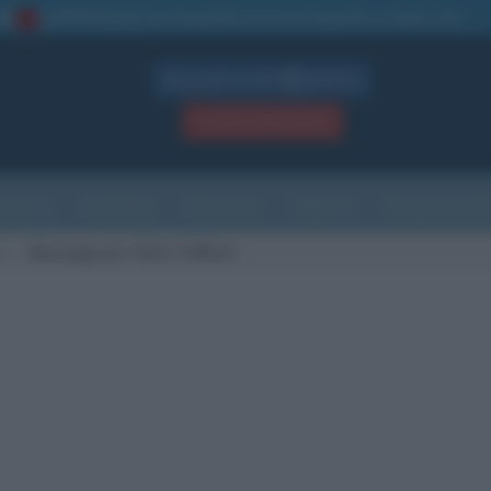
La TUA storia
: perché pubblicare la tua biografia su questo sito
1
Biografie in PDF
GRATIS
ACCEDI / REGISTRATI
Indice
Newsletter
Ricorrenze
Cultura
Che giorno sarà
in
Messaggi per Silvia Toffanin