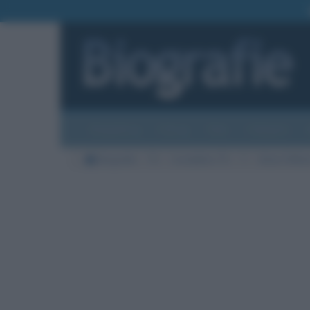
Biografie
Foto
Temi
Categorie
Biografie
TV
Conduttrici TV
T
Silvia Toffan