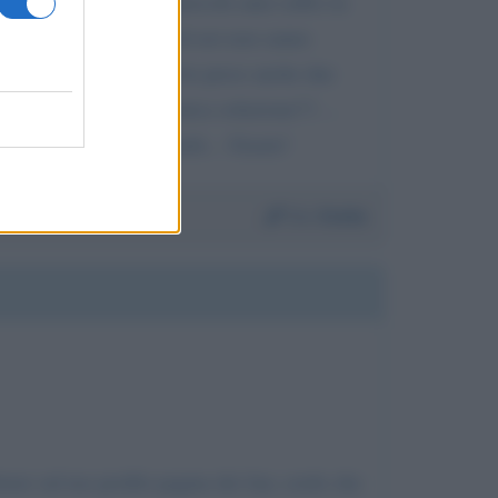
ull' endometriosi! Da parecchi anni soffro in
questa malattia! Molte di noi non sanno
!!. .. Io per molti anni ho preso anche due
che farla finita era l' unica soluzione!!!. ..
no strumenti per superarle... Grazie!
Da:
Stella
ower sul tuo profilo pagina dei fan; credo che