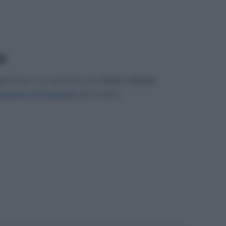
2
gerimento o un commento per
Silvia Toffanin
.
mmenti di Facebook
, più in basso.