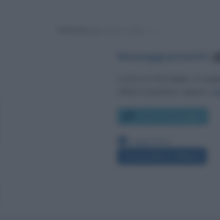
Powered by
Messaggi presenti
:
9
Lascia un messaggio, un sug
Utilizza il pulsante, oppure i
co
Scrivi un messaggio
Leggi anche:
Frasi di Silvia Toffanin