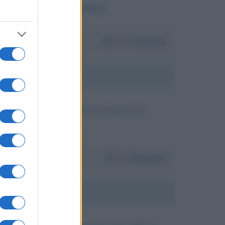
li voglio bene tanto ❤️❤️😊💙😘
Da:
Francesca
ncitore di handbike alle paralimpiadi di
a natura... grazie di ❤
Da:
Emanuela