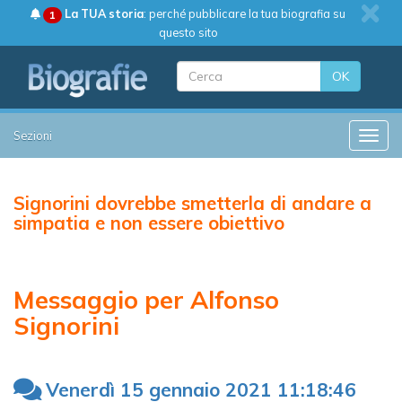
La TUA storia
: perché pubblicare la tua biografia su
1
questo sito
OK
Sezioni
Toggle
Signorini dovrebbe smetterla di andare a
simpatia e non essere obiettivo
Messaggio per Alfonso
Signorini
Venerdì 15 gennaio 2021 11:18:46