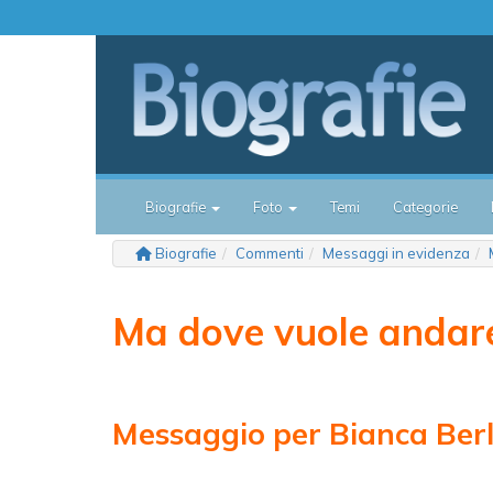
Biografie
Foto
Temi
Categorie
Biografie
Commenti
Messaggi in evidenza
Ma dove vuole andare
Messaggio per Bianca Ber