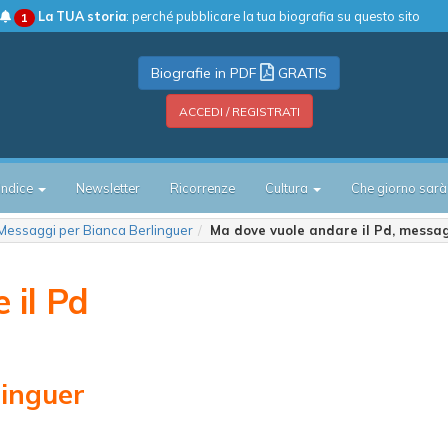
La TUA storia
: perché pubblicare la tua biografia su questo sito
1
Biografie in PDF
GRATIS
ACCEDI / REGISTRATI
Indice
Newsletter
Ricorrenze
Cultura
Che giorno sarà
Messaggi per Bianca Berlinguer
Ma dove vuole andare il Pd, messag
 il Pd
linguer