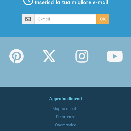
Inserisci la tua migliore e-mail
E-mail
OK
Approfondimenti
Mappa del sito
Ricorrenze
Onomastico