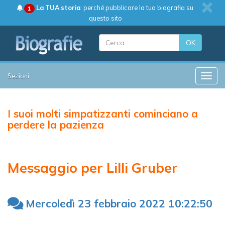
La TUA storia
: perché pubblicare la tua biografia su
1
questo sito
OK
Sezioni
Toggle
I suoi molti simpatizzanti cominciano a
perdere la pazienza
Messaggio per Lilli Gruber
Mercoledì 23 febbraio 2022 10:22:50