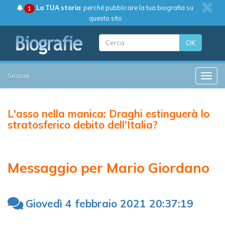
La TUA storia
: perché pubblicare la tua biografia su
1
questo sito
OK
Sezioni
Toggle
L'asso nella manica: Draghi estinguerà lo
stratosferico debito dell'Italia?
Messaggio per Mario Giordano
Giovedì 4 febbraio 2021 20:37:19