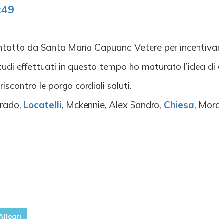
:49
ontatto da Santa Maria Capuano Vetere per incentivarl
udi effettuati in questo tempo ho maturato l’idea di c
iscontro le porgo cordiali saluti.
drado,
Locatelli
, Mckennie, Alex Sandro,
Chiesa
, Mor
Allegri