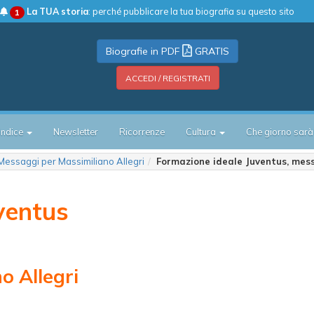
La TUA storia
: perché pubblicare la tua biografia su questo sito
1
Biografie in PDF
GRATIS
ACCEDI / REGISTRATI
Indice
Newsletter
Ricorrenze
Cultura
Che giorno sarà
Messaggi per Massimiliano Allegri
Formazione ideale Juventus, mess
ventus
o Allegri