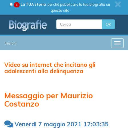
La TUA storia
: perché pubblicare la tua biografia su
1
questo sito
OK
Sezioni
Toggle
Video su internet che incitano gli
adolescenti alla delinquenza
Messaggio per Maurizio
Costanzo
Venerdì 7 maggio 2021 12:03:35