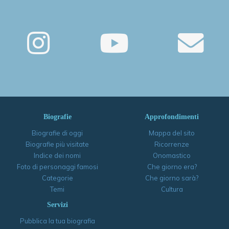
Biografie
Approfondimenti
Biografie di oggi
Mappa del sito
Biografie più visitate
Ricorrenze
Indice dei nomi
Onomastico
Foto di personaggi famosi
Che giorno era?
Categorie
Che giorno sarà?
Temi
Cultura
Servizi
Pubblica la tua biografia