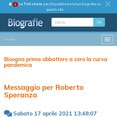
La TUA storia
: perché pubblicare la tua biografia su
1
questo sito
OK
Sezioni
Toggle
Bisogna prima abbattere a zero la curva
pandemica
Messaggio per Roberto
Speranza
Sabato 17 aprile 2021 13:48:07