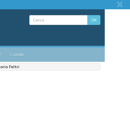
OK
?
Contatti
rio Feltri