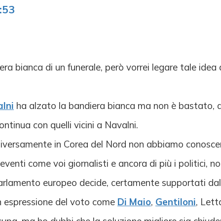
:53
ra bianca di un funerale, però vorrei legare tale idea a
lni
ha alzato la bandiera bianca ma non è bastato, d
ntinua con quelli vicini a Navalni.
diversamente in Corea del Nord non abbiamo conoscenz
venti come voi giornalisti e ancora di più i politici, 
l parlamento europeo decide, certamente supportati dall
non espressione del voto come
Di Maio
,
Gentiloni
, Lett