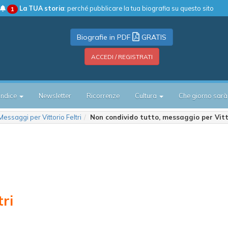
La TUA storia
: perché pubblicare la tua biografia su questo sito
1
Biografie in PDF
GRATIS
ACCEDI / REGISTRATI
Indice
Newsletter
Ricorrenze
Cultura
Che giorno sarà
Messaggi per Vittorio Feltri
Non condivido tutto, messaggio per Vitto
tri