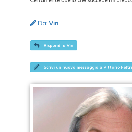
Certamente quello che succede mi preoccup
Da:
Vin
Rispondi a Vin
Scrivi un nuovo messaggio a Vittorio Feltri