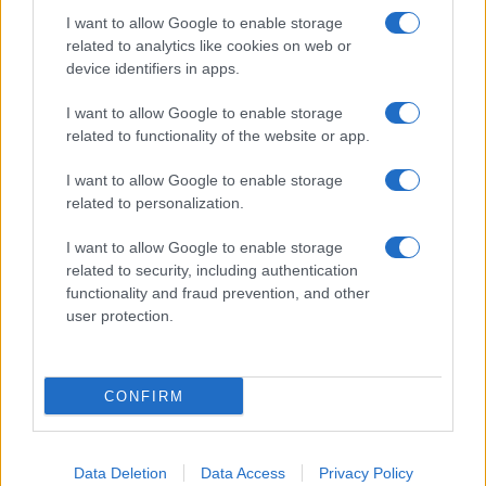
I want to allow Google to enable storage
related to analytics like cookies on web or
Biografie
Approfondimenti
device identifiers in apps.
Biografie di oggi
Mappa del sito
Biografie più visitate
Ricorrenze
I want to allow Google to enable storage
Indice dei nomi
Onomastico
related to functionality of the website or app.
Foto di personaggi famosi
Che giorno era?
Categorie
Che giorno sarà?
I want to allow Google to enable storage
Temi
Cultura
related to personalization.
Servizi
I want to allow Google to enable storage
Pubblica la tua biografia
related to security, including authentication
functionality and fraud prevention, and other
Privacy Policy
user protection.
Cookie Policy
Preferenze Privacy
Contatti
CONFIRM
Biografieonline.it © 2003-2025 • Riproduzione dei testi consentita citando la fonte
Creative Commons
come da Licenza
• Nota: come Affiliato Amazon, il sito
Pubblicità
ricava commissioni sugli acquisti idonei. •
Data Deletion
Data Access
Privacy Policy