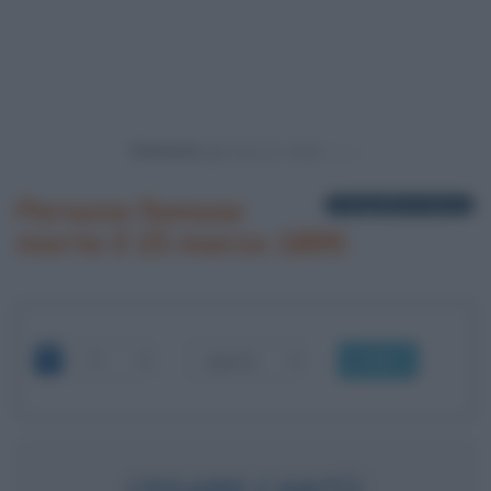
Powered by
Persone famose
1 biografia in elenco
morte il 15 marzo 1895
OK
CESARE CANTÙ