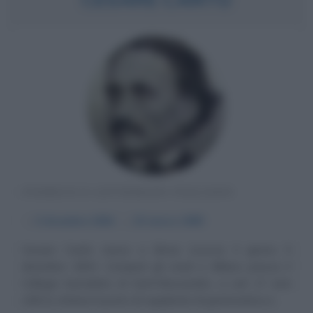
STORICO E LETTERATO ITALIANO
α
5 dicembre
1804
ω
15 marzo
1895
Cesare Cantù nasce a Brivio (Lecco) il giorno 5
dicembre 1804. Compiuti gli studi a Milano presso il
Collegio barnabita di Sant'Alessandro, a soli 17 anni
(1821) ottiene il posto di supplente di grammatica a...