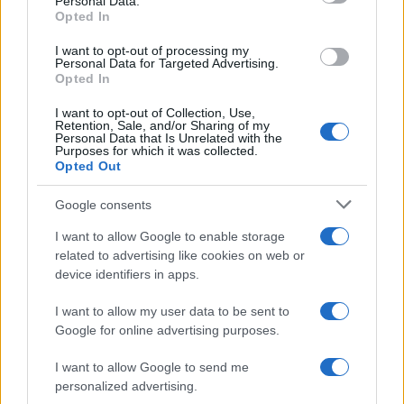
Personal Data.
not limited to your visit or usage behaviour. You may click to
Opted In
grant or deny consent to Google and its third-party tags to
Inserisci la tua migliore e-mail
use your data for below specified purposes in below Google
I want to opt-out of processing my
consent section.
Personal Data for Targeted Advertising.
E-mail
Opted In
OK
I want to opt-out of Collection, Use,
Retention, Sale, and/or Sharing of my
Personal Data that Is Unrelated with the
Purposes for which it was collected.
Opted Out
Google consents
I want to allow Google to enable storage
related to advertising like cookies on web or
device identifiers in apps.
I want to allow my user data to be sent to
Google for online advertising purposes.
I want to allow Google to send me
personalized advertising.