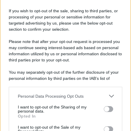
81 ANNI FA
If you wish to opt-out of the sale, sharing to third parties, or
Dopo l'attacco alla città giapponese di Hiroshima
processing of your personal or sensitive information for
avvenuto tre giorni prima, gli Stati Uniti sganciano
targeted advertising by us, please use the below opt-out
un'altra bomba atomica radendo al suolo la città di
section to confirm your selection.
Nagasaki.
Please note that after your opt-out request is processed you
LEGGI L'ARTICOLO
may continue seeing interest-based ads based on personal
Il bombardamento atomico di Hiroshima e
information utilized by us or personal information disclosed to
Nagasaki
third parties prior to your opt-out.
You may separately opt-out of the further disclosure of your
personal information by third parties on the IAB’s list of
downstream participants.
Personal Data Processing Opt Outs
This information may also be disclosed by us to third parties
on the IAB’s List of Downstream Participants that may further
I want to opt-out of the Sharing of my
disclose it to other third parties.
personal data.
Opted In
Please note that this website/app uses one or more Google
RICEVI GLI AGGIORNAMENTI
services and may gather and store information including but
I want to opt-out of the Sale of my