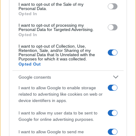
services and may gather and store information including but
I want to opt-out of the Sale of my
Personal Data.
not limited to your visit or usage behaviour. You may click to
Opted In
grant or deny consent to Google and its third-party tags to
Inserisci la tua migliore e-mail
use your data for below specified purposes in below Google
I want to opt-out of processing my
consent section.
Personal Data for Targeted Advertising.
E-mail
Opted In
OK
I want to opt-out of Collection, Use,
Retention, Sale, and/or Sharing of my
Personal Data that Is Unrelated with the
Purposes for which it was collected.
Opted Out
Google consents
I want to allow Google to enable storage
related to advertising like cookies on web or
device identifiers in apps.
I want to allow my user data to be sent to
Google for online advertising purposes.
I want to allow Google to send me