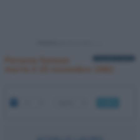
Powered by
Persone famose
1 biografia in elenco
morte il 15 novembre 1982
OK
ACHILLE LAURO