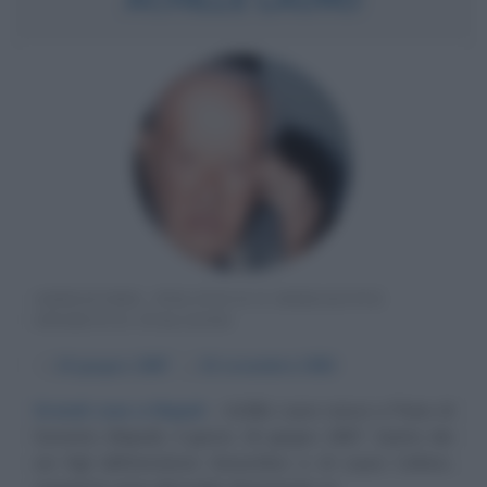
ARMATORE, POLITICO E DIRIGENTE
SPORTIVO ITALIANO
α
16 giugno
1887
ω
15 novembre
1982
Grandi cose a Napoli
Achille Lauro nasce a Piano di
Sorrento (Napoli), il giorno 16 giugno 1887. Quinto dei
sei figli dell'armatore Gioacchino e di Laura Cafiero,