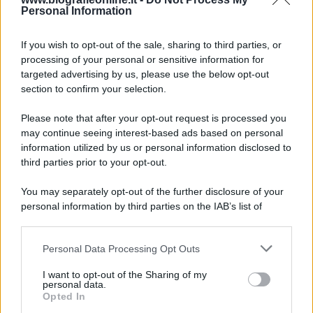
Personal Information
6 agosto 1945
If you wish to opt-out of the sale, sharing to third parties, or
81 ANNI FA
processing of your personal or sensitive information for
Durante la Seconda guerra mondiale avviene uno dei
targeted advertising by us, please use the below opt-out
più tristi episodi che la storia ricordi: il
section to confirm your selection.
bombardamento atomico di Hiroshima.
Please note that after your opt-out request is processed you
LEGGI L'ARTICOLO
may continue seeing interest-based ads based on personal
Il bombardamento atomico di Hiroshima e
information utilized by us or personal information disclosed to
Nagasaki
third parties prior to your opt-out.
You may separately opt-out of the further disclosure of your
personal information by third parties on the IAB’s list of
downstream participants.
Personal Data Processing Opt Outs
This information may also be disclosed by us to third parties
on the IAB’s List of Downstream Participants that may further
I want to opt-out of the Sharing of my
disclose it to other third parties.
personal data.
Opted In
Please note that this website/app uses one or more Google
RICEVI GLI AGGIORNAMENTI