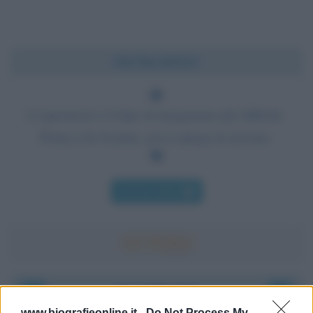
Chi l'ha detto?
L'esperienza è il tipo di insegnante più difficile.
Prima ti fa l'esame, poi ti spiega la lezione.
Chi l'ha detto
Accadde oggi
www.biografieonline.it -
Do Not Process My