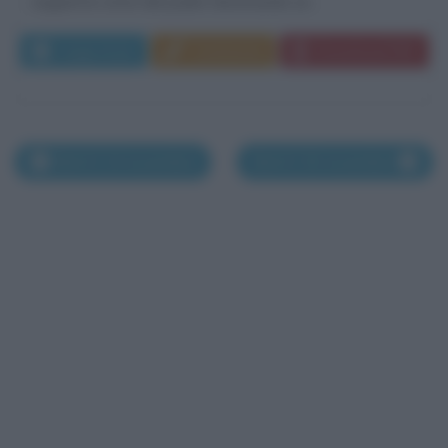
seguirà le orme del padre diventando un...
Leggi di più
Commenta
Download PDF
Morti il 14 novembre
Morti il 16 novembre