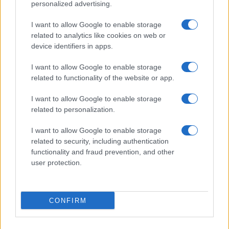
personalized advertising.
I want to allow Google to enable storage
related to analytics like cookies on web or
Biografie
Approfondimenti
device identifiers in apps.
Biografie di oggi
Mappa del sito
Biografie più visitate
Ricorrenze
I want to allow Google to enable storage
Indice dei nomi
Onomastico
related to functionality of the website or app.
Foto di personaggi famosi
Che giorno era?
Categorie
Che giorno sarà?
I want to allow Google to enable storage
Temi
Cultura
related to personalization.
Servizi
I want to allow Google to enable storage
Pubblica la tua biografia
related to security, including authentication
functionality and fraud prevention, and other
Privacy Policy
user protection.
Cookie Policy
Preferenze Privacy
Contatti
CONFIRM
Biografieonline.it © 2003-2025 • Riproduzione dei testi consentita citando la fonte
Creative Commons
come da Licenza
• Nota: come Affiliato Amazon, il sito
Pubblicità
ricava commissioni sugli acquisti idonei. •