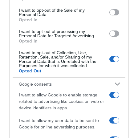
Please note that this website/app uses one or more Google
RICEVI GLI AGGIORNAMENTI
services and may gather and store information including but
I want to opt-out of the Sale of my
Personal Data.
not limited to your visit or usage behaviour. You may click to
Opted In
grant or deny consent to Google and its third-party tags to
Inserisci la tua migliore e-mail
use your data for below specified purposes in below Google
I want to opt-out of processing my
consent section.
Personal Data for Targeted Advertising.
E-mail
Opted In
OK
I want to opt-out of Collection, Use,
Retention, Sale, and/or Sharing of my
Personal Data that Is Unrelated with the
Purposes for which it was collected.
Opted Out
Google consents
I want to allow Google to enable storage
related to advertising like cookies on web or
device identifiers in apps.
I want to allow my user data to be sent to
Google for online advertising purposes.