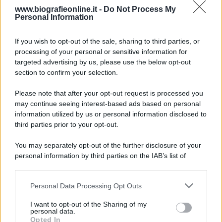
Accadde oggi
www.biografieonline.it -
Do Not Process My
Personal Information
7 agosto 1974
If you wish to opt-out of the sale, sharing to third parties, or
processing of your personal or sensitive information for
52 ANNI FA
targeted advertising by us, please use the below opt-out
Camminando su una fune, Philippe Petit compie la
section to confirm your selection.
sua celebre traversata delle Twin Towers a New
Please note that after your opt-out request is processed you
York.
may continue seeing interest-based ads based on personal
LEGGI LA BIOGRAFIA
information utilized by us or personal information disclosed to
Philippe Petit
third parties prior to your opt-out.
You may separately opt-out of the further disclosure of your
personal information by third parties on the IAB’s list of
downstream participants.
Personal Data Processing Opt Outs
This information may also be disclosed by us to third parties
on the IAB’s List of Downstream Participants that may further
I want to opt-out of the Sharing of my
disclose it to other third parties.
personal data.
Opted In