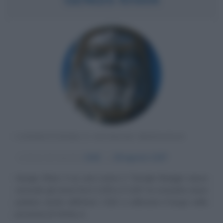
CONDOTTIERO E SOVRANO MONGOLO
α
Anno di nascita:
1162
ω
18 agosto
1227
Gengis Khan, il cui vero nome è Temüjin Borjigin nasce
secondo gli storici fra il 1155 e il 1167; le cronache cinesi
parlano anche dell'anno 1162 e collocano il luogo nella
provincia di Hėntij, in...