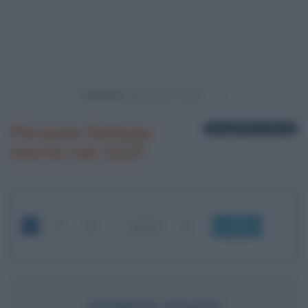
Powered by
Persone famose
1 biografia in elenco
morte nel 1227
OK
GENGIS KHAN