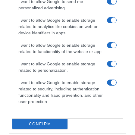
I want to allow Google to send me
personalized advertising.
I want to allow Google to enable storage
related to analytics like cookies on web or
Biografie
Approfondimenti
device identifiers in apps.
Biografie di oggi
Mappa del sito
Biografie più visitate
Ricorrenze
I want to allow Google to enable storage
Indice dei nomi
Onomastico
related to functionality of the website or app.
Foto di personaggi famosi
Che giorno era?
Categorie
Che giorno sarà?
I want to allow Google to enable storage
Temi
Cultura
related to personalization.
Servizi
I want to allow Google to enable storage
Pubblica la tua biografia
related to security, including authentication
functionality and fraud prevention, and other
Privacy Policy
user protection.
Cookie Policy
Preferenze Privacy
Contatti
CONFIRM
Biografieonline.it © 2003-2025 • Riproduzione dei testi consentita citando la fonte
Creative Commons
come da Licenza
• Nota: come Affiliato Amazon, il sito