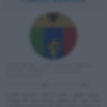
PRINCIPE DEL SACRO ROMANO IMPERO,
NOTAIO, GIUDICE E CANCELLIERE
ECCLESIASTICO
α
Anno di nascita:
1509
ω
Anno di morte:
1562
Camillo Agricola è stato un notaio e giudice italiano,
Principe del Sacro Romano Impero, che servì come
cancelliere ecclesiastico, dal 1540 al 1543, il Patriarca di