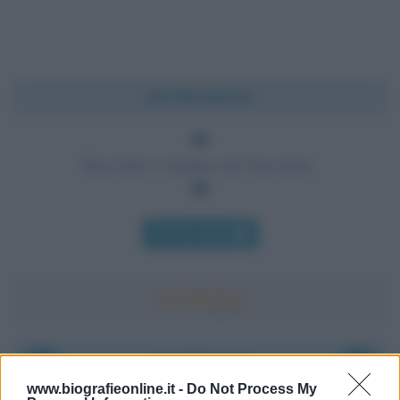
Chi l'ha detto?
Ben fatto è meglio che ben detto.
Chi l'ha detto
Accadde oggi
www.biografieonline.it -
Do Not Process My