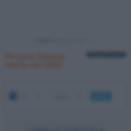
Powered by
Persone famose
1 biografia in elenco
morte nel 1562
OK
CAMILLO AGRICOLA