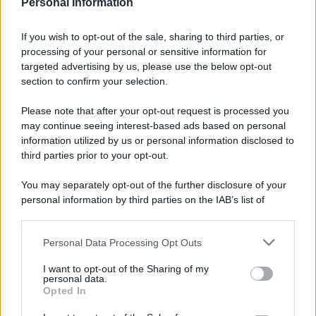
Personal Information
6 agosto 1945
If you wish to opt-out of the sale, sharing to third parties, or
81 ANNI FA
processing of your personal or sensitive information for
Durante la Seconda guerra mondiale avviene uno dei
targeted advertising by us, please use the below opt-out
più tristi episodi che la storia ricordi: il
section to confirm your selection.
bombardamento atomico di Hiroshima.
Please note that after your opt-out request is processed you
LEGGI L'ARTICOLO
may continue seeing interest-based ads based on personal
Il bombardamento atomico di Hiroshima e
information utilized by us or personal information disclosed to
Nagasaki
third parties prior to your opt-out.
You may separately opt-out of the further disclosure of your
personal information by third parties on the IAB’s list of
downstream participants.
Personal Data Processing Opt Outs
This information may also be disclosed by us to third parties
on the IAB’s List of Downstream Participants that may further
I want to opt-out of the Sharing of my
disclose it to other third parties.
personal data.
Opted In
Please note that this website/app uses one or more Google
RICEVI GLI AGGIORNAMENTI
services and may gather and store information including but