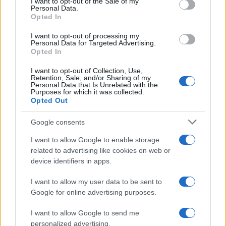
I want to opt-out of the Sale of my
Personal Data.
not limited to your visit or usage behaviour. You may click to
Opted In
grant or deny consent to Google and its third-party tags to
Inserisci la tua migliore e-mail
use your data for below specified purposes in below Google
I want to opt-out of processing my
consent section.
Personal Data for Targeted Advertising.
E-mail
Opted In
OK
I want to opt-out of Collection, Use,
Retention, Sale, and/or Sharing of my
Personal Data that Is Unrelated with the
Purposes for which it was collected.
Opted Out
Google consents
I want to allow Google to enable storage
related to advertising like cookies on web or
device identifiers in apps.
I want to allow my user data to be sent to
Google for online advertising purposes.
I want to allow Google to send me
personalized advertising.