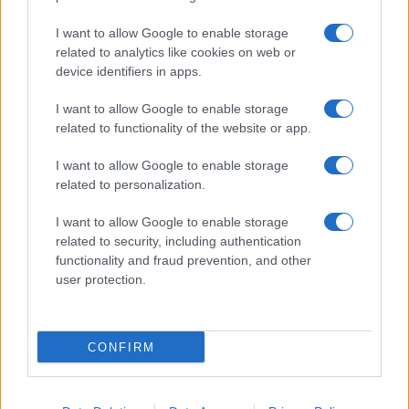
I want to allow Google to enable storage
related to analytics like cookies on web or
Biografie
Approfondimenti
device identifiers in apps.
Biografie di oggi
Mappa del sito
Biografie più visitate
Ricorrenze
I want to allow Google to enable storage
Indice dei nomi
Onomastico
related to functionality of the website or app.
Foto di personaggi famosi
Che giorno era?
Categorie
Che giorno sarà?
I want to allow Google to enable storage
Temi
Cultura
related to personalization.
Servizi
I want to allow Google to enable storage
Pubblica la tua biografia
related to security, including authentication
functionality and fraud prevention, and other
Privacy Policy
user protection.
Cookie Policy
Preferenze Privacy
Contatti
CONFIRM
Biografieonline.it © 2003-2025 • Riproduzione dei testi consentita citando la fonte
Creative Commons
come da Licenza
• Nota: come Affiliato Amazon, il sito
Pubblicità
ricava commissioni sugli acquisti idonei. •