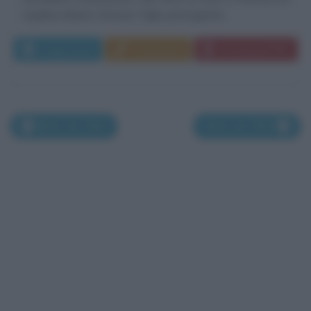
Aquileia Marino Grimani. Figlio primogenito...
Leggi di più
Commenta
Download PDF
Morti nel 1561
Morti nel 1563