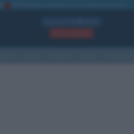
La TUA storia
: perché pubblicare la tua biografia su questo sito
1
Biografie in PDF
GRATIS
ACCEDI / REGISTRATI
Indice
Newsletter
Ricorrenze
Cultura
Che giorno sarà