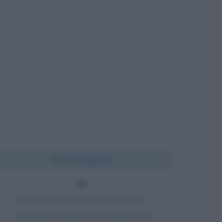
Chi l'ha detto?
Lascia che l'anima rimanga fiera e
composta di fronte ad un milione di