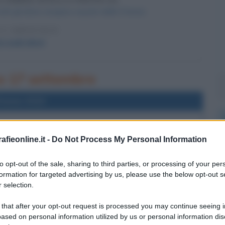
utti gli ebrei vengano espulsi dalla Francia.
 L'ARTICOLO
i sugli ebrei
rno 17 settembre
l'anno 2013
LLA NAVE COSTA CONCORDIA
fieonline.it -
Do Not Process My Personal Information
a nave Costa Concordia viene raddrizzata completamente.
 L'ARTICOLO
to opt-out of the sale, sharing to third parties, or processing of your per
ta Concordia
formation for targeted advertising by us, please use the below opt-out s
 selection.
 that after your opt-out request is processed you may continue seeing i
l'anno 1991
ased on personal information utilized by us or personal information dis