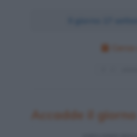
Il giorno 17 set
Cerca 
Accadde il giorn
ESPULSIONE DEGL