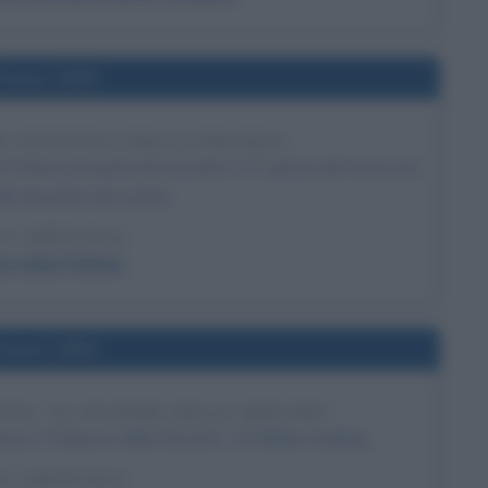
l'anno 1939
NE SOVIETICA DELLA POLONIA
 Polonia da parte dei sovietici. Il 1° giorno del mese era
ella da parte dei nazisti.
 L'ARTICOLO
ne della Polonia
l'anno 1954
NZO "IL SIGNORE DELLE MOSCHE"
anzo "Il Signore delle Mosche", di William Golding.
 L'ARTICOLO