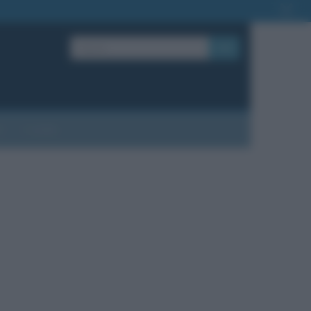
OK
?
Contatti