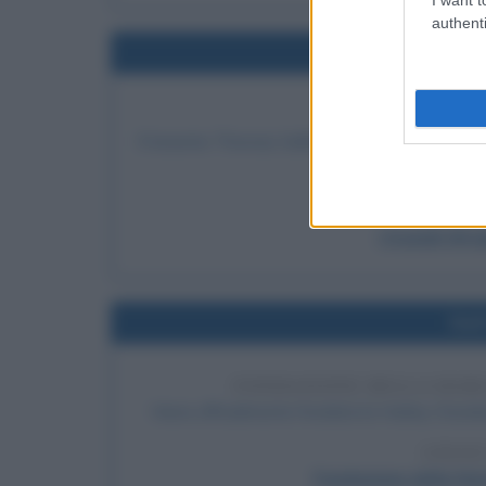
authenti
Nel
PRIMA VITTI
Il tenente Thomas Selfridge si schianta con un a
LEGGI
I fratelli Wri
Nel
FONDAZIONE DELLA HAR
Viene ufficialmente fondata la Harley-Davi
LEGGI
Fondazione della Ha