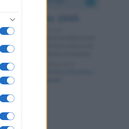
6 agosto 1945
81 ANNI FA
Durante la Seconda guerra mondiale avviene
uno dei più tristi episodi che la storia ricordi:
il bombardamento atomico di Hiroshima.
LEGGI L'ARTICOLO
Il bombardamento atomico di Hiroshima
e Nagasaki