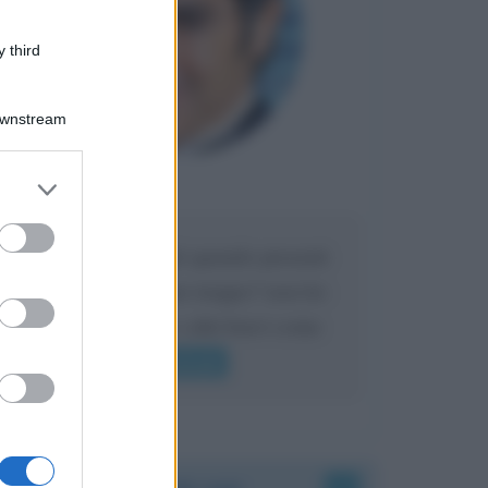
 third
Downstream
er and store
Maria
DA:
to grant or
ed purposes
Caro Liorni perché quando presenti
l'eredità urli sempre troppo? non ho
mai sentito Mike o altri bravi come
lui gridare
Leggi di più
Accadde oggi