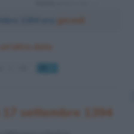
Powered by
tembre 1394 era
giovedì
un'altra data
OK
o 17 settembre 1394
I EBREI DALLA FRANCIA