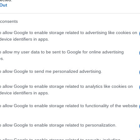
Out
P DAVID TRA ISRAELE ED EGITTO
ente degli Stati Uniti d'America - avvengono accordi di
consents
residente egiziano Anwar al-Sadat e il primo ministro di
o allow Google to enable storage related to advertising like cookies on
n, è mediato da Jimmy Carter.
evice identifiers in apps.
 L'ARTICOLO
o allow my user data to be sent to Google for online advertising
ti arabo-israeliani
s.
to allow Google to send me personalized advertising.
l'anno 1970
o allow Google to enable storage related to analytics like cookies on
evice identifiers in apps.
RE FIRMATA DALLE BR (BRIGATE ROSSE)
olitico-militare incendiando l'automobile di un dirigente
o allow Google to enable storage related to functionality of the website
a Sit-Siemens.
 L'ARTICOLO
o allow Google to enable storage related to personalization.
igate Rosse
o allow Google to enable storage related to security, including