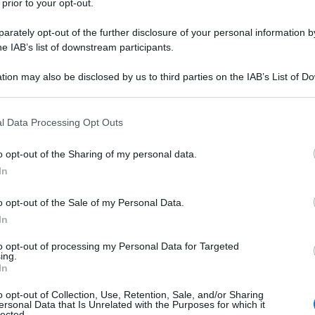
 prior to your opt-out.
NE DEL KERNEL LINUX
rately opt-out of the further disclosure of your personal information by
a prima versione del kernel Linux.
he IAB’s list of downstream participants.
LA BIOGRAFIA
tion may also be disclosed by us to third parties on the IAB’s List of 
us Torvalds
 that may further disclose it to other third parties.
 that this website/app uses one or more Google services and may gath
l Data Processing Opt Outs
including but not limited to your visit or usage behaviour. You may click 
l'anno 1980
 to Google and its third-party tags to use your data for below specifi
o opt-out of the Sharing of my personal data.
ogle consent section.
In
SINDACATO SOLIDARNOSC
Solidarnosc: il primo a guidarlo è Lech Walesa.
o opt-out of the Sale of my Personal Data.
In
LA BIOGRAFIA
ch Walesa
to opt-out of processing my Personal Data for Targeted
ing.
In
l'anno 1978
o opt-out of Collection, Use, Retention, Sale, and/or Sharing
ersonal Data that Is Unrelated with the Purposes for which it
lected.