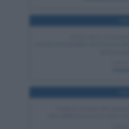
Nel
INIZIO DELL'INVASIO
Seconda Guerra Mondiale: inizia l'invasione della
già iniziata qu
LEGGI
Invasio
Nel
PUBBLICAZIONE DEL ROMA
Viene pubblicato per la prima volta il rom
LEGGI