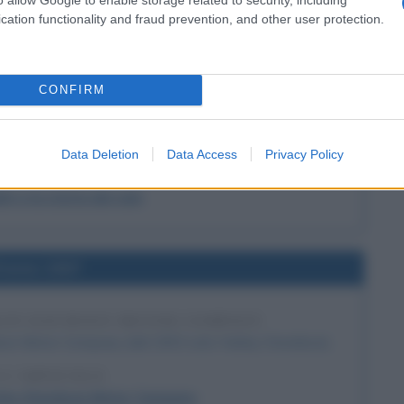
cation functionality and fraud prevention, and other user protection.
l'anno 1908
CONFIRM
MA DEL VOLO AEREO
eroplano dei fratelli Wright: è la prima vittima del volo
aereo.
Data Deletion
Data Access
Privacy Policy
 L'ARTICOLO
ght e la storia del volo
l'anno 1907
LEY-DAVIDSON MOTOR COMPANY
dson Motor Company (dal 1903 solo Harley-Davidson).
 L'ARTICOLO
rley-Davidson Motor Company