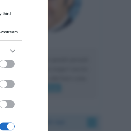
 third
Downstream
Maria
DA:
er and store
to grant or
Caro Liorni perché quando presenti
ed purposes
l'eredità urli sempre troppo? non ho
mai sentito Mike o altri bravi come
lui gridare
Leggi di più
Accadde oggi