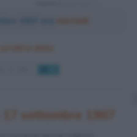
Powered by
embre 1907 era
martedì
un'altra data
OK
o 17 settembre 1907
LEY-DAVIDSON MOTOR COMPANY