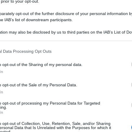
 prior to your opt-out.
NE DEL KERNEL LINUX
rately opt-out of the further disclosure of your personal information by
a prima versione del kernel Linux.
he IAB’s list of downstream participants.
LA BIOGRAFIA
tion may also be disclosed by us to third parties on the IAB’s List of 
us Torvalds
 that may further disclose it to other third parties.
 that this website/app uses one or more Google services and may gath
l Data Processing Opt Outs
including but not limited to your visit or usage behaviour. You may click 
l'anno 1980
 to Google and its third-party tags to use your data for below specifi
o opt-out of the Sharing of my personal data.
ogle consent section.
In
SINDACATO SOLIDARNOSC
Solidarnosc: il primo a guidarlo è Lech Walesa.
o opt-out of the Sale of my Personal Data.
In
LA BIOGRAFIA
ch Walesa
to opt-out of processing my Personal Data for Targeted
ing.
In
l'anno 1978
o opt-out of Collection, Use, Retention, Sale, and/or Sharing
ersonal Data that Is Unrelated with the Purposes for which it
lected.