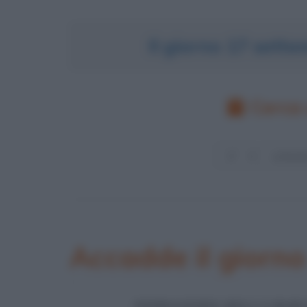
Il giorno 17 sett
Cerca 
Accadde il giorn
FONDAZIONE DELLA HAR