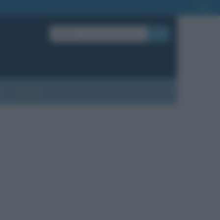
OK
?
Contatti