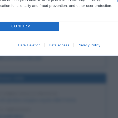
cation functionality and fraud prevention, and other user protection.
l'anno 1908
CONFIRM
MA DEL VOLO AEREO
eroplano dei fratelli Wright: è la prima vittima del volo
aereo.
Data Deletion
Data Access
Privacy Policy
 L'ARTICOLO
ght e la storia del volo
l'anno 1394
I EBREI DALLA FRANCIA
utti gli ebrei vengano espulsi dalla Francia.
 L'ARTICOLO
i sugli ebrei