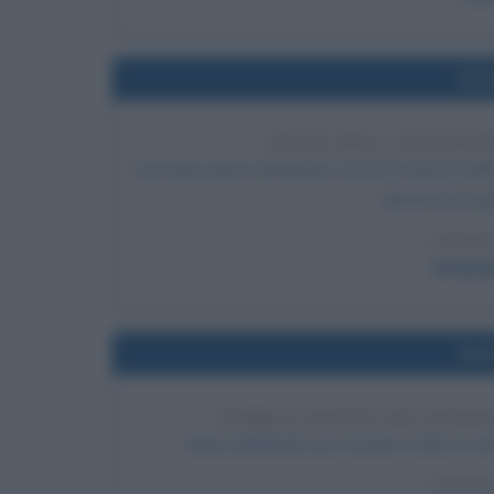
Nel
INIZIO DELL'INVASIO
Seconda Guerra Mondiale: inizia l'invasione della
già iniziata qu
LEGGI
Invasio
Nel
PUBBLICAZIONE DEL ROMA
Viene pubblicato per la prima volta il rom
LEGGI