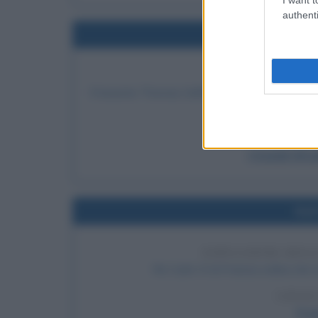
authenti
Nel
PRIMA VITTI
Il tenente Thomas Selfridge si schianta con un a
LEGGI
I fratelli Wri
Nel
ESPULSIONE DEGL
Re Carlo VI di Francia ordina che t
LEGGI
Fras