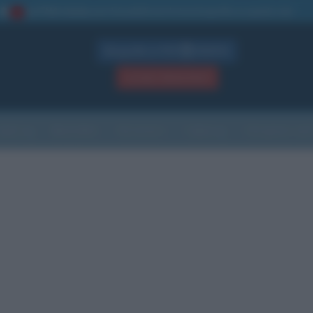
La TUA storia
: perché pubblicare la tua biografia su questo sito
1
Biografie in PDF
GRATIS
ACCEDI / REGISTRATI
Indice
Newsletter
Ricorrenze
Cultura
Che giorno sarà