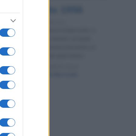
8 agosto 1956
70 ANNI FA
Nella miniera di carbone di Marcinelle, in
Belgio, avviene un disastro nel quale
perdono la vita centinaia di lavoratori, la
maggior parte dei quali italiani.
LEGGI L'ARTICOLO
Il disastro di Marcinelle