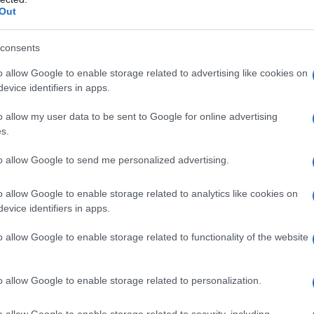
Out
P DAVID TRA ISRAELE ED EGITTO
ente degli Stati Uniti d'America - avvengono accordi di
consents
residente egiziano Anwar al-Sadat e il primo ministro di
o allow Google to enable storage related to advertising like cookies on
n, è mediato da Jimmy Carter.
evice identifiers in apps.
 L'ARTICOLO
o allow my user data to be sent to Google for online advertising
ti arabo-israeliani
s.
to allow Google to send me personalized advertising.
l'anno 1970
o allow Google to enable storage related to analytics like cookies on
evice identifiers in apps.
RE FIRMATA DALLE BR (BRIGATE ROSSE)
olitico-militare incendiando l'automobile di un dirigente
o allow Google to enable storage related to functionality of the website
a Sit-Siemens.
 L'ARTICOLO
o allow Google to enable storage related to personalization.
igate Rosse
o allow Google to enable storage related to security, including