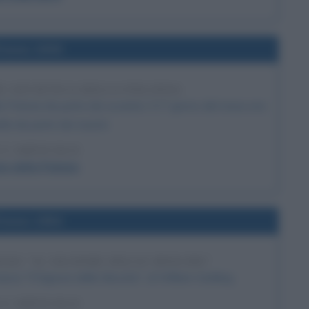
l'anno 1939
NE SOVIETICA DELLA POLONIA
 Polonia da parte dei sovietici. Il 1° giorno del mese era
ella da parte dei nazisti.
 L'ARTICOLO
ne della Polonia
l'anno 1954
NZO "IL SIGNORE DELLE MOSCHE"
anzo "Il Signore delle Mosche", di William Golding.
 L'ARTICOLO