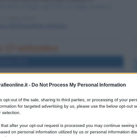
dson Motor Company (dal 1903 solo Harley-Davidson).
 L'ARTICOLO
rley-Davidson Motor Company
rno 17 settembre
l'anno 2013
LLA NAVE COSTA CONCORDIA
fieonline.it -
Do Not Process My Personal Information
a nave Costa Concordia viene raddrizzata completamente.
 L'ARTICOLO
to opt-out of the sale, sharing to third parties, or processing of your per
ta Concordia
formation for targeted advertising by us, please use the below opt-out s
 selection.
 that after your opt-out request is processed you may continue seeing i
l'anno 1991
ased on personal information utilized by us or personal information dis