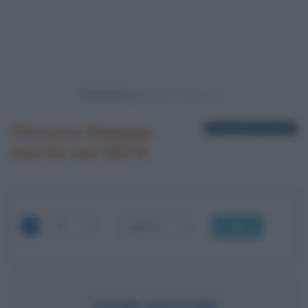
Powered by
Persone famose
1 biografia in elenco
morte nel 1674
OK
JOHN MILTON