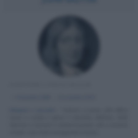
SCRITTORE E POETA INGLESE
α
9 dicembre
1608
ω
8 novembre
1674
Religioni e paradisi
Scrittore e poeta, John Milton
nasce a Londra il giorno 9 dicembre dell'anno 1608.
Educato e cresciuto in ambienti puritani, colti e umanisti,
compie i suoi studi conseguendo la laurea...