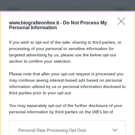
Accadde oggi
www.biografieonline.it -
Do Not Process My
Personal Information
8 agosto 1956
If you wish to opt-out of the sale, sharing to third parties, or
70 ANNI FA
processing of your personal or sensitive information for
Nella miniera di carbone di Marcinelle, in Belgio,
targeted advertising by us, please use the below opt-out
avviene un disastro nel quale perdono la vita
section to confirm your selection.
centinaia di lavoratori, la maggior parte dei quali
Please note that after your opt-out request is processed you
italiani.
may continue seeing interest-based ads based on personal
LEGGI L'ARTICOLO
information utilized by us or personal information disclosed to
Il disastro di Marcinelle
third parties prior to your opt-out.
You may separately opt-out of the further disclosure of your
personal information by third parties on the IAB’s list of
downstream participants.
Personal Data Processing Opt Outs
This information may also be disclosed by us to third parties