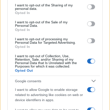
on the IAB’s List of Downstream Participants that may further
I want to opt-out of the Sharing of my
disclose it to other third parties.
personal data.
Opted In
Please note that this website/app uses one or more Google
RICEVI GLI AGGIORNAMENTI
services and may gather and store information including but
I want to opt-out of the Sale of my
Personal Data.
not limited to your visit or usage behaviour. You may click to
Opted In
grant or deny consent to Google and its third-party tags to
Inserisci la tua migliore e-mail
use your data for below specified purposes in below Google
I want to opt-out of processing my
consent section.
Personal Data for Targeted Advertising.
E-mail
Opted In
OK
I want to opt-out of Collection, Use,
Retention, Sale, and/or Sharing of my
Personal Data that Is Unrelated with the
Purposes for which it was collected.
Opted Out
Google consents
I want to allow Google to enable storage
related to advertising like cookies on web or
device identifiers in apps.