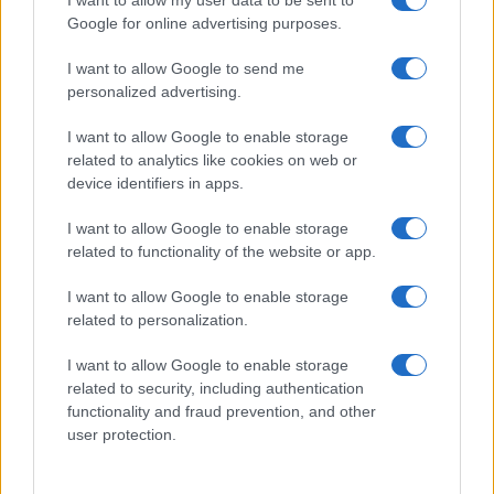
I want to allow my user data to be sent to
Google for online advertising purposes.
I want to allow Google to send me
personalized advertising.
I want to allow Google to enable storage
related to analytics like cookies on web or
Biografie
Approfondimenti
device identifiers in apps.
Biografie di oggi
Mappa del sito
Biografie più visitate
Ricorrenze
I want to allow Google to enable storage
Indice dei nomi
Onomastico
related to functionality of the website or app.
Foto di personaggi famosi
Che giorno era?
Categorie
Che giorno sarà?
I want to allow Google to enable storage
Temi
Cultura
related to personalization.
Servizi
I want to allow Google to enable storage
Pubblica la tua biografia
related to security, including authentication
functionality and fraud prevention, and other
Privacy Policy
user protection.
Cookie Policy
Preferenze Privacy
Contatti