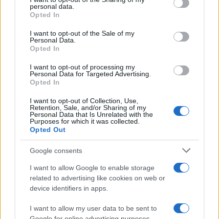
disclose it to other third parties.
personal data.
Opted In
Please note that this website/app uses one or more Google
RICEVI GLI AGGIORNAMENTI
services and may gather and store information including but
I want to opt-out of the Sale of my
Personal Data.
not limited to your visit or usage behaviour. You may click to
Opted In
grant or deny consent to Google and its third-party tags to
Inserisci la tua migliore e-mail
use your data for below specified purposes in below Google
I want to opt-out of processing my
consent section.
Personal Data for Targeted Advertising.
E-mail
Opted In
OK
I want to opt-out of Collection, Use,
Retention, Sale, and/or Sharing of my
Personal Data that Is Unrelated with the
Purposes for which it was collected.
Opted Out
Google consents
I want to allow Google to enable storage
related to advertising like cookies on web or
device identifiers in apps.
I want to allow my user data to be sent to
Google for online advertising purposes.