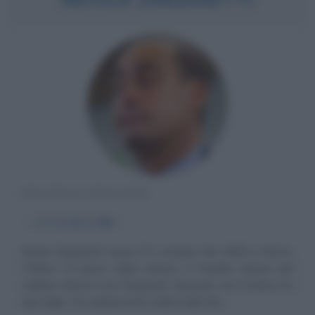
POLITICO ITALIANO
α
11 ottobre
1965
Nicola Zingaretti nasce l'11 ottobre del 1965 a Roma.
Politico di spicco della sinistra, è fratello minore del
celebre attore Luca Zingaretti. Sposato con Cristina, ha
due figlie. Da adolescente milita nelle file...