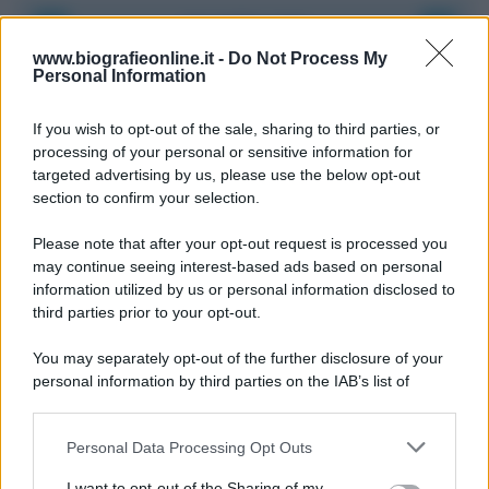
Accadde oggi
www.biografieonline.it -
Do Not Process My
Personal Information
8 agosto 1956
If you wish to opt-out of the sale, sharing to third parties, or
70 ANNI FA
processing of your personal or sensitive information for
Nella miniera di carbone di Marcinelle, in Belgio,
targeted advertising by us, please use the below opt-out
avviene un disastro nel quale perdono la vita
section to confirm your selection.
centinaia di lavoratori, la maggior parte dei quali
Please note that after your opt-out request is processed you
italiani.
may continue seeing interest-based ads based on personal
LEGGI L'ARTICOLO
information utilized by us or personal information disclosed to
Il disastro di Marcinelle
third parties prior to your opt-out.
You may separately opt-out of the further disclosure of your
personal information by third parties on the IAB’s list of
downstream participants.
Personal Data Processing Opt Outs
This information may also be disclosed by us to third parties
on the IAB’s List of Downstream Participants that may further
I want to opt-out of the Sharing of my