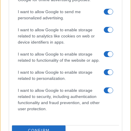
I want to allow Google to send me
personalized advertising.
I want to allow Google to enable storage
related to analytics like cookies on web or
Biografie
Approfondimenti
device identifiers in apps.
Biografie di oggi
Mappa del sito
Biografie più visitate
Ricorrenze
I want to allow Google to enable storage
Indice dei nomi
Onomastico
related to functionality of the website or app.
Foto di personaggi famosi
Che giorno era?
Categorie
Che giorno sarà?
I want to allow Google to enable storage
Temi
Cultura
related to personalization.
Servizi
I want to allow Google to enable storage
Pubblica la tua biografia
related to security, including authentication
functionality and fraud prevention, and other
Privacy Policy
user protection.
Cookie Policy
Preferenze Privacy
Contatti
CONFIRM