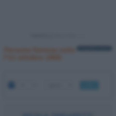
Powered by
Persone famose nate
1 biografia in elenco
l'11 ottobre 1965
OK
NICOLA ZINGARETTI