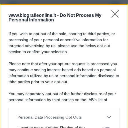
Accadde oggi
www.biografieonline.it -
Do Not Process My
Personal Information
8 agosto 1956
If you wish to opt-out of the sale, sharing to third parties, or
70 ANNI FA
processing of your personal or sensitive information for
Nella miniera di carbone di Marcinelle, in Belgio,
targeted advertising by us, please use the below opt-out
avviene un disastro nel quale perdono la vita
section to confirm your selection.
centinaia di lavoratori, la maggior parte dei quali
Please note that after your opt-out request is processed you
italiani.
may continue seeing interest-based ads based on personal
LEGGI L'ARTICOLO
information utilized by us or personal information disclosed to
Il disastro di Marcinelle
third parties prior to your opt-out.
You may separately opt-out of the further disclosure of your
personal information by third parties on the IAB’s list of
downstream participants.
Personal Data Processing Opt Outs
This information may also be disclosed by us to third parties
on the IAB’s List of Downstream Participants that may further
I want to opt-out of the Sharing of my