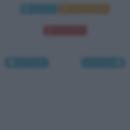
Leggi di più
Manda messaggio
Download PDF
Nati il 14 luglio
Nati il 16 luglio