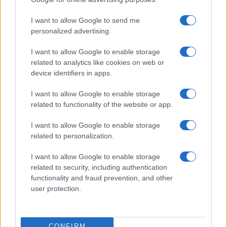
I want to allow Google to send me
personalized advertising.
I want to allow Google to enable storage
related to analytics like cookies on web or
Biografie
Approfondimenti
device identifiers in apps.
Biografie di oggi
Mappa del sito
Biografie più visitate
Ricorrenze
I want to allow Google to enable storage
Indice dei nomi
Onomastico
related to functionality of the website or app.
Foto di personaggi famosi
Che giorno era?
Categorie
Che giorno sarà?
I want to allow Google to enable storage
Temi
Cultura
related to personalization.
Servizi
I want to allow Google to enable storage
Pubblica la tua biografia
related to security, including authentication
functionality and fraud prevention, and other
Privacy Policy
user protection.
Cookie Policy
Preferenze Privacy
Contatti
CONFIRM