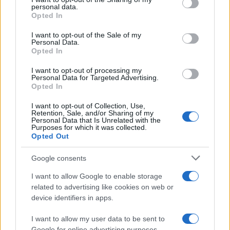
disclose it to other third parties.
personal data.
Opted In
Please note that this website/app uses one or more Google
RICEVI GLI AGGIORNAMENTI
services and may gather and store information including but
I want to opt-out of the Sale of my
Personal Data.
not limited to your visit or usage behaviour. You may click to
Opted In
grant or deny consent to Google and its third-party tags to
Inserisci la tua migliore e-mail
use your data for below specified purposes in below Google
I want to opt-out of processing my
consent section.
Personal Data for Targeted Advertising.
E-mail
Opted In
OK
I want to opt-out of Collection, Use,
Retention, Sale, and/or Sharing of my
Personal Data that Is Unrelated with the
Purposes for which it was collected.
Opted Out
Google consents
I want to allow Google to enable storage
related to advertising like cookies on web or
device identifiers in apps.
I want to allow my user data to be sent to
Google for online advertising purposes.