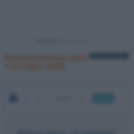
Powered by
Persone famose nate
1 biografia in elenco
il 15 luglio 1968
OK
ROSALINDA CELENTANO