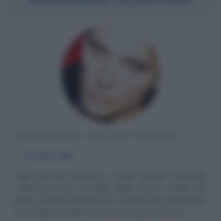
ATTRICE ED EX CANTANTE ITALIANA
α
15 luglio
1968
Figlia del noto cantante e rocker Adriano, Rosalinda
Celentano nasce il 15 luglio 1968 a Roma. Eredita dal
padre un'innata passione per il mondo dello spettacolo,
che traduce in maniera diversa da quanto fatto in...