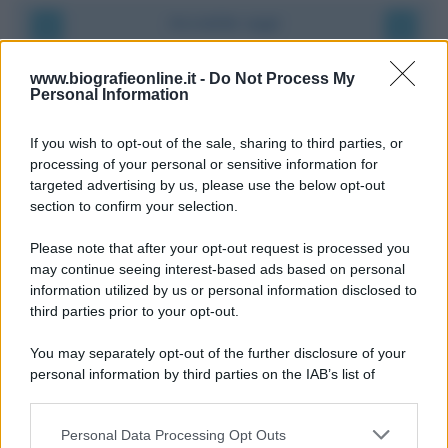
Accadde oggi
9 agosto 1945
www.biografieonline.it -
Do Not Process My
Personal Information
81 ANNI FA
If you wish to opt-out of the sale, sharing to third parties, or
Dopo l'attacco alla città giapponese di Hiroshima
processing of your personal or sensitive information for
avvenuto tre giorni prima, gli Stati Uniti sganciano
targeted advertising by us, please use the below opt-out
un'altra bomba atomica radendo al suolo la città di
section to confirm your selection.
Nagasaki.
Please note that after your opt-out request is processed you
LEGGI L'ARTICOLO
may continue seeing interest-based ads based on personal
Il bombardamento atomico di Hiroshima e
information utilized by us or personal information disclosed to
Nagasaki
third parties prior to your opt-out.
You may separately opt-out of the further disclosure of your
personal information by third parties on the IAB’s list of
downstream participants.
Personal Data Processing Opt Outs
This information may also be disclosed by us to third parties