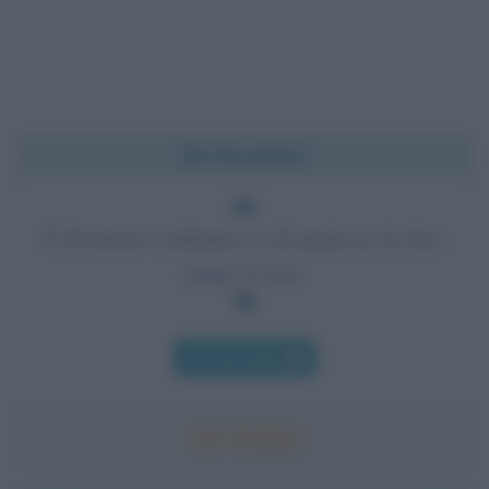
Chi l'ha detto?
È divertente combattere, ti dà qualcosa da fare,
mitiga la noia.
Chi l'ha detto