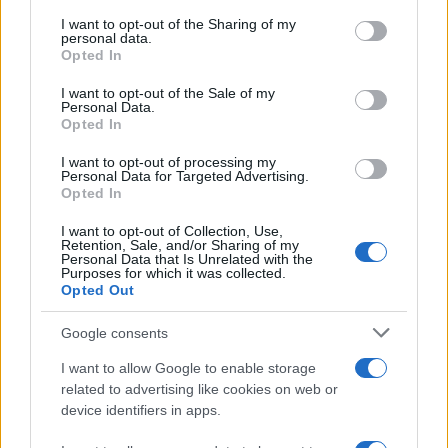
on the IAB’s List of Downstream Participants that may further
I want to opt-out of the Sharing of my
disclose it to other third parties.
personal data.
Opted In
Please note that this website/app uses one or more Google
RICEVI GLI AGGIORNAMENTI
services and may gather and store information including but
I want to opt-out of the Sale of my
Personal Data.
not limited to your visit or usage behaviour. You may click to
Opted In
grant or deny consent to Google and its third-party tags to
Inserisci la tua migliore e-mail
use your data for below specified purposes in below Google
I want to opt-out of processing my
consent section.
Personal Data for Targeted Advertising.
E-mail
Opted In
OK
I want to opt-out of Collection, Use,
Retention, Sale, and/or Sharing of my
Personal Data that Is Unrelated with the
Purposes for which it was collected.
Opted Out
Google consents
I want to allow Google to enable storage
related to advertising like cookies on web or
device identifiers in apps.