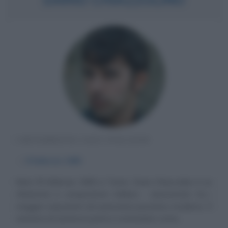
CHITARRISTA JAZZ ITALIANO
α
8 febbraio
1985
Nato l'8 febbraio 1985 a Torino, Dario Chiazzolino è un
chitarrista e compositore italiano - annoverato tra i
maggior esponenti nel panorama jazzistico moderno. È
vincitore di numerosi premi e nomination come...