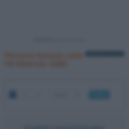
Powered by
Persone famose nate
1 biografia in elenco
l'8 febbraio 1985
OK
DARIO CHIAZZOLINO