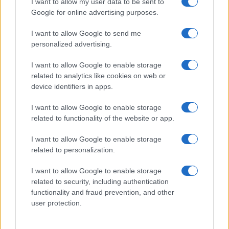
I want to allow my user data to be sent to
Google for online advertising purposes.
I want to allow Google to send me
personalized advertising.
I want to allow Google to enable storage
related to analytics like cookies on web or
Biografie
Approfondimenti
device identifiers in apps.
Biografie di oggi
Mappa del sito
Biografie più visitate
Ricorrenze
I want to allow Google to enable storage
Indice dei nomi
Onomastico
related to functionality of the website or app.
Foto di personaggi famosi
Che giorno era?
Categorie
Che giorno sarà?
I want to allow Google to enable storage
Temi
Cultura
related to personalization.
Servizi
I want to allow Google to enable storage
Pubblica la tua biografia
related to security, including authentication
functionality and fraud prevention, and other
Privacy Policy
user protection.
Cookie Policy
Preferenze Privacy
Contatti