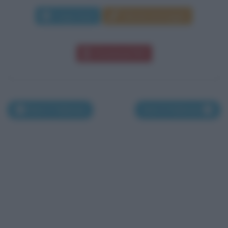
Leggi di più
Manda messaggio
Download PDF
Nati il 7 febbraio
Nati il 9 febbraio