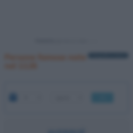
Powered by
Persone famose nate
1 biografia in elenco
nel 1126
OK
AVERROÈ