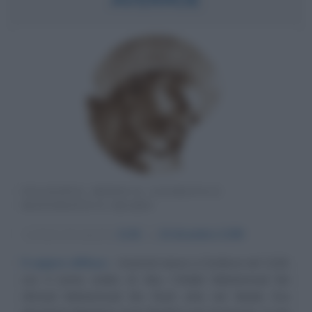
FILOSOFO, MEDICO, GIURISTA E
MATEMATICO ARABO
α
Anno di nascita:
1126
ω
10 dicembre
1198
Il sapere diffuso
Averroè nasce a Cordova nel 1126,
con il nome arabo di Abu I-Walid Muhammad Ibn
Ahmad Muhammad Ibn Rush (che nel Medio Evo