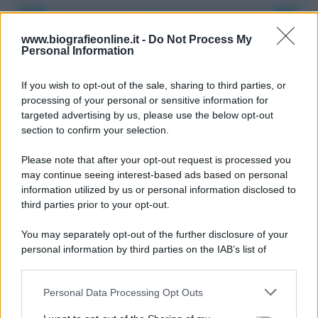
Accadde oggi
www.biografieonline.it -
Do Not Process My
Personal Information
8 agosto 1956
If you wish to opt-out of the sale, sharing to third parties, or
70 ANNI FA
processing of your personal or sensitive information for
Nella miniera di carbone di Marcinelle, in Belgio,
targeted advertising by us, please use the below opt-out
avviene un disastro nel quale perdono la vita
section to confirm your selection.
centinaia di lavoratori, la maggior parte dei quali
Please note that after your opt-out request is processed you
italiani.
may continue seeing interest-based ads based on personal
LEGGI L'ARTICOLO
information utilized by us or personal information disclosed to
Il disastro di Marcinelle
third parties prior to your opt-out.
You may separately opt-out of the further disclosure of your
personal information by third parties on the IAB’s list of
downstream participants.
Personal Data Processing Opt Outs
This information may also be disclosed by us to third parties
on the IAB’s List of Downstream Participants that may further