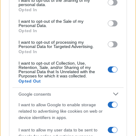
I want to opt-out of the Sharing of my
disclose it to other third parties.
personal data.
Opted In
Please note that this website/app uses one or more Google
RICEVI GLI AGGIORNAMENTI
services and may gather and store information including but
I want to opt-out of the Sale of my
Personal Data.
not limited to your visit or usage behaviour. You may click to
Opted In
grant or deny consent to Google and its third-party tags to
Inserisci la tua migliore e-mail
use your data for below specified purposes in below Google
I want to opt-out of processing my
consent section.
Personal Data for Targeted Advertising.
E-mail
Opted In
OK
I want to opt-out of Collection, Use,
Retention, Sale, and/or Sharing of my
Personal Data that Is Unrelated with the
Purposes for which it was collected.
Opted Out
Google consents
I want to allow Google to enable storage
related to advertising like cookies on web or
device identifiers in apps.
I want to allow my user data to be sent to