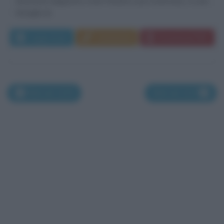
diventerà dapprima Aven Roshd e poi Averroes), in una
famiglia di...
Leggi di più
Commenta
Download PDF
Nati nel 1125
Nati nel 1127