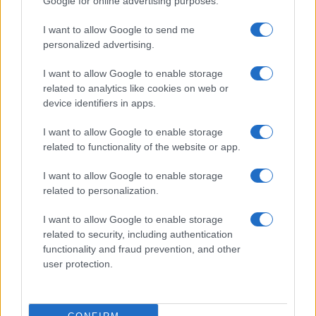
Google for online advertising purposes.
I want to allow Google to send me
personalized advertising.
I want to allow Google to enable storage
related to analytics like cookies on web or
Biografie
Approfondimenti
device identifiers in apps.
Biografie di oggi
Mappa del sito
Biografie più visitate
Ricorrenze
I want to allow Google to enable storage
Indice dei nomi
Onomastico
related to functionality of the website or app.
Foto di personaggi famosi
Che giorno era?
Categorie
Che giorno sarà?
I want to allow Google to enable storage
Temi
Cultura
related to personalization.
Servizi
I want to allow Google to enable storage
Pubblica la tua biografia
related to security, including authentication
functionality and fraud prevention, and other
Privacy Policy
user protection.
Cookie Policy
Preferenze Privacy
Contatti