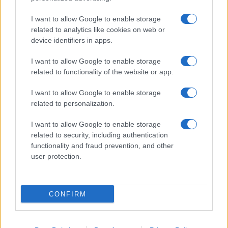
I want to allow Google to enable storage
related to analytics like cookies on web or
Biografie
Approfondimenti
device identifiers in apps.
Biografie di oggi
Mappa del sito
Biografie più visitate
Ricorrenze
I want to allow Google to enable storage
Indice dei nomi
Onomastico
related to functionality of the website or app.
Foto di personaggi famosi
Che giorno era?
Categorie
Che giorno sarà?
I want to allow Google to enable storage
Temi
Cultura
related to personalization.
Servizi
I want to allow Google to enable storage
Pubblica la tua biografia
related to security, including authentication
functionality and fraud prevention, and other
Privacy Policy
user protection.
Cookie Policy
Preferenze Privacy
Contatti
CONFIRM
Biografieonline.it © 2003-2025 • Riproduzione dei testi consentita citando la fonte
Creative Commons
come da Licenza
• Nota: come Affiliato Amazon, il sito
Pubblicità
ricava commissioni sugli acquisti idonei. •