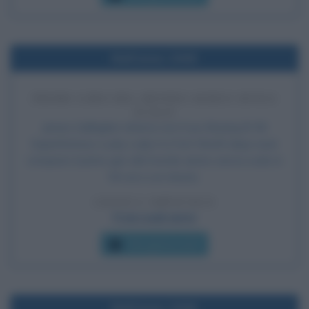
Nell'anno 1949
PRIMO GIRO DEL MONDO AEREO SENZA
SCALO
James Gallagher atterra con il suo Boeing B-50
Superfortress Lucky Lady II a Fort Worth dopo aver
compiuto il primo giro del mondo aereo senza scalo in
94 ore e un minuto.
LEGGI L'ARTICOLO
Frasi sugli aerei
Che giorno era?
Nell'anno 1946