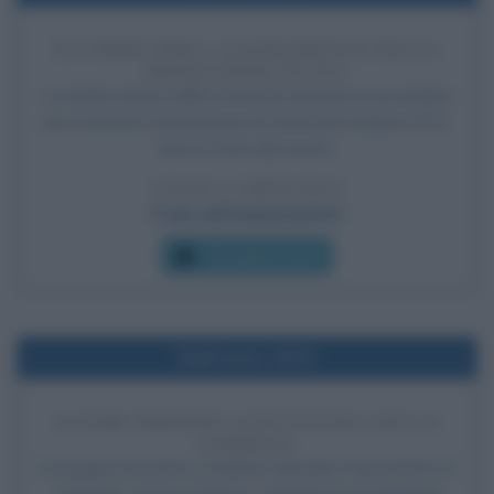
ACCORDO PER L'AZZERAMENTO DELLA
PRODUZIONE DI CFC
Le dodici nazioni della Comunità europea si accordano
per azzerare la produzione di clorofluorocarburi (CFC)
entro la fine del secolo.
LEGGI L'ARTICOLO
Frasi sull'inquinamento
Che giorno era?
Nell'anno 1974
ULTIME PERSONE GIUSTIZIATE CON LA
GARROTA
In Spagna l'anarchico catalano Salvador Puig Antich e il