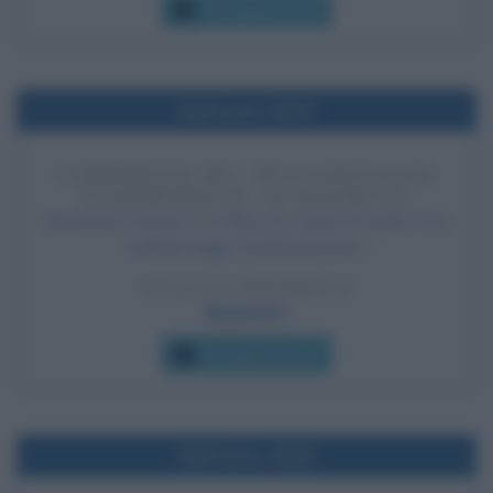
Che giorno era?
Nell'anno 0629
COMPIMENTO DEL "PELLEGRINAGGIO
D'ADEMPIMENTO" DI MAOMETTO
Maometto compie a La Mecca la umrat al-qada, il suo
"pellegrinaggio d'adempimento".
LEGGI LA BIOGRAFIA
Maometto
Che giorno era?
Nell'anno 1818