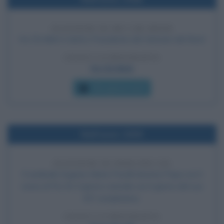
ELEZIONE DI HO CHI MINH
Ho Chi Minh è eletto Presidente del Vietnam del Nord.
LEGGI LA BIOGRAFIA
Ho Chi Minh
Che giorno era?
Nell'anno 1939
ELEZIONE DI PAPA PIO XII
Il cardinale Eugenio Maria Pacelli diventa Papa con il
nome di Pio XII. Il giorno coincide con il giorno del suo
63º compleanno.
LEGGI LA BIOGRAFIA