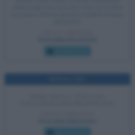
criminale comune tedesco-orientale Georg Michael
Welzel (meglio noto come Heinz Ches) sono le ultime
due persone ad essere giustiziate mediante il metodo
della garrota.
LEGGI L'ARTICOLO
Storia della pena di morte
Che giorno era?
Nell'anno 1951
PRIMO NBA ALL-STAR GAME
Si gioca a Boston il primo NBA All-Star Game.
LEGGI L'ARTICOLO
Storia della pallacanestro
Che giorno era?