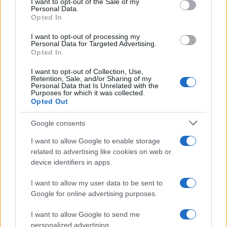
I want to opt-out of the Sale of my
Personal Data.
not limited to your visit or usage behaviour. You may click to
Opted In
grant or deny consent to Google and its third-party tags to
Inserisci la tua migliore e-mail
use your data for below specified purposes in below Google
I want to opt-out of processing my
consent section.
Personal Data for Targeted Advertising.
E-mail
Opted In
OK
I want to opt-out of Collection, Use,
Retention, Sale, and/or Sharing of my
Personal Data that Is Unrelated with the
Purposes for which it was collected.
Opted Out
Google consents
I want to allow Google to enable storage
related to advertising like cookies on web or
device identifiers in apps.
I want to allow my user data to be sent to
Google for online advertising purposes.
I want to allow Google to send me
personalized advertising.