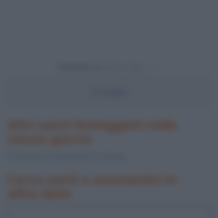
Powered by
S.
Eraclio
Altri santi festeggiati nello
stesso giorno
S.
Gennara
, B.
Innocenzo
, S.
Giovino
Cerca santi e onomastici in
altre date