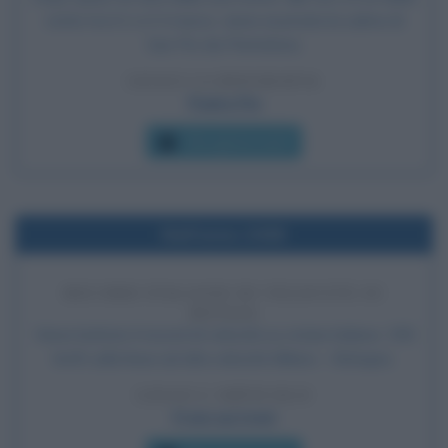
notte tra il 2 e il 3 marzo, viene esumata la salma di
San Pio da Pietrelcina.
LEGGI LA BIOGRAFIA
Padre Pio
Che giorno era?
Nell'anno 2008
RECORD ITALIANO DI VELOCITÀ SU
ROTAIA
Viene battuto il record di velocità su rotaia italiano: 355
km/h sulla linea ad alta velocità Milano – Bologna.
LEGGI L'ARTICOLO
Frasi sui treni