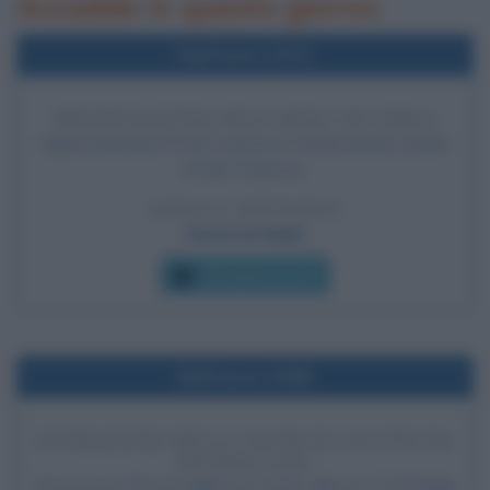
Accadde in questo giorno
Nell'anno 2011
PRESENTAZIONE DELL'IPAD 2 DI APPLE
Apple presenta l'iPad 2 presso lo Yerba Buena Center
di San Francisco.
LEGGI L'ARTICOLO
Storia di Apple
Che giorno era?
Nell'anno 2008
ESUMAZIONE DELLA SALMA DI SAN PIO DA
PIETRELCINA
Dopo quasi 40 anni dalla sua morte, alle ore 23:19 della