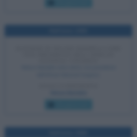
Che giorno era?
Nell'anno 1990
ELEZIONE DI NELSON MANDELA COME
VICE PRESIDENTE DELL'AFRICAN
NATIONAL CONGRESS
Nelson Mandela viene eletto vice presidente
dell'African National Congress.
LEGGI LA BIOGRAFIA
Nelson Mandela
Che giorno era?
Nell'anno 1989