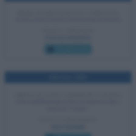
PRIMA INTERNAZIONALE COMUNISTA
Si tiene a Mosca la prima Internazionale Comunista.
LEGGI L'ARTICOLO
Frasi sul comunismo
Che giorno era?
Nell'anno 1848
ARRIVO DI ANITA GARIBALDI A GENOVA
Anita Garibaldi giunge a Genova assieme ai figli, a
bordo del "Carolina".
LEGGI LA BIOGRAFIA
Anita Garibaldi