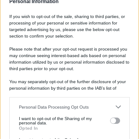
Personal Information
7 agosto 1974
If you wish to opt-out of the sale, sharing to third parties, or
processing of your personal or sensitive information for
52 ANNI FA
targeted advertising by us, please use the below opt-out
Camminando su una fune, Philippe Petit compie la
section to confirm your selection.
sua celebre traversata delle Twin Towers a New
Please note that after your opt-out request is processed you
York.
may continue seeing interest-based ads based on personal
LEGGI LA BIOGRAFIA
information utilized by us or personal information disclosed to
Philippe Petit
third parties prior to your opt-out.
You may separately opt-out of the further disclosure of your
personal information by third parties on the IAB’s list of
downstream participants.
Personal Data Processing Opt Outs
This information may also be disclosed by us to third parties
on the IAB’s List of Downstream Participants that may further
I want to opt-out of the Sharing of my
disclose it to other third parties.
personal data.
Opted In
Please note that this website/app uses one or more Google
RICEVI GLI AGGIORNAMENTI
services and may gather and store information including but