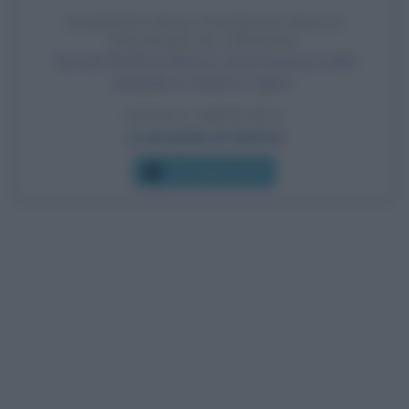
SCOPERTA DELL'INGRESSO DELLA
PIRAMIDE DI CHEFREN
Giovanni Battista Belzoni scopre l'ingresso della
piramide di Chefren in Egitto.
LEGGI L'ARTICOLO
La piramide di Chefren
Che giorno era?