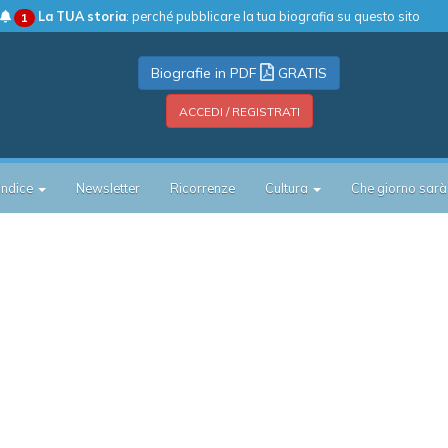
La TUA storia
: perché pubblicare la tua biografia su questo sito
1
Biografie in PDF
GRATIS
ACCEDI / REGISTRATI
Indice
Newsletter
Ricorrenze
Cultura
Che giorno sarà