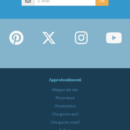
OK
Approfondimenti
Mappa del sito
Ricorrenze
Onomastico
Che giorno era?
Che giorno sarà?