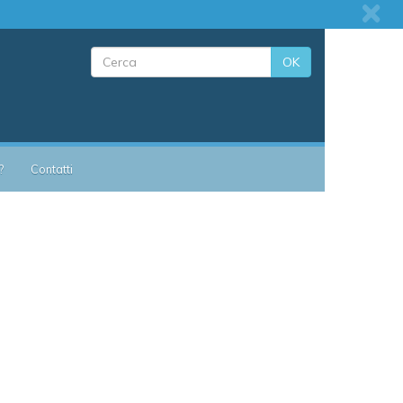
OK
?
Contatti