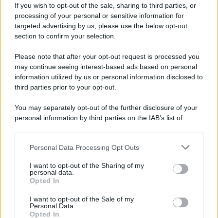
If you wish to opt-out of the sale, sharing to third parties, or
processing of your personal or sensitive information for
targeted advertising by us, please use the below opt-out
Tutta l'umanità è passione; senza passione, la
section to confirm your selection.
religione, la storia, i romanzi, l'arte sarebbero
Please note that after your opt-out request is processed you
inefficaci.
may continue seeing interest-based ads based on personal
information utilized by us or personal information disclosed to
third parties prior to your opt-out.
Chi l'ha detto
You may separately opt-out of the further disclosure of your
personal information by third parties on the IAB’s list of
downstream participants.
Personal Data Processing Opt Outs
This information may also be disclosed by us to third parties
on the IAB’s List of Downstream Participants that may further
I want to opt-out of the Sharing of my
Accadde oggi
disclose it to other third parties.
personal data.
Opted In
Please note that this website/app uses one or more Google
7 agosto 1974
services and may gather and store information including but
I want to opt-out of the Sale of my
Personal Data.
not limited to your visit or usage behaviour. You may click to
Opted In
grant or deny consent to Google and its third-party tags to