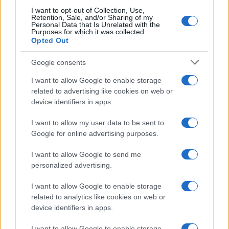
I want to opt-out of Collection, Use,
Retention, Sale, and/or Sharing of my
Personal Data that Is Unrelated with the
Purposes for which it was collected.
Opted Out
Google consents
I want to allow Google to enable storage
related to advertising like cookies on web or
device identifiers in apps.
I want to allow my user data to be sent to
Google for online advertising purposes.
I want to allow Google to send me
personalized advertising.
I want to allow Google to enable storage
related to analytics like cookies on web or
Biografie
Approfondimenti
device identifiers in apps.
Biografie di oggi
Mappa del sito
Biografie più visitate
Ricorrenze
I want to allow Google to enable storage