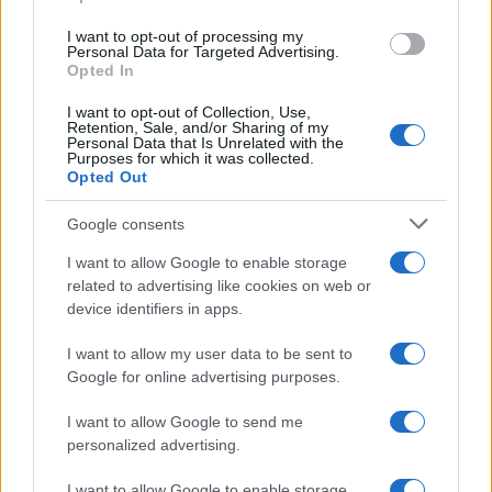
grant or deny consent to Google and its third-party tags to
Inserisci la tua migliore e-mail
use your data for below specified purposes in below Google
I want to opt-out of processing my
consent section.
Personal Data for Targeted Advertising.
E-mail
Opted In
OK
I want to opt-out of Collection, Use,
Retention, Sale, and/or Sharing of my
Personal Data that Is Unrelated with the
Purposes for which it was collected.
Opted Out
Google consents
I want to allow Google to enable storage
related to advertising like cookies on web or
device identifiers in apps.
I want to allow my user data to be sent to
Google for online advertising purposes.
I want to allow Google to send me
personalized advertising.
I want to allow Google to enable storage