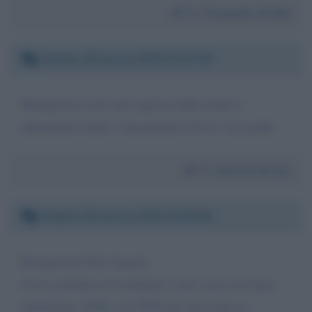
Da:
Pasquale Airoldi
Sabato 28 marzo 2020 15:47:29
Buongiorno sono una ragazza delle medie e
utilizziamo molto i documentari di lei e suo padre
Da:
Désirée Bruno
Sabato 28 marzo 2020 10:38:00
Buongiorno Dott Angela.
Avevo desiderio di installare a mio carico tre linee
telefoniche ADSL con WiFi per dar modo ai