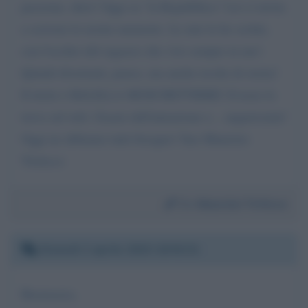
passione, direi! Oggi su "la Repubblica" Lei ci invita
a scrivere le nostre memorie. Le mie le ho scritte,
con l'occhio del ragazzo che vive sempre in me!.
Quindi divertenti, penso, ma anche ricche di storia!
Il titolo è BALILLA MOSCHETTIERE! Il testo lo
trova sul web. Grazie dell'attenzione e... augurissimi!
Oggi ne abbiamo tutti bisogno! Suo Maurizio
Tiriticco
Da:
Maurizio Tiriticco
Giovedì 2 aprile 2020 19:50:31
Buonasera,