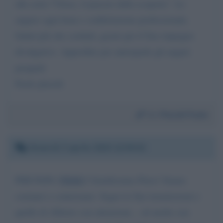
alla serie:"Ulisse, il piacere della scoperta". Le
auguro ogni bene e soddisfazione professionale.
Saluti più che cordiali, grazie per il Suo impegno
divulgativo. Approfitto per anticiparle gli auguri
pasquali
Paolo placidi
Da:
Placidi Paolo
Venerdì 3 aprile 2020 12:59:42
PER PAPA'
PIERO
! Gentilissimo Piero! Siamo
coetanei e conterranei. Seguo le Sue trasmissioni e
quelle di Alberto con attenzione... ed anche con