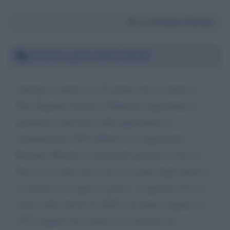
Da:
Emiliano Romolo
Giovedì 2 aprile 2020 12:04:05
Anticipo la lettera di 175 parole che ho inviato a
New England Journal of Medicine riguardante la
questione controversa sulla opportunità di
somministrare ACE inibitori e/o Angiotensin-
Receptor Blockers a potenziali pazienti Covid-19.
Non so se vedrà mai la luce toccando degli interessi
economici, ma sapere è potere. A riguardo cito un
lavoro sulla attività di ACE2 circolante eseguito su
2572 soggetti che correla con i pazienti che