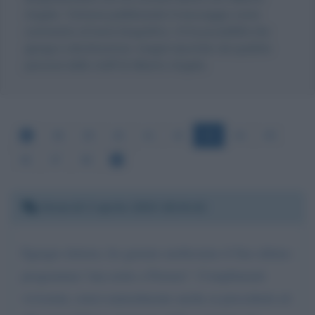
Angela. Tuttavia pubblicando il messaggio come
commento al testo biografico, c'è la possibilità che
giunga a destinazione, magari riportato da qualche
persona dello staff di Alberto Angela.
38
39
40
41
42
43
44
45
46
47
48
Venerdì 3 aprile 2020 18:34:42
Egregio dottore, ho gustato moltissimo il Suo ultimo
programma:"una notte a Firenze". Complimenti
vivissimi, estesi naturalmente anche ai precedenti ed