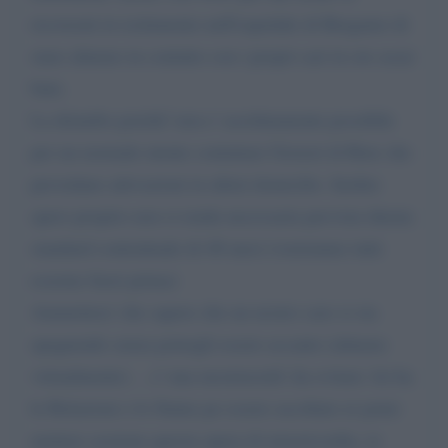
ricoverati in isolamento nell'ospedale di Bergamo di
stare almeno in contatto con i propri cari in ore assai
buie.
La disturbo poiché' non e' assolutamente possibile
per un normale utente contattare Gestori di Rete che
prevedano attivazioni in altrui domicilio. Inoltre
spero proprio non si renda necessaria prevista durata
standard contrattuale di 48 mesi (vorremmo tutti
esserne fuori prima)
Ammettera' che sapere che un nostro caro si sta
spegnendo senza potergli essere accanto (almeno
virtualmente). .. e' una mostruosità' da evitare: lei ha
le Relazioni e lo Status pe essere ascoltato er poter
mettere assieme questa opera di misericordia, io