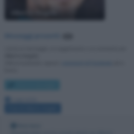
Alberto Angela
Messaggi presenti
:
831
Lascia un messaggio, un suggerimento o un commento per
Alberto Angela
.
Utilizza il pulsante, oppure i
commenti di Facebook
, più in
basso.
Scrivi un messaggio
Leggi anche:
Frasi di Alberto Angela
Nota bene
Biografieonline non ha contatti diretti con Alberto