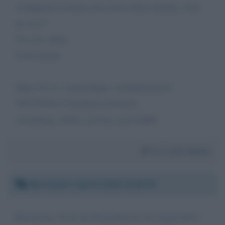
sviluppano le forme più severe della malattia. Sarà
un caso?
Un caro saluto
Loris Zamai
https://www. researchgate. net/publication/
340376548_Correlation_between_
circulating_ACE2_activity_and_SARS
Da:
Loris Zamai
Mercoledì 1 aprile 2020 22:45:33
Buonasera. Sono un telespettatore che segue tutti i