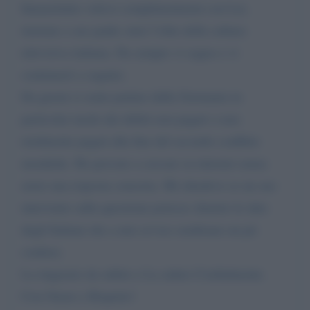
Innanzitutto volevo complimentarmi con Lei,
insieme a suo padre siete l’elite della cultura
televisiva italiana. Da sempre vi seguo e vi
continuerò a seguire.
Da giorni si sente parlare della Germania in
particolar modo dei debiti non pagati o non
totalmente pagati alla fine del secondo conflitto
mondiale. Ho provato a cercare su internet senza
avere una risposta concreta. Mi chiedevo se un suo
intervento sulla questione potesse chiarire le idee
degli Italiani che a mio avviso sembrano un pò
confuse.
La ringrazio da subito e La saluto Cordialmente.
Con Onore e Rispetto!