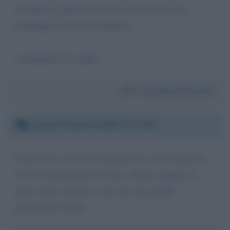
scientifico, parlare della mia vecchia idea che
purtroppo è tornata di attualità
cordialmente la saluto
Da:
Luciano Di Castro
Lunedì 30 marzo 2020 21:27:58
Buona sera vorrei far recapitare un video realizzato
da ma all'attenzione del Dott. Alberto Angela, il
quale mi ha ispirato in uno dei suoi grandi
programmi Grazie.