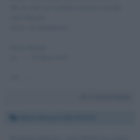
offro da subito un contributo economico che Ella
vorrà' indicarmi
Grazie, con ammirazione !
Patrizio Rudelli
via ------- 81 Roma 00151
339 -------
Da:
Patrizio Rudelli
Sabato 28 marzo 2020 10:07:31
Buongiorno professore, vorrei chiederle una cortesia,