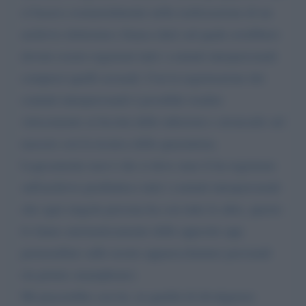
si basava sostanzialmente nella realizzazione di un
archivio elettronico (banca dati) sul quale avrebbero
dovuto essere registrati tutti i contatti interpersonali
compresi quelli sessuali. Con la registrazione dei
contatti interpersonali è possibile risalire
velocemente ai focolai delle infezioni e stroncarle sul
nascere con la tecnica della quarantena.
Logicamente non è che si deve stare li ha registrare
sull'archivio profilattico tutti i contatti interpersonali
che ogni singola persona ha con tutte le altre, questo
lo fanno automaticamente delle apposite app
preinstallate sulle nostre apparecchiature personali
(in primis smartphone).
Mi piacerebbe con lei, in qualità di divulgatore