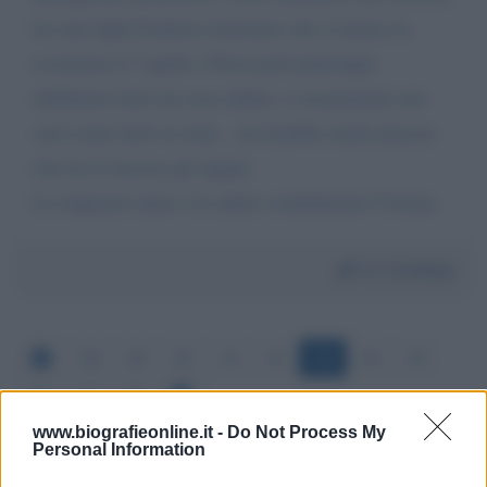
ho mia figlia Federica laurenzio che si laurea in
economia il 7 aprile a Pavia però purtroppo
dobbiamo farlo da casa online, e sicuramente non
sarà come farlo in sede... mi farebbe molto piacere
che lei le facesse gli auguri.
La ringrazio tanto e la saluto cordialmente Cristina
Da:
Cristina
38
39
40
41
42
43
44
45
46
47
48
www.biografieonline.it -
Do Not Process My
Personal Information