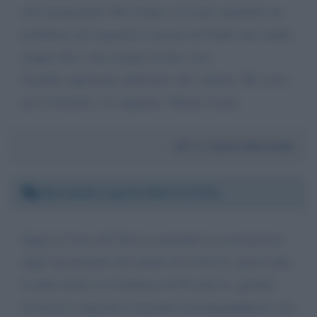
suoi programmi. Mi rivolgo a Lei per segnalare un
problema che riguarda la musica di fondo che risulta
troppo alta e che ricopre la Sua voce.
Sarebbe opportuno abbassare tale volume. Mi scuso
per il disturbo. La ringrazio. Buona serata
Da:
Gianni Morandin
Mercoledì 1 aprile 2020 17:17:51
Oggi la Corea del Sud sta attuando la ricostruzione
degli spostamenti dei malati di covid-19, questa idea
la ebbi anche io la bellezza di 20 anni fa, quando
brevettai e registrai il marchio electroprophylaxis che