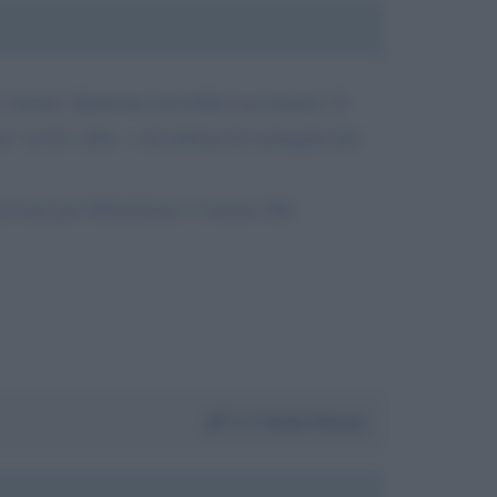
 o niente. Qualcuno dovrebbe raccontarla. Il
 (si fà x dire...) di milioni di contagiati dal
essari per dimenticare e tornare alla
Da:
Paolo Piazza