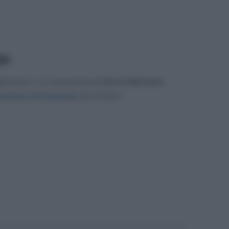
72
gerimento o un commento per
Enrico Mentana
.
mmenti di Facebook
, più in basso.