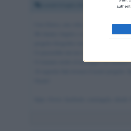
Lunedì 6 luglio 2020 12:47:24
authenti
Caro Enrico, una volta ti ho sentito dire paro
Mi chiamo Angela e sono un'infermiera di Bre
progetto fotografico inerente il covid.
Ci piacerebbe davvero tanto che tu possa vede
Ci teniamo molto al messaggio che abbiamo v
Al seguente link troverai il nostro progetto. S
Grazie!
https: //www. facebook. com/angela. chiodi