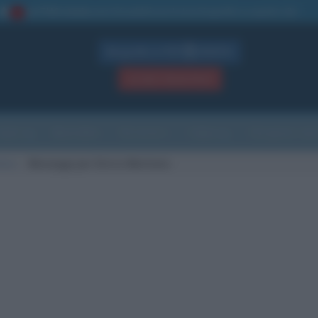
La TUA storia
: perché pubblicare la tua biografia su questo sito
1
Biografie in PDF
GRATIS
ACCEDI / REGISTRATI
Indice
Newsletter
Ricorrenze
Cultura
Che giorno sarà
tana
Messaggi per Enrico Mentana