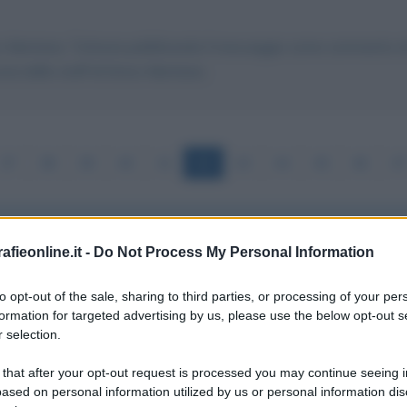
ico Mentana. Tuttavia pubblicando il messaggio come commento al t
na dello staff di Enrico Mentana.
37
38
39
40
41
42
43
44
45
46
47
fieonline.it -
Do Not Process My Personal Information
to opt-out of the sale, sharing to third parties, or processing of your per
le la macchina Alitalia. Domani 9 luglio dovrei prendere il 
formation for targeted advertising by us, please use the below opt-out s
 selection.
ossibile raggiungere telefonicamente un operatore, pur restan
ndifferenza verso le persone interessate. Non è la prima volta
 that after your opt-out request is processed you may continue seeing i
ased on personal information utilized by us or personal information dis
spetto di ogni regola degna di questo nome.