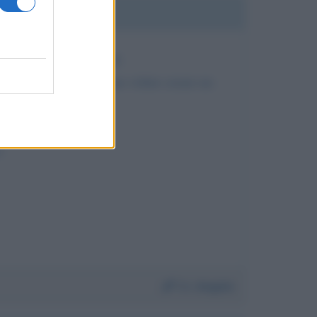
lcuno ha causa del covid.
e di fotografia, abbiamo voluto creare un
.
Da:
Angela