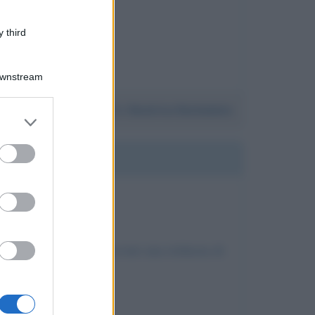
 third
Downstream
Da:
Beatrice Barbalato
er and store
to grant or
ed purposes
 mai, in tanti anni, ricevuto una richiesta di