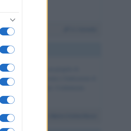
Da:
Carmela
to un'email contenente un progetto di
i ricezione da parte vostra o l'indicazione di
one. Confido in voi. Grazie. Cordialmente.
Da:
Maria Cristina Rocca