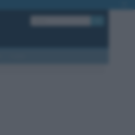
OK
?
Contatti