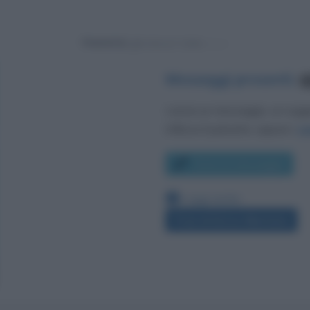
Powered by
Messaggi presenti
:
8
Lascia un messaggio, un sug
Utilizza il pulsante, oppure i
co
Scrivi un messaggio
Leggi anche:
Frasi di Enrico Mentana