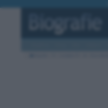
Biografie
Foto
Temi
Categorie
Biografie
TV
Conduttori TV
M
Enrico Men