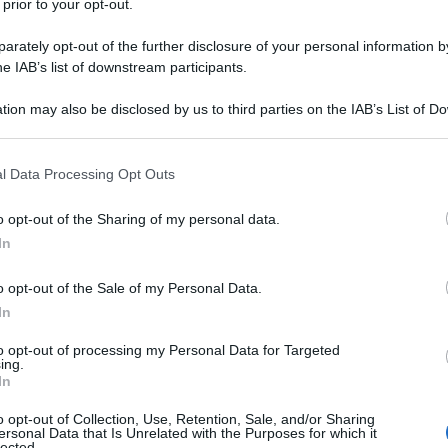
 prior to your opt-out.
rately opt-out of the further disclosure of your personal information by
he IAB’s list of downstream participants.
tion may also be disclosed by us to third parties on the IAB’s List of 
 that may further disclose it to other third parties.
 that this website/app uses one or more Google services and may gath
l Data Processing Opt Outs
including but not limited to your visit or usage behaviour. You may click 
 to Google and its third-party tags to use your data for below specifi
o opt-out of the Sharing of my personal data.
ogle consent section.
In
o opt-out of the Sale of my Personal Data.
In
atezza dei sondaggi proposti anche dal suo Tg
to opt-out of processing my Personal Data for Targeted
ta del sud Italia e proprietaria anche di telefonia fissa non ho
ing.
In
o il quesito
o opt-out of Collection, Use, Retention, Sale, and/or Sharing
ersonal Data that Is Unrelated with the Purposes for which it
lected.