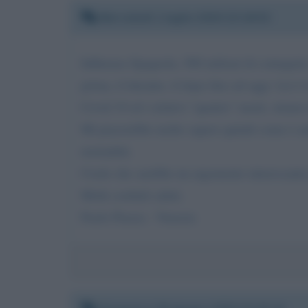
Mercoledì 1 luglio 2020 23:19:53
Influenza Spagnola, 500 milioni di contagiati
prima, il durante, il dopo fino ad oggi. Lei è 
Covid 19 ed i relativi "quattro" morti, stiam
Mi piacerebbe molto sapere quindi come è anda
normalità.
Credo che sarebbe un argomento interessante p
Molti cordiali saluti.
Paolo Piazza - Venezia