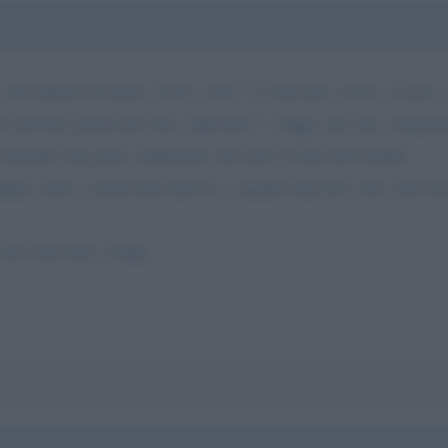
, 50 milioni di morti. Io ho "solo" 72 anni per cui ne so poco
la persona giusta per uno "Speciale"! ! Oggi, per una "manciata"
o facendo una gran confusione che pare la fine del mondo.
ta cento e pochi più anni fa, e quanti anni poi sono stati nec
er tutti dati i tempi.