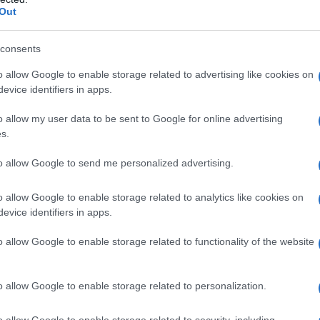
rtanto gradirei un Suo chiarimento in merito
Out
consents
o allow Google to enable storage related to advertising like cookies on
evice identifiers in apps.
o allow my user data to be sent to Google for online advertising
s.
to allow Google to send me personalized advertising.
io dell'infermiera Angela ti ricordo anch'io che abbiamo invia
' stato inviato all'indirizzo email de La7. Vorremmo conferma d
o allow Google to enable storage related to analytics like cookies on
cui mandarlo.. E' un bel progetto e merita se non altro attenzi
evice identifiers in apps.
o allow Google to enable storage related to functionality of the website
o allow Google to enable storage related to personalization.
o allow Google to enable storage related to security, including