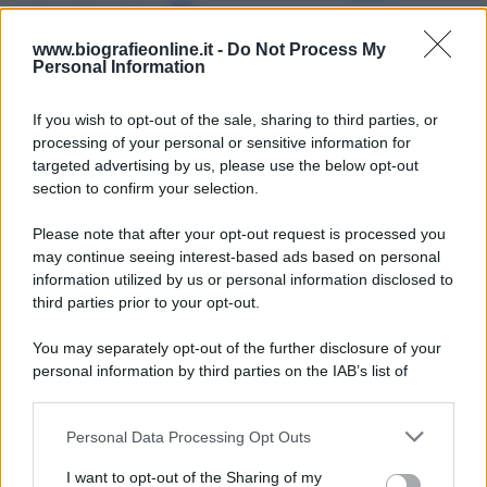
19
20
21
www.biografieonline.it -
Do Not Process My
Personal Information
If you wish to opt-out of the sale, sharing to third parties, or
processing of your personal or sensitive information for
targeted advertising by us, please use the below opt-out
section to confirm your selection.
Scrivi un messaggio
Please note that after your opt-out request is processed you
Commenti Facebook
may continue seeing interest-based ads based on personal
information utilized by us or personal information disclosed to
third parties prior to your opt-out.
You may separately opt-out of the further disclosure of your
personal information by third parties on the IAB’s list of
downstream participants.
Personal Data Processing Opt Outs
This information may also be disclosed by us to third parties
on the IAB’s List of Downstream Participants that may further
I want to opt-out of the Sharing of my
disclose it to other third parties.