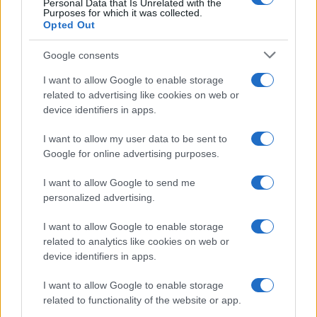
Personal Data that Is Unrelated with the
Purposes for which it was collected.
Opted Out
Google consents
I want to allow Google to enable storage
related to advertising like cookies on web or
device identifiers in apps.
I want to allow my user data to be sent to
Google for online advertising purposes.
I want to allow Google to send me
personalized advertising.
I want to allow Google to enable storage
related to analytics like cookies on web or
Biografie
Approfondimenti
device identifiers in apps.
Biografie di oggi
Mappa del sito
Biografie più visitate
Ricorrenze
I want to allow Google to enable storage
Indice dei nomi
Onomastico
related to functionality of the website or app.
Foto di personaggi famosi
Che giorno era?