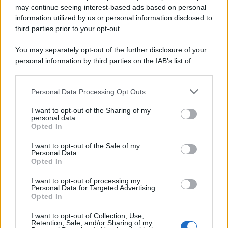
Commenti Facebook
may continue seeing interest-based ads based on personal
information utilized by us or personal information disclosed to
third parties prior to your opt-out.
You may separately opt-out of the further disclosure of your
personal information by third parties on the IAB’s list of
downstream participants.
Personal Data Processing Opt Outs
This information may also be disclosed by us to third parties
on the IAB’s List of Downstream Participants that may further
I want to opt-out of the Sharing of my
disclose it to other third parties.
personal data.
Opted In
Please note that this website/app uses one or more Google
RICEVI GLI AGGIORNAMENTI
services and may gather and store information including but
I want to opt-out of the Sale of my
Personal Data.
not limited to your visit or usage behaviour. You may click to
Opted In
grant or deny consent to Google and its third-party tags to
Inserisci la tua migliore e-mail
use your data for below specified purposes in below Google
I want to opt-out of processing my
consent section.
Personal Data for Targeted Advertising.
E-mail
Opted In
OK
I want to opt-out of Collection, Use,
Retention, Sale, and/or Sharing of my