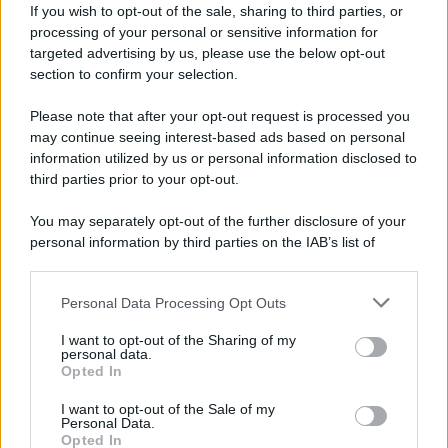
If you wish to opt-out of the sale, sharing to third parties, or
Invia messaggio
La biografia in PDF
processing of your personal or sensitive information for
targeted advertising by us, please use the below opt-out
section to confirm your selection.
Altri commenti per Maria De Filippi
Please note that after your opt-out request is processed you
may continue seeing interest-based ads based on personal
information utilized by us or personal information disclosed to
third parties prior to your opt-out.
Mercoledì 21 gennaio 2015 15:13:23
Per:
Gregor Mendel
You may separately opt-out of the further disclosure of your
personal information by third parties on the IAB’s list of
downstream participants.
Personal Data Processing Opt Outs
This information may also be disclosed by us to third parties
on the IAB’s List of Downstream Participants that may further
I want to opt-out of the Sharing of my
disclose it to other third parties.
personal data.
Opted In
Please note that this website/app uses one or more Google
services and may gather and store information including but
I want to opt-out of the Sale of my
Personal Data.
not limited to your visit or usage behaviour. You may click to
Opted In
grant or deny consent to Google and its third-party tags to