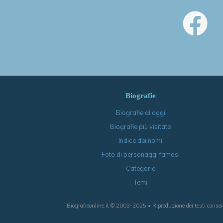
Biografie
Biografie di oggi
Biografie più visitate
Indice dei nomi
Foto di personaggi famosi
Categorie
Temi
Biografieonline.it © 2003-2025 • Riproduzione dei testi consen