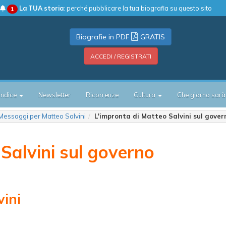
La TUA storia
: perché pubblicare la tua biografia su questo sito
1
Biografie in PDF
GRATIS
ACCEDI / REGISTRATI
Indice
Newsletter
Ricorrenze
Cultura
Che giorno sarà
Messaggi per Matteo Salvini
L'impronta di Matteo Salvini sul gove
Salvini sul governo
ini