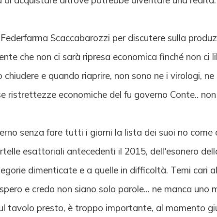
bù di acquistare altrove potrebbe diventare una realtà.
i Federfarma Scaccabarozzi per discutere sulla produzi
ente che non ci sarà ripresa economica finché non ci 
iudere e quando riaprire, non sono ne i virologi, ne i 
sse ristrettezze economiche del fu governo Conte.. non
rno senza fare tutti i giorni la lista dei suoi no co
artelle esattoriali antecedenti il 2015, dell'esonero del
tegorie dimenticate e a quelle in difficoltà. Temi cari
spero e credo non siano solo parole... ne manca uno m
sul tavolo presto, è troppo importante, al momento gi