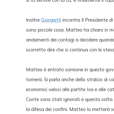
si fa sentire con la UE e finalmente il ta
Inoltre
Giorgietti
incontra Il Presidente d
sono piccole cose, Matteo ha chiaro in m
andamenti dei contagi a decidere quando ch
scorretto dire che si continua con le ste
Matteo è entrato sornione in questo gove
tornerà. Si parla anche dello stralcio di c
economici veloci alle partite Iva e alle ca
Conte sono stati ignorati e questa volta 
la difesa dei confini. Matteo lo metterà 