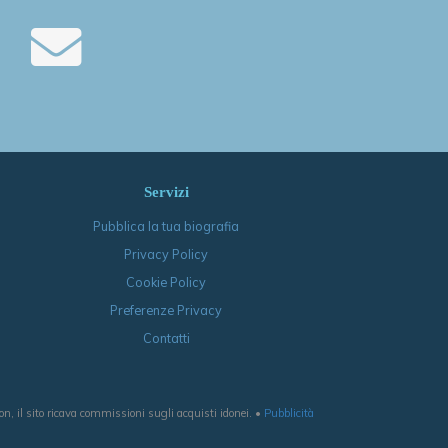
Servizi
Pubblica la tua biografia
Privacy Policy
Cookie Policy
Preferenze Privacy
Contatti
, il sito ricava commissioni sugli acquisti idonei. •
Pubblicità