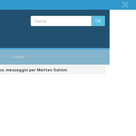
OK
?
Contatti
rno, messaggio per Matteo Salvini