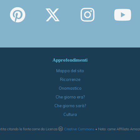
Approfondimenti
Mappa del sito
Ricorrenze
Onomastico
Che giorno era?
Che giorno sarà?
Cultura
tita citando la fonte come da Licenza
Creative Commons
• Nota: come Affiliato Amazon