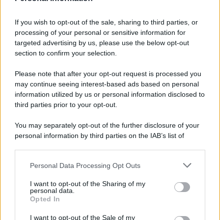
81 ANNI FA
If you wish to opt-out of the sale, sharing to third parties, or
Dopo l'attacco alla città giapponese di Hiroshima
processing of your personal or sensitive information for
avvenuto tre giorni prima, gli Stati Uniti sganciano
targeted advertising by us, please use the below opt-out
un'altra bomba atomica radendo al suolo la città di
section to confirm your selection.
Nagasaki.
Please note that after your opt-out request is processed you
LEGGI L'ARTICOLO
may continue seeing interest-based ads based on personal
Il bombardamento atomico di Hiroshima e
information utilized by us or personal information disclosed to
Nagasaki
third parties prior to your opt-out.
You may separately opt-out of the further disclosure of your
personal information by third parties on the IAB’s list of
downstream participants.
Personal Data Processing Opt Outs
This information may also be disclosed by us to third parties
on the IAB’s List of Downstream Participants that may further
I want to opt-out of the Sharing of my
disclose it to other third parties.
personal data.
Opted In
Please note that this website/app uses one or more Google
RICEVI GLI AGGIORNAMENTI
services and may gather and store information including but
I want to opt-out of the Sale of my