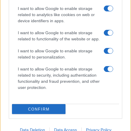
I want to allow Google to enable storage
related to analytics like cookies on web or
Biografie
Approfondimenti
device identifiers in apps.
Biografie di oggi
Mappa del sito
Biografie più visitate
Ricorrenze
I want to allow Google to enable storage
Indice dei nomi
Onomastico
related to functionality of the website or app.
Foto di personaggi famosi
Che giorno era?
Categorie
Che giorno sarà?
I want to allow Google to enable storage
Temi
Cultura
related to personalization.
Servizi
I want to allow Google to enable storage
Pubblica la tua biografia
related to security, including authentication
functionality and fraud prevention, and other
Privacy Policy
user protection.
Cookie Policy
Preferenze Privacy
Contatti
CONFIRM
Biografieonline.it © 2003-2025 • Riproduzione dei testi consentita citando la fonte
Creative Commons
come da Licenza
• Nota: come Affiliato Amazon, il sito
Pubblicità
ricava commissioni sugli acquisti idonei. •
Data Deletion
Data Access
Privacy Policy