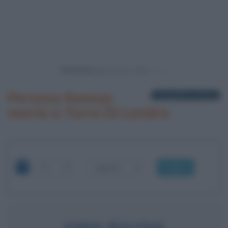
Powered by
Persone famose
1 biografia in elenco
morte a Torre Di Londra
OK
ANNA BOLENA