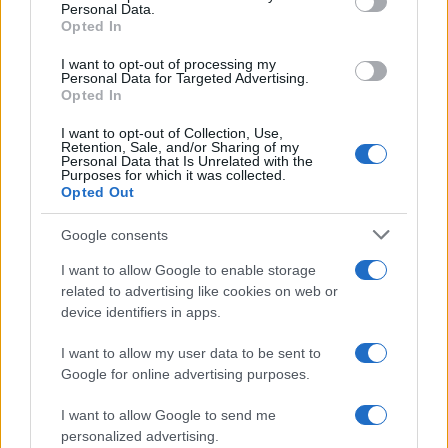
Personal Data.
not limited to your visit or usage behaviour. You may click to
Opted In
grant or deny consent to Google and its third-party tags to
Inserisci la tua migliore e-mail
use your data for below specified purposes in below Google
I want to opt-out of processing my
consent section.
Personal Data for Targeted Advertising.
E-mail
Opted In
OK
I want to opt-out of Collection, Use,
Retention, Sale, and/or Sharing of my
Personal Data that Is Unrelated with the
Purposes for which it was collected.
Opted Out
Google consents
I want to allow Google to enable storage
related to advertising like cookies on web or
device identifiers in apps.
I want to allow my user data to be sent to
Google for online advertising purposes.
I want to allow Google to send me
personalized advertising.