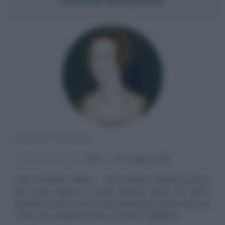
REGINA INGLESE
α
Anno di nascita:
1507
ω
19 maggio
1536
Una missione fallita
Anna Bolena (italianizzazione
del nome inglese di Anne Boleyn) nasce nel 1507,
benché la data non sia certa (potrebbe essere nata nel
1501), nel castello di Hever nel Kent, Inghilterra...