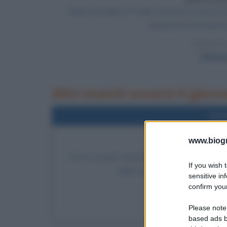
Nella battaglia di Tudela, durante la Guerra
Napoleone Bonaparte s
LEGGI 
Napole
Altri eventi occorsi il gio
Nel
www.biogra
USCITA DI PR
Per le console PlayStation e PlayStation 2, es
If you wish 
della serie Pro Evolution Soccer
sensitive in
confirm your
LEGGI
Fra
Please note
based ads b