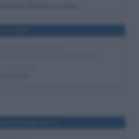
 e commento alla poesia di Carducci
l'anno 1889
ONE IL PRIMO JUKE BOX
 Francisco entra in funzione il primo juke-box.
 L'ARTICOLO
rimo juke-box
a del film Hugo Cabret