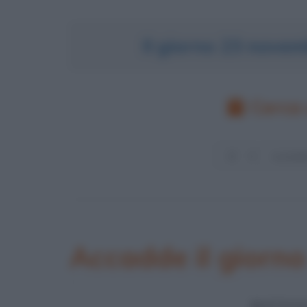
Il giorno 23 nove
Cerca 
Accadde il giorn
BATTAGL