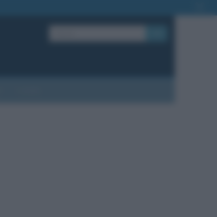
OK
?
Contatti