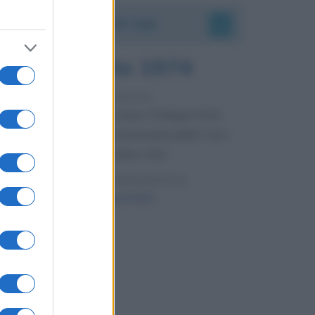
Accadde oggi
7 agosto 1974
52 ANNI FA
Camminando su una fune, Philippe Petit
compie la sua celebre traversata delle Twin
Towers a New York.
LEGGI LA BIOGRAFIA
Philippe Petit