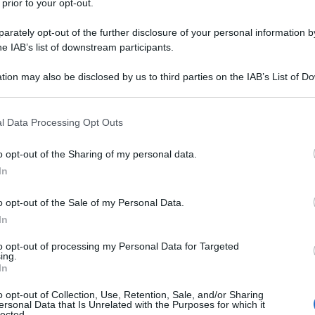
 prior to your opt-out.
l'anno 1991
rately opt-out of the further disclosure of your personal information by
he IAB’s list of downstream participants.
MERCURY DELLA SUA MALATTIA
tion may also be disclosed by us to third parties on the IAB’s List of 
ssere malato di AIDS. Morirà il giorno seguente.
 that may further disclose it to other third parties.
LA BIOGRAFIA
 that this website/app uses one or more Google services and may gath
ddie Mercury
l Data Processing Opt Outs
including but not limited to your visit or usage behaviour. You may click 
 to Google and its third-party tags to use your data for below specifi
o opt-out of the Sharing of my personal data.
ogle consent section.
In
l'anno 1980
o opt-out of the Sale of my Personal Data.
O DELL'IRPINIA
In
 scala Richter. L'epicentro è tra i comuni di Conza della
to opt-out of processing my Personal Data for Targeted
remoto causa circa 300.000 sfollati, 10.000 feriti e 3.000
ing.
In
morti.
o opt-out of Collection, Use, Retention, Sale, and/or Sharing
 L'ARTICOLO
ersonal Data that Is Unrelated with the Purposes for which it
lected.