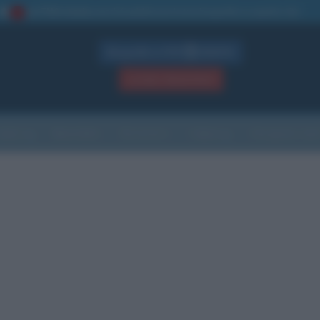
La TUA storia
: perché pubblicare la tua biografia su questo sito
1
Biografie in PDF
GRATIS
ACCEDI / REGISTRATI
Indice
Newsletter
Ricorrenze
Cultura
Che giorno sarà