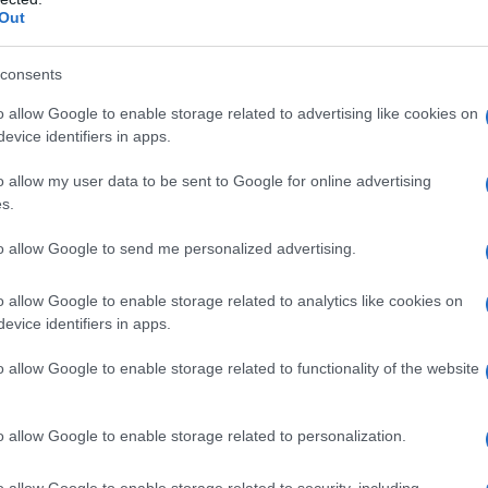
 sui terremoti
Out
consents
l'anno 1979
o allow Google to enable storage related to advertising like cookies on
evice identifiers in apps.
TOLO PER THOMAS MCMAHON
membro dell'IRA, viene condannato all'ergastolo per
o allow my user data to be sent to Google for online advertising
s.
 di Lord Mountbatten.
 L'ARTICOLO
to allow Google to send me personalized advertising.
h Republican Army)
o allow Google to enable storage related to analytics like cookies on
evice identifiers in apps.
l'anno 1654
o allow Google to enable storage related to functionality of the website
TIANESIMO DI BLAISE PASCAL
o allow Google to enable storage related to personalization.
se Pascal si converte al Cristianesimo.
o allow Google to enable storage related to security, including