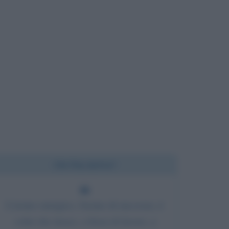
Chi l'ha detto?
L'uomo energico, l'uomo di successo, è
colui che riesce, a forza di lavoro, a