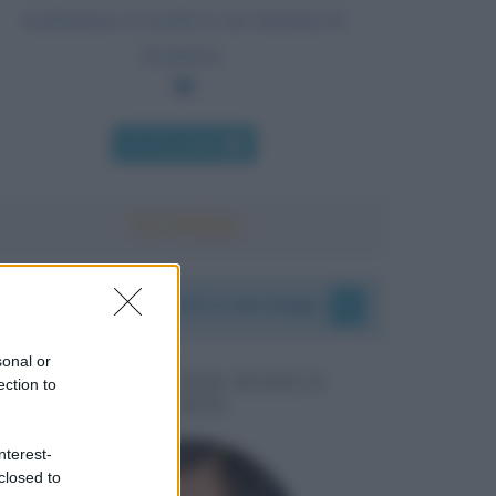
trasformare in realtà le sue fantasie di
desiderio.
Chi l'ha detto
I vostri commenti e messaggi
sonal or
MESSAGGI PER MARCO
ection to
LIORNI
nterest-
closed to