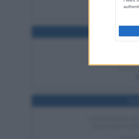
LEGGI 
authenti
Bl
Nel
PUBBLICAZION
Viene pubblicato "A
LEGGI 
J
Nel
COMPOSIZIONE DE
Giosuè Carducci compon
LEGGI