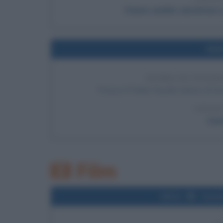
Il bove: analisi, parafrasi
Nel
ENTRA IN FUNZI
Presso il Palais Royale Saloon di San
LEGGI
Il p
Film
2011
Uscit