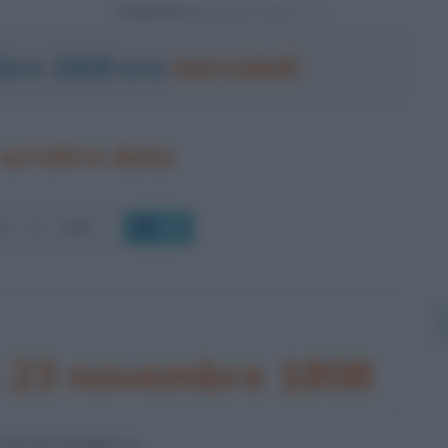
Powered by
mbre 1808 era
mercoledì
un'altra data
OK
o 23 novembre 1808
IA DI TUDELA