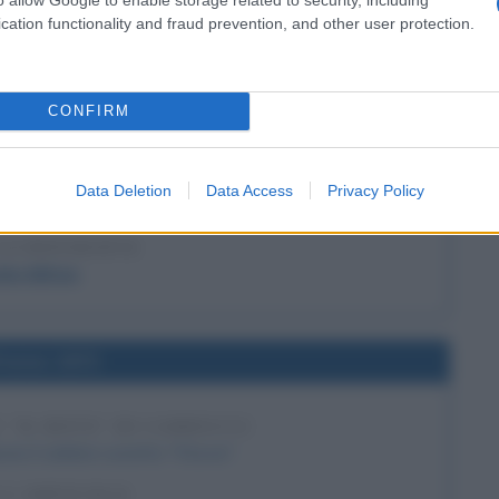
LA BIOGRAFIA
cation functionality and fraud prevention, and other user protection.
aise Pascal
l'anno 1644
CONFIRM
E DI "AREOPAGITICA"
Data Deletion
Data Access
Privacy Policy
reopagitica", di John Milton.
LA BIOGRAFIA
ohn Milton
l'anno 1872
 "IL BOVE" DI CARDUCCI
e il celebre sonetto "Il bove".
 L'ARTICOLO