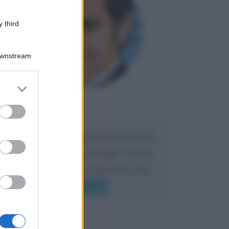
 third
Downstream
er and store
to grant or
Maria
ed purposes
DA:
Caro Liorni perché quando presenti
l'eredità urli sempre troppo? non ho
mai sentito Mike o altri bravi come
lui gridare
Leggi di più