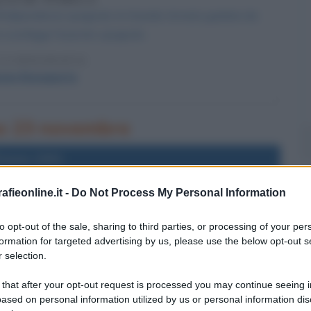
 d'indipendenza spagnola, la Grande Armata guidata da
configge l'esercito spagnolo.
LA BIOGRAFIA
one Bonaparte
rno 23 novembre
l'anno 2001
fieonline.it -
Do Not Process My Personal Information
O EVOLUTION SOCCER
ce il videogioco Pro Evolution Soccer, il primo capitolo
to opt-out of the sale, sharing to third parties, or processing of your per
, celebre videogame sul gioco del calcio.
formation for targeted advertising by us, please use the below opt-out s
 selection.
 L'ARTICOLO
si sul calcio
 that after your opt-out request is processed you may continue seeing i
ased on personal information utilized by us or personal information dis