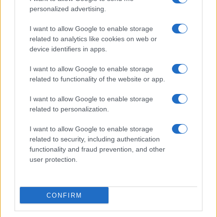
personalized advertising.
I want to allow Google to enable storage
related to analytics like cookies on web or
Biografie
Approfondimenti
device identifiers in apps.
Biografie di oggi
Mappa del sito
Biografie più visitate
Ricorrenze
I want to allow Google to enable storage
Indice dei nomi
Onomastico
related to functionality of the website or app.
Foto di personaggi famosi
Che giorno era?
Categorie
Che giorno sarà?
I want to allow Google to enable storage
Temi
Cultura
related to personalization.
Servizi
I want to allow Google to enable storage
Pubblica la tua biografia
related to security, including authentication
functionality and fraud prevention, and other
Privacy Policy
user protection.
Cookie Policy
Preferenze Privacy
Contatti
CONFIRM
Biografieonline.it © 2003-2025 • Riproduzione dei testi consentita citando la fonte
Creative Commons
come da Licenza
• Nota: come Affiliato Amazon, il sito