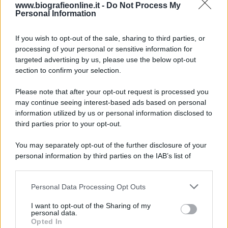
Accadde oggi
www.biografieonline.it -
Do Not Process My
Personal Information
7 agosto 1974
If you wish to opt-out of the sale, sharing to third parties, or
processing of your personal or sensitive information for
52 ANNI FA
targeted advertising by us, please use the below opt-out
Camminando su una fune, Philippe Petit compie la
section to confirm your selection.
sua celebre traversata delle Twin Towers a New
Please note that after your opt-out request is processed you
York.
may continue seeing interest-based ads based on personal
LEGGI LA BIOGRAFIA
information utilized by us or personal information disclosed to
Philippe Petit
third parties prior to your opt-out.
You may separately opt-out of the further disclosure of your
personal information by third parties on the IAB’s list of
downstream participants.
Personal Data Processing Opt Outs
This information may also be disclosed by us to third parties
on the IAB’s List of Downstream Participants that may further
I want to opt-out of the Sharing of my
disclose it to other third parties.
personal data.
Opted In
Please note that this website/app uses one or more Google