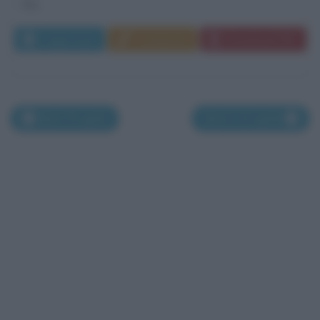
tra...
Leggi di più
Commenta
Download PDF
Morti l'8 aprile
Morti il 10 aprile