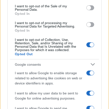
RICEVI GLI AGGIORNAMENTI
services and may gather and store information including but
I want to opt-out of the Sale of my
Personal Data.
not limited to your visit or usage behaviour. You may click to
Opted In
grant or deny consent to Google and its third-party tags to
Inserisci la tua migliore e-mail
use your data for below specified purposes in below Google
I want to opt-out of processing my
consent section.
Personal Data for Targeted Advertising.
E-mail
Opted In
OK
I want to opt-out of Collection, Use,
Retention, Sale, and/or Sharing of my
Personal Data that Is Unrelated with the
Purposes for which it was collected.
Opted Out
Google consents
I want to allow Google to enable storage
related to advertising like cookies on web or
device identifiers in apps.
I want to allow my user data to be sent to
Google for online advertising purposes.
I want to allow Google to send me