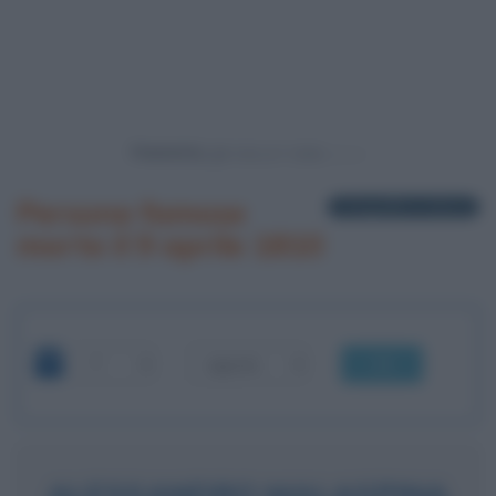
Powered by
Persone famose
1 biografia in elenco
morte il 9 aprile 1810
OK
ALESSANDRO MALASPINA