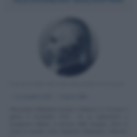
NAVIGATORE ED ESPLORATORE ITALIANO
α
5 novembre
1754
ω
9 aprile
1810
Alessandro Malaspina nacque a Mulazzo, in Toscana, il
giorno 5 novembre 1754 . Fu un esploratore e
navigatore italiano a servizio della Spagna, dove la
storia lo ricorda come Alejandro Malaspina. Collocato